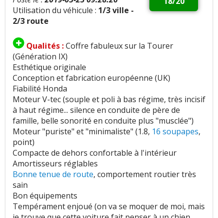
18/20
Utilisation du véhicule :
1/3 ville -
2/3 route
Qualités :
Coffre fabuleux sur la Tourer
(Génération IX)
Esthétique originale
Conception et fabrication européenne (UK)
Fiabilité Honda
Moteur V-tec (souple et poli à bas régime, très incisif
à haut régime... silence en conduite de père de
famille, belle sonorité en conduite plus "musclée")
Moteur "puriste" et "minimaliste" (1.8,
16 soupapes
,
point)
Compacte de dehors confortable à l'intérieur
Amortisseurs réglables
Bonne tenue de route
, comportement routier très
sain
Bon équipements
Tempérament enjoué (on va se moquer de moi, mais
je trouve que cette voiture fait penser à un chien