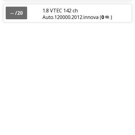
1.8 VTEC 142 ch
-- /20
Auto.120000.2012.innova
(
0
)