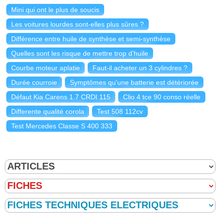
Mini qui ont le plus de soucis
Les voitures lourdes sont-elles plus sûres ?
Différence entre huile de synthèse et semi-synthèse
Quelles sont les risque de mettre trop d'huile
Courbe moteur aplatie
Faut-il acheter un 3 cylindres ?
Durée courroie
Symptômes qu'une batterie est détériorée
Défaut Kia Carens 1.7 CRDI 115
Clio 4 tce 90 conso réelle
Differente qualité corola
Test 508 112cv
Test Mercedes Classe S 400 333