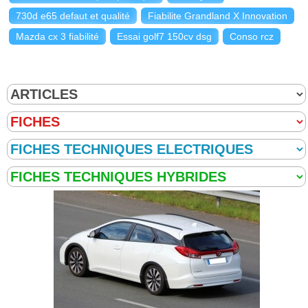
730d e65 defaut et qualité
Fiabilite Grandland X Innovation
Mazda cx 3 fiabilité
Essai golf7 150cv dsg
Conso rcz