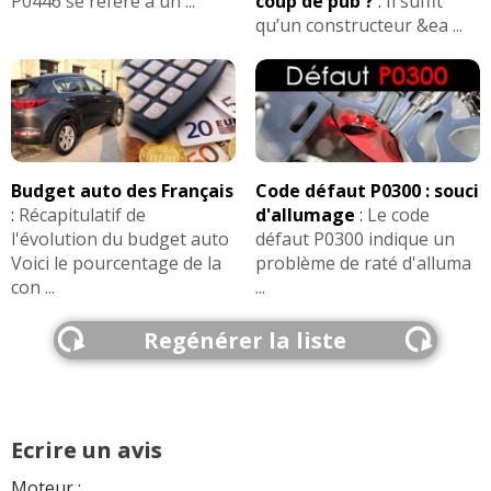
P0446 se réfère à un ...
coup de pub ?
:
Il suffit
qu’un constructeur &ea ...
Budget auto des Français
Code défaut P0300 : souci
:
Récapitulatif de
d'allumage
:
Le code
l'évolution du budget auto
défaut P0300 indique un
Voici le pourcentage de la
problème de raté d'alluma
con ...
...
Regénérer la liste
Ecrire un avis
Moteur :