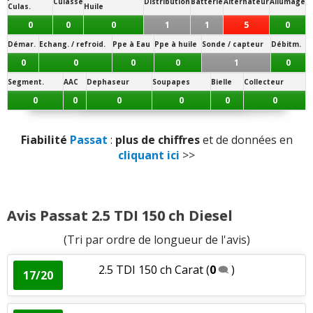
Poids
:
2
n'aiment pas
Culasse
Distribution
Batterie
Alternateur
Allumage
Culas.
Huile
alternateur
0
0
0
1
1
5
0
Fiabilité
:
5
aiment
1
n'aime pas
Démar.
Echang. / refroid.
Ppe à Eau
Ppe à huile
Sonde / capteur
Débitm.
0
0
0
0
1
0
Accessibilité moteur
:
2
n'aiment pas
Segment.
AAC
Dephaseur
Soupapes
Bielle
Collecteur
0
0
0
0
0
0
Fiabilité
Passat
:
plus de chiffres
et de données en
cliquant ici
>>
Avis Passat 2.5 TDI 150 ch Diesel
(Tri par ordre de longueur de l'avis)
2.5 TDI 150 ch Carat
(
0
)
17/20