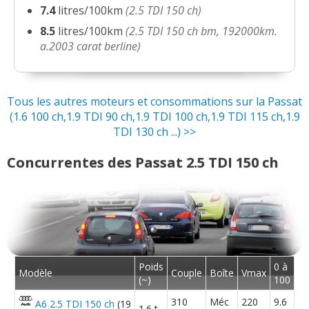
7.4
litres/100km
(2.5 TDI 150 ch)
8.5
litres/100km
(2.5 TDI 150 ch bm, 192000km.
a.2003 carat berline)
Tous les autres moteurs et consommations sur la Passat
(1.6 100 ch,1.9 TDI 90 ch,1.9 TDI 100 ch,1.9 TDI 115 ch,1.9
TDI 130 ch ...) >>
Concurrentes des Passat 2.5 TDI 150 ch
Poids
0 à
Modèle
Couple
Boîte
Vmax
(~)
100
310
Méc
220
9.6
A6 2.5 TDI 150 ch
(19
1.6 t