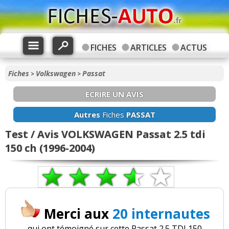
FICHES
ARTICLES
ACTUS
Fiches
Volkswagen
Passat
>
>
ECRIRE UN AVIS
Autres
Fiches
PASSAT
Test / Avis VOLKSWAGEN Passat 2.5 tdi
150 ch (1996-2004)
Merci aux
20 internautes
qui ont témoigné sur cette Passat 2.5 TDI 150