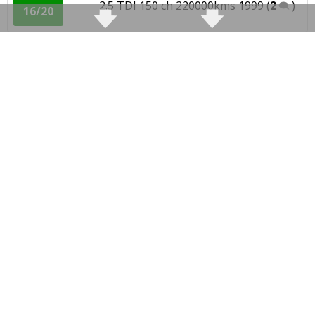
2.5 TDI 150 ch 220000kms 1999
(
2
)
16/20
2.5 TDI 150 ch bm 6 / 109600 / 140cv/
16/20
SW avr
(
0
)
2.5 TDI 150 ch 232000
(
0
)
13/20
2.5 TDI 150 ch BVM6 / Année 2002 /
(
0
14/20
)
2.5 TDI 150 ch 10/2002 225000 km - 4
14/20
mot
(
3
)
2.5 TDI 150 ch Berlin, boîte auto,
18/20
357000km,
(
0
)
2.5 TDI 150 ch 113000 Tiptronic
(
0
)
16/20