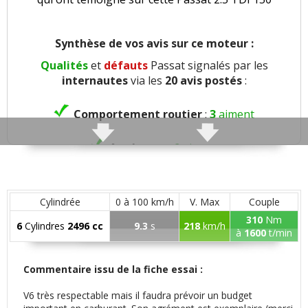
Synthèse de vos avis sur ce moteur :
Qualités
et
défauts
Passat signalés par les
internautes
via les
20 avis postés
:
Comportement routier
:
3
aiment
Agrément
:
2
aiment
Poids
:
1
n'aime pas
Cylindrée
0 à 100 km/h
V. Max
Couple
Confort global
:
8
aiment
1
n'aime pas
310
Nm
6
Cylindres
2496 cc
9.3
s
218
km/h
à
1600
t/min
Insonorisation et bruit perçu
:
1
aime
1
n'aime pas
Commentaire issu de la fiche essai :
V6 très respectable mais il faudra prévoir un budget
Finition / qualité des plastiques
:
2
aiment