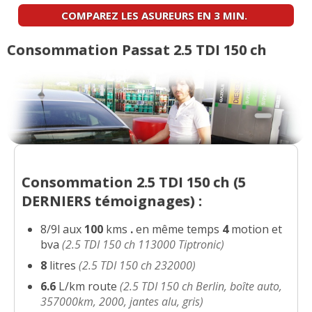
COMPAREZ LES ASUREURS EN 3 MIN.
2.5 TDI 150 ch 441000,2001
(
3
)
00/20
Consommation Passat 2.5 TDI 150 ch
2.5 TDI 150 ch 270000
(
0
)
15/20
2.5 TDI 150 ch 2002 235000km
(
0
)
18/20
2.5 TDI 150 ch V6 Variant 2,5 TDI 99
-- /20
Consommation 2.5 TDI 150 ch (
5
220000km
(
0
)
DERNIERS
témoignages) :
2.5 TDI 150 ch 340 000 2001
(
0
)
18/20
8/9l aux
100
kms
.
en même temps
4
motion et
bva
(2.5 TDI 150 ch 113000 Tiptronic)
2.5 TDI 150 ch 250.000km, 2001,
8
litres
(2.5 TDI 150 ch 232000)
18/20
highline
(
0
)
6.6
L/km route
(2.5 TDI 150 ch Berlin, boîte auto,
357000km, 2000, jantes alu, gris)