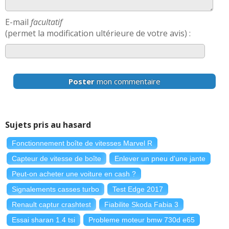
E-mail
facultatif
(permet la modification ultérieure de votre avis) :
Poster
mon commentaire
Sujets pris au hasard
Fonctionnement boîte de vitesses Marvel R
Capteur de vitesse de boîte
Enlever un pneu d'une jante
Peut-on acheter une voiture en cash ?
Signalements casses turbo
Test Edge 2017
Renault captur crashtest
Fiabilite Skoda Fabia 3
Essai sharan 1.4 tsi
Probleme moteur bmw 730d e65