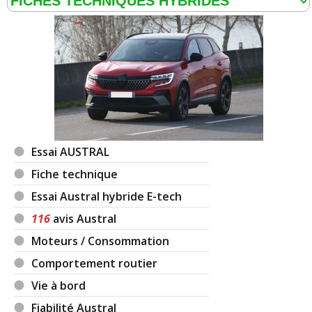
AVIS
1.2 E-Tech Hybride
Les
sur la déclinaison
>>
Fiche détaillée
Austral 1.2 E-Tech Hybride 200 ch
>>
Essai AUSTRAL
Fiche technique
Essai Austral hybride E-tech
116
avis Austral
Moteurs / Consommation
Comportement routier
Vie à bord
Fiabilité Austral