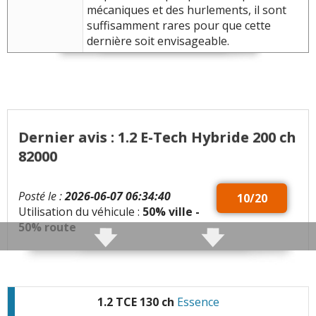
mécaniques et des hurlements, il sont
suffisamment rares pour que cette
dernière soit envisageable.
Dernier avis : 1.2 E-Tech Hybride 200 ch
82000
Posté le :
2026-06-07 06:34:40
10/20
Utilisation du véhicule :
50% ville -
50% route
Qualités :
Puissance, assise et design
Défauts :
Bruit moteur comme un groupe
1.2 TCE 130 ch
Essence
électrogène