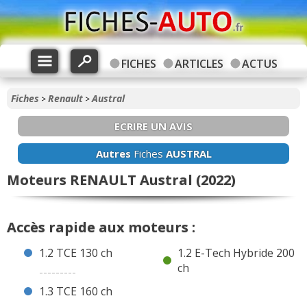
FICHES
ARTICLES
ACTUS
Fiches
Renault
Austral
>
>
ECRIRE UN AVIS
Autres
Fiches
AUSTRAL
Moteurs RENAULT Austral (2022)
Accès rapide aux moteurs :
1.2 TCE 130 ch
1.2 E-Tech Hybride 200
ch
---------
1.3 TCE 160 ch