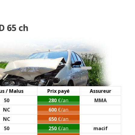
nnée 2000, 245000,
(
0
)
esse manuelle, 224 40
(
0
)
D 65 ch
998 Société
(
0
)
nnée 2000 230000KM
(
0
)
1998 alizé, 5 portes
(
0
)
us / Malus
Prix payé
Assureur
50
280
€/an
MMA
)
NC
600
€/an
NC
650
€/an
le / 170 000 km / 199
(
2
)
50
250
€/an
macif