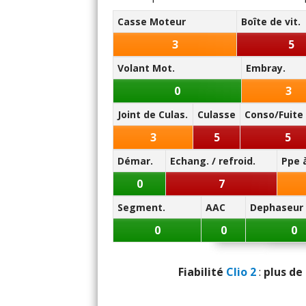
Puissance mot
- (
175/65 R 14
:
Tenue de cap d
Casse Moteur
Boîte de vit.
Conso réduite
)
Couple m
- (
185/60 R 14
:
Conso réduit
3
5
Note des internautes :
Volant Mot.
Embray.
Consomma
12.3/20
0
3
Panne la plus signalée :
Boîte de vitesses (agrémen
Joint de Culas.
Culasse
Conso/Fuite 
injection
3
5
5
Démar.
Echang. / refroid.
Ppe 
Résistanc
0
7
Segment.
AAC
Dephaseur
0
0
0
Poids
Fiabili
Fiabilité
Clio 2
:
plus de 
Service a