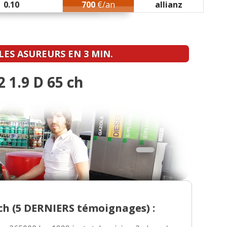
0.10
700
€/an
allianz
65000 km,1999,jante t
(
0
)
)
ES ASUREURS EN 3 MIN.
el 2000
(
1
)
 1.9 D 65 ch
, année 2000
(
0
)
)
000
(
0
)
lle, 200000km, année 2
(
1
)
h (
5 DERNIERS
témoignages) :