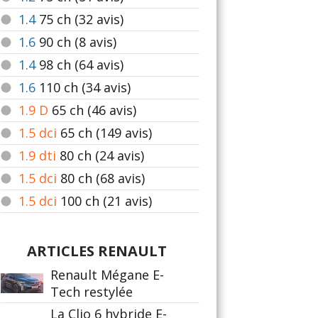
1.4
75
ch (32 avis)
1.6
90
ch (8 avis)
1.4
98
ch (64 avis)
1.6
110
ch (34 avis)
1.9 D
65
ch (46 avis)
1.5 dci
65
ch (149 avis)
1.9 dti
80
ch (24 avis)
1.5 dci
80
ch (68 avis)
1.5 dci
100
ch (21 avis)
ARTICLES RENAULT
Renault Mégane E-
Tech restylée
La Clio 6 hybride E-