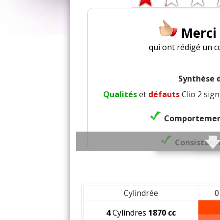
Merci
qui ont rédigé un c
Synthèse d
Qualités
et
défauts
Clio 2 sign
Comportement
Consistance
Agréme
Poi
Cylindrée
0
4
Cylindres
1870 cc
Co