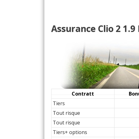
1.9 D 65 ch Manuelle, a
15/20
1.9 D 65 ch Boite de vit
11/20
Assurance Clio 2 1.9 
1.9 D 65 ch 300000km 1
15/20
1.9 D 65 ch clio RXE a
08/20
1.9 D 65 ch 200 000kms, 
16/20
1.9 D 65 ch
(
0
)
10/20
Contratt
Bon
Tiers
1.9 D 65 ch 249983
(
0
1.5/20
Tout risque
Tout risque
1.9 D 65 ch Boite manuel
15/20
Tiers+ options