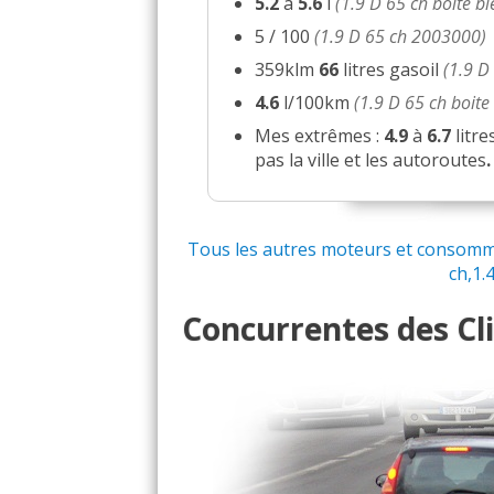
5.2
a
5.6
l
(1.9 D 65 ch boite b
1.9 D 65 ch 300000km 19
14/20
5 / 100
(1.9 D 65 ch 2003000)
359klm
66
litres gasoil
(1.9 D
1.9 D 65 ch boite 5, 22
17/20
4.6
l/100km
(1.9 D 65 ch boit
Mes extrêmes :
4.9
à
6.7
litr
1.9 D 65 ch Manuelle, /
13/20
pas la ville et les autoroutes
.
1.9 D 65 ch
(
0
)
18/20
Tous les autres moteurs et consommati
1.9 D 65 ch Manuelle / 2
13/20
ch,1.4
Concurrentes des Cli
1.9 D 65 ch Boite manue
08/20
1.9 D 65 ch 226400 1999
15/20
1.9 D 65 ch 2003000
(
0
15/20