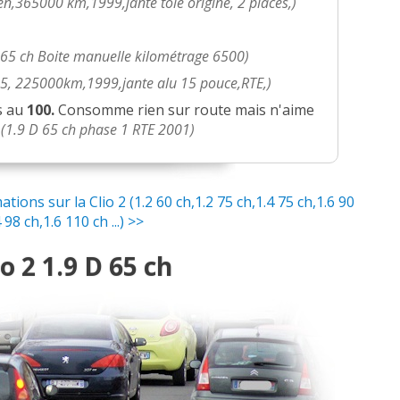
ien,365000 km,1999,jante tole origine, 2 places,)
98 rte
(
0
)
 65 ch Boite manuelle kilométrage 6500)
5000km,1999,jante alu
(
0
)
e 5, 225000km,1999,jante alu 15 pouce,RTE,)
es au
100.
Consomme rien sur route mais n'aime
 620000 km /année 2
(
1
)
(1.9 D 65 ch phase 1 RTE 2001)
ons sur la Clio 2 (1.2 60 ch,1.2 75 ch,1.4 75 ch,1.6 90
00 000 / 1999 / Alizé
(
0
)
 98 ch,1.6 110 ch ...) >>
o 2 1.9 D 65 ch
lle kilométrage 6500
(
0
)
 rte 2000
(
0
)
)