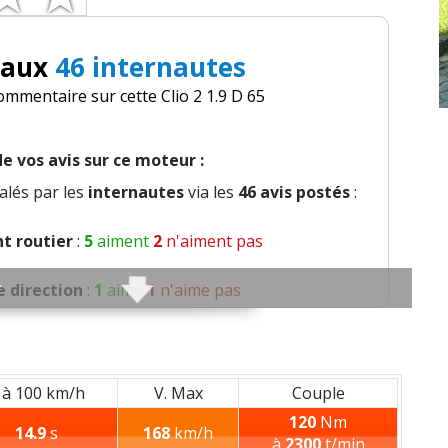
 aux
46 internautes
ommentaire sur cette Clio 2 1.9 D 65
e vos avis sur ce moteur :
alés par les
internautes
via les
46 avis postés
:
 routier
:
5
aiment
2
n'aiment pas
 direction
:
1
aime
1
n'aime pas
nt
:
5
aiment
2
n'aiment pas
ds
:
1
aime
1
n'aime pas
 à 100 km/h
V. Max
Couple
120
Nm
14.9
s
168
km/h
nfort global
:
9
aiment
à
2300
t/min