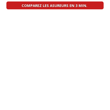
1.4 HDI 70 ch BMv5, 237 000 km,
16/20
AM2005, jante
(
0
)
COMPAREZ LES ASUREURS EN 3 MIN.
Accessibilité moteur
:
1
aime
C3 1.4 HDI 70 Pack 2003 151 000 km
09/20
(
2
)
1.4 HDI 70 ch 120 000kms , annï¿œe
14/20
12/2008, c
(
1
)
1.4 HDI 70 ch 130000 kms - Entreprise
07/20
pack cl
(
0
)
1.4 HDI 70 ch 120.000 AM2010
(
0
)
16/20
1.4 HDI 70 ch 80 000 Km 2005 Pack
12/20
Clim
(
0
)
1.4 HDI 70 ch Boîte manuelle, 75 000 ->
16/20