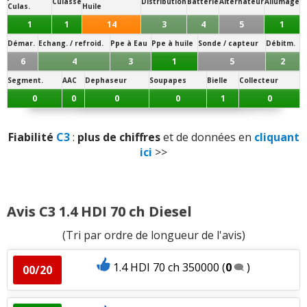
Culasse
Distribution
Batterie
Alternateur
Allumage
n'aiment pas
raisonnable
)
Culas.
Huile
1
1
14
3
4
5
1
Note des internautes :
Sensibilité plastique
:
2
n'aiment pas
12.4/20
Démar.
Echang. / refroid.
Ppe à Eau
Ppe à huile
Sonde / capteur
Débitm.
Panne la plus signalée :
6
4
3
1
5
2
Qualité son/autoradio
:
2
aiment
1
n'aime pas
injection
Segment.
AAC
Dephaseur
Soupapes
Bielle
Collecteur
0
0
0
0
1
0
Modularité
:
2
aiment
Fiabilité
C3
:
plus de chiffres
et de données en
cliquant
Habitabilité
:
2
aiment
2
n'aiment pas
ici
>>
Position de conduite
:
6
aiment
Rétrovision
:
1
n'aime pas
Avis C3 1.4 HDI 70 ch Diesel
(Tri par ordre de longueur de l'avis)
Visibilité avant
:
1
n'aime pas
1.4 HDI 70 ch 350000
(
0
)
00/20
Volume de coffre
:
5
aiment
4
n'aiment pas