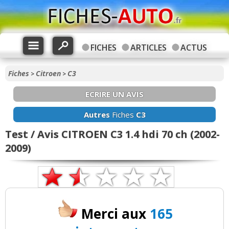
FICHES
ARTICLES
ACTUS
Fiches
Citroen
C3
>
>
ECRIRE UN AVIS
Autres
Fiches
C3
Test / Avis CITROEN C3 1.4 hdi 70 ch (2002-
2009)
Merci aux
165