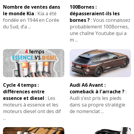
Nombre de ventes dans
100Bornes :
1.4 HDI 70 ch année 2009, 107000 KM,
15/20
le monde Kia
:
Kia a été
dépasseraient-ils les
BVM5
(
0
)
fondée en 1944 en Corée
bornes ?
:
Vous connaissez
du Sud, d’a ...
probablement 100Bornes,
1.4 HDI 70 ch environ 150000 kms
(
1
15/20
une chaîne Youtube qui a
)
m ...
1.4 HDI 70 ch C3 exclusive, 174 000 km,
07/20
2006,
(
0
)
1.4 HDI 70 ch pack clim 16/09/2012
05/20
67000km
(
0
)
Cycle 4 temps :
Audi A6 Avant :
différences entre
comeback à l'arrache ?
:
1.4 HDI 70 ch BVM 60 000 kms, année
06/20
essence et diesel
:
Les
Audi s’est pris les pieds
2009 excl
(
0
)
moteurs à essence et les
dans sa propre stratégie
moteurs diesel ont des dif
de nomenclat ...
1.4 HDI 70 ch 106 000kms, 2004,
-- /20
...
Exclusive
(
0
)