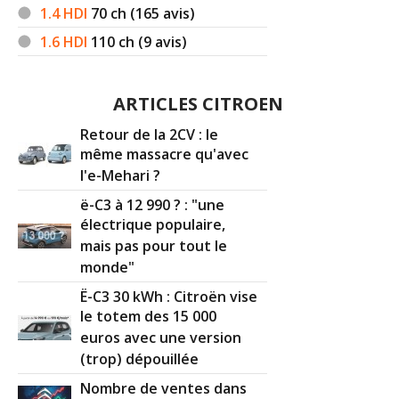
1.4 HDI 70 ch
(
0
)
13/20
1.4 HDI
70
ch (165 avis)
1.6 HDI
110
ch (9 avis)
1.4 HDI 70 ch 128000
(
0
)
12/20
ARTICLES CITROEN
1.4 HDI 70 ch
(
0
)
09/20
Retour de la 2CV : le
même massacre qu'avec
l'e-Mehari ?
1.4 HDI 70 ch manuelle 160000 km ,
12/20
ë-C3 à 12 990 ? : "une
2005
(
0
)
électrique populaire,
mais pas pour tout le
1.4 HDI 70 ch 120000
(
0
)
14/20
monde"
Ë-C3 30 kWh : Citroën vise
1.4 HDI 70 ch 128000kms 2006
(
0
)
le totem des 15 000
15/20
euros avec une version
(trop) dépouillée
C3 1.4 HDI 70 Exclusive
(
0
)
09/20
Nombre de ventes dans