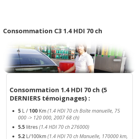
120 0
(
1
)
1.4 HDI 70 ch 60000km - 2007
(
0
)
03/20
Consommation C3 1.4 HDI 70 ch
1.4 HDI 70 ch 130 000 km
(
0
)
18/20
1.4 70 HDI sensodrive privilege 2006
13/20
105000KM
(
0
)
1.4 HDI 70 ch 150000km, 2008, airplay
10/20
Consommation 1.4 HDI 70 ch (
5
(
0
)
DERNIERS
témoignages) :
1.4 HDI 70 ch AM 2006
(
0
)
-- /20
5
L /
100
Km
(1.4 HDI 70 ch Boîte manuelle, 75
000 -> 120 000, 2007 68 ch)
1.4 HDI 70 ch 137000kms pack clim,
5.5
litres
(1.4 HDI 70 ch 276000)
16/20
année 2009
(
0
)
5.2
L/100km
(1.4 HDI 70 ch Manuelle, 170000 km,