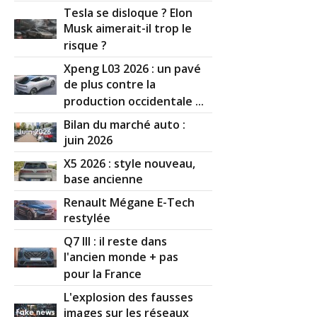
12/20
commerciale
(
0
)
Tesla se disloque ? Elon
Musk aimerait-il trop le
risque ?
1.4 HDI 70 ch 2004, 108 000 kms, pack
15/20
entrepr
(
0
)
Xpeng L03 2026 : un pavé
de plus contre la
1.4 HDI 70 ch 53 000
(
0
)
production occidentale ...
-- /20
Bilan du marché auto :
juin 2026
1.4 HDI 70 ch Boîte Manuelle, 300 000
16/20
kilomèt
(
0
)
X5 2026 : style nouveau,
base ancienne
1.4 HDI 70 ch 130000 km ,2002,Pack
08/20
Renault Mégane E-Tech
Clim
(
0
)
restylée
Q7 III : il reste dans
1.4 HDI 70 ch 123000 km anne 2006
10/20
l'ancien monde + pas
pack clim
(
0
)
pour la France
1.4 HDI 70 ch 295 000 KM
(
0
)
L'explosion des fausses
15/20
images sur les réseaux