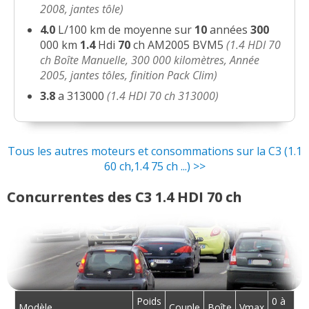
2008, jantes tôle)
1.4 HDI 70 ch 150 000, 2002
(
1
)
0.5/20
4.0
L/100 km de moyenne sur
10
années
300
000 km
1.4
Hdi
70
ch AM2005 BVM5
(1.4 HDI 70
ch Boîte Manuelle, 300 000 kilomètres, Année
1.4 HDI 70 ch 105000 2007 virgin mega
2005, jantes tôles, finition Pack Clim)
15/20
(
0
)
3.8
a 313000
(1.4 HDI 70 ch 313000)
1.4 HDI 70 ch Boîte manuelle,
15/20
133500km, 2006
(
0
)
Tous les autres moteurs et consommations sur la C3 (1.1
60 ch,1.4 75 ch ...) >>
1.4 HDI 70 ch 61 000 km, 2007,conduite
12/20
soigne
(
1
)
Concurrentes des C3 1.4 HDI 70 ch
1.4 HDI 70 ch méquanique, 130000,
16/20
2008, pack
(
0
)
1.4 HDI 70 ch Manuelle; 300000km;
07/20
2010; 14
(
3
)
Poids
0 à
Modèle
Couple
Boîte
Vmax