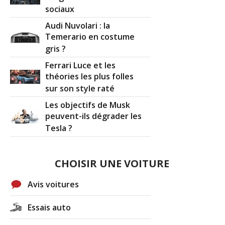
sociaux
1.4 HDI 70 ch 125000/ 2004 / exclusive
12/20
Audi Nuvolari : la
(
0
)
Temerario en costume
gris ?
1.4 HDI 70 ch
(
0
)
14/20
Ferrari Luce et les
théories les plus folles
sur son style raté
1.4 HDI 70 ch
(
1
)
-- /20
Les objectifs de Musk
peuvent-ils dégrader les
1.4 HDI 70 ch 121000, 2008, C3
Tesla ?
14/20
exclusive
(
0
)
CHOISIR UNE VOITURE
1.4 HDI 70 ch 2003 175000km
(
0
)
13/20
Avis voitures
C3 1.4 HDI 70 ch 2007
(
0
)
00/20
Essais auto