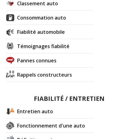
Classement auto
c3 1.4 HDI 70 ch
(
0
)
12/20
Consommation auto
1.4 HDI 70 ch 2004 - 135000
(
0
)
-- /20
Fiabilité automobile
Témoignages fiabilité
1.4 HDI 70 ch
(
1
)
07/20
Pannes connues
1.4 HDI 70 ch 170000km,2007
(
0
)
15/20
Rappels constructeurs
1.4 HDI 70 ch 110.000 - 2006 - clim
(
0
17/20
FIABILITÉ / ENTRETIEN
)
Entretien auto
1.4 HDI 70 ch pack clim , 2007 ,
-- /20
105000kms
(
0
)
Fonctionnement d'une auto
1.4 HDI 70 ch 157000km 2007
(
0
)
-- /20