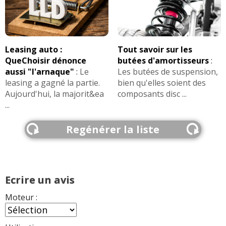
1.4 HDI 70 ch 184000, 06/2006, pack
12/20
entrepris
(
0
)
1.4 HDI 70 ch 2010 confort 64000 kms
07/20
Leasing auto :
Tout savoir sur les
(
0
)
QueChoisir dénonce
butées d'amortisseurs
:
aussi "l'arnaque"
:
Le
Les butées de suspension,
1.4 HDI 70 ch Déc2008 Exclusive clim
18/20
leasing a gagné la partie.
bien qu'elles soient des
auto 45
(
0
)
Aujourd'hui, la majorit&ea
composants disc ...
...
1.4 HDI 70 ch 223000,2008,pack elec
(
0
18/20
)
Regénérer la liste
1.4 HDI 70 ch
(
0
)
18/20
Ecrire un avis
1.4 HDI 70 ch 148820
(
0
)
11/20
Moteur :
1.4 HDI 70 ch 2007 pack ambiance 173
10/20