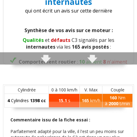
internautes
qui ont écrit un avis sur cette dernière
Synthèse de vos avis sur ce moteur :
Qualités
et
défauts
C3 signalés par les
internautes
via les
165 avis postés
:
Comportement routier
:
10
aiment
8
n'aiment
pas
Roulis
:
3
n'aiment pas
Cylindrée
0 à 100 km/h
V. Max
Couple
160
Nm
Précision direction
:
3
n'aiment pas
4
Cylindres
1398 cc
15.1
s
165
km/h
à
2000
t/min
Consistance direction
:
1
aime
7
n'aiment pas
Commentaire issu de la fiche essai :
Freinage
:
3
aiment
2
n'aiment pas
Parfaitement adapté pour la ville, il l'est un peu moins sur