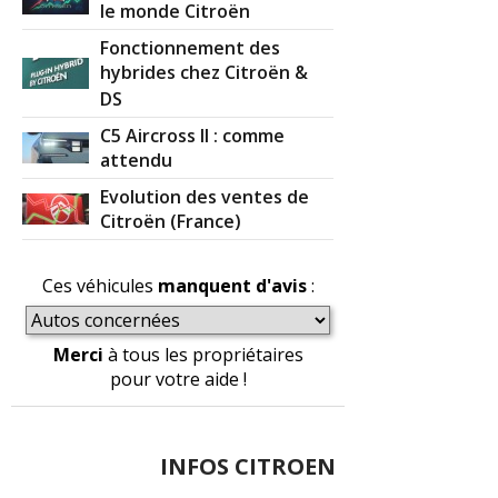
le monde Citroën
Fonctionnement des
1.4 HDI 70 ch 122000
(
0
)
19/20
hybrides chez Citroën &
DS
1.4 HDI 70 ch 2009 175000 km
(
0
)
16/20
C5 Aircross II : comme
attendu
Evolution des ventes de
C3 HDI 1.4 70 CH 2007 127000KM
(
0
10/20
Citroën (France)
)
1.4 HDI 70 ch
(
0
)
Ces véhicules
manquent d'avis
:
15/20
Merci
à tous les propriétaires
1.4 HDI 70 ch 90 000 km 2005 Exclusive
05/20
pour votre aide !
(
0
)
1.4 HDI 70 ch 230000km de 2007 pack
17/20
INFOS CITROEN
clim
(
0
)