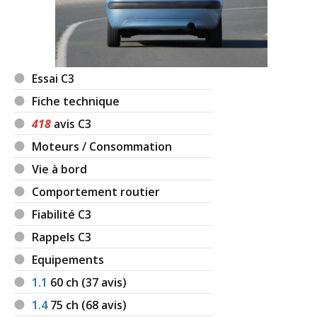
1.4 HDI 70 ch
(
0
)
13/20
1.4 HDI 70 ch 100000 km -2007
(
0
)
10/20
Essai C3
Fiche technique
1.4 HDI 70 ch 140000
(
0
)
418
avis C3
16/20
Moteurs / Consommation
1.4 HDI 70 ch 61000km 2006
(
0
)
Vie à bord
11/20
Comportement routier
Fiabilité C3
1.4 HDI 70 ch 180000
(
0
)
19/20
Rappels C3
Equipements
1.4 HDI 70 ch 2006 345000km derivp
(
0
15/20
1.1
60
ch (37 avis)
)
1.4
75
ch (68 avis)