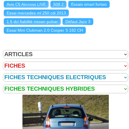
Avis C5 Aircross LIVE
508 2
Essais smart fortwo
Essai mercedes ml 250 cdi 2013
1.4 HDI 70 ch 37000km 2008
(
0
)
09/20
1.5 dci fiabilité nissan pulsar
Défaut Jazz 3
Essai Mini Clubman 2.0 Cooper S 192 CH
1.4 HDI 70 ch packclim 147000
(
0
)
08/20
1.4 HDI 70 ch Version exclusive / 50
14/20
000 Kms
(
0
)
1.4 HDI 70 ch Manuelle, 170000 km,
15/20
2008, jant
(
0
)
1.4 HDI 70 ch 304000km 2003 exclusive
18/20
(
0
)
1.4 HDI 70 ch 128000 2006
(
0
)
00/20