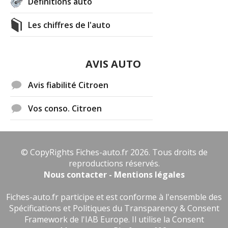
Définitions auto
Les chiffres de l'auto
1.4 HDI 70 ch 134000, 2006, exclusive
16/20
(
0
)
AVIS AUTO
1.4 HDI 70 ch 276000
(
0
)
18/20
Avis fiabilité Citroen
1.4 HDI 70 ch 2006 35000km exclusive
15/20
Vos conso. Citroen
(
0
)
1.4 HDI 70 ch 150000
(
0
)
12/20
© CopyRights Fiches-auto.fr 2026. Tous droits de
reproductions réservés.
1.4 HDI 70 ch 160'000 km, année 2009
Nous contacter - Mentions légales
17/20
(
0
)
Fiches-auto.fr participe et est conforme à l'ensemble des
Spécifications et Politiques du Transparency & Consent
1.4 HDI 70 ch 180000 KMS
(
0
)
10/20
Framework de l'IAB Europe. Il utilise la Consent