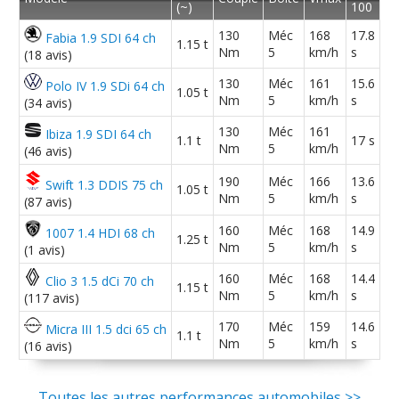
1.4 HDI 70 ch
(
0
)
(~)
100
14/20
130
Méc
168
17.8
Fabia 1.9 SDI 64 ch
1.15 t
Nm
5
km/h
s
(18 avis)
1.4 HDI 70 ch année 2009, 249000 km
17/20
130
Méc
161
15.6
Polo IV 1.9 SDi 64 ch
(
0
)
1.05 t
Nm
5
km/h
s
(34 avis)
130
Méc
161
1.4 HDI 70 ch 160000
(
0
)
Ibiza 1.9 SDI 64 ch
01/20
1.1 t
17 s
Nm
5
km/h
(46 avis)
190
Méc
166
13.6
Swift 1.3 DDIS 75 ch
1.05 t
1.4 HDI 70 ch exclusive - 04/2003
(
0
)
Nm
5
km/h
s
10/20
(87 avis)
160
Méc
168
14.9
1007 1.4 HDI 68 ch
1.25 t
Nm
5
km/h
s
(1 avis)
1.4 HDI 70 ch 43000 km 2007 Virgin
(
0
10/20
)
160
Méc
168
14.4
Clio 3 1.5 dCi 70 ch
1.15 t
Nm
5
km/h
s
(117 avis)
1.4 HDI 70 ch 48000 2009 pack clim
170
Méc
159
14.6
12/20
Micra III 1.5 dci 65 ch
1.1 t
2009
(
4
)
Nm
5
km/h
s
(16 avis)
1.4 HDI 70 ch 180 000
08/20
Toutes les autres performances automobiles >>