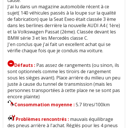
cause.
n'aime pas
J'ai lu dans un magazine automobile récent à ce
sujet( 140 véhicules passés à la loupe sur la qualité
Couple moteur
:
7
aiment
1
n'aime pas
de fabrication) que la Seat Exeo était classée 3 ème
dans les berlines derrière la nouvelle AUDI A4 ( 1ère)
et la Volkswagen Passat (2ème). Classée devant les
Capacité de tractage
:
2
aiment
BMW série 3 et les Mercedès classe C.
J'en conclus que j'ai fait un excellent achat qui se
Consommation
:
19
aiment
3
n'aiment pas
vérifie chaque fois que je conduis ma voiture.
Autonomie
:
3
aiment
Défauts :
Pas assez de rangements (ou sinon, ils
sont optionnels comme les tiroirs de rangement
Boîte de vitesses (agrément, longueur des
sous les sièges avant). Place arrière du milieu un peu
rapports)
:
3
aiment
juste à cause du tunnel de transmission (mais les
personnes transportées à cette place ne se sont pas
Rapport qualité/prix
:
7
aiment
encore plainte)
Consommation moyenne :
5.7 litres/100km
Style
:
9
aiment
Problèmes rencontrés :
mauvais équilibrage
Résistance peinture
:
1
aime
des pneus arrière à l'achat. Réglés pour les 4 pneus