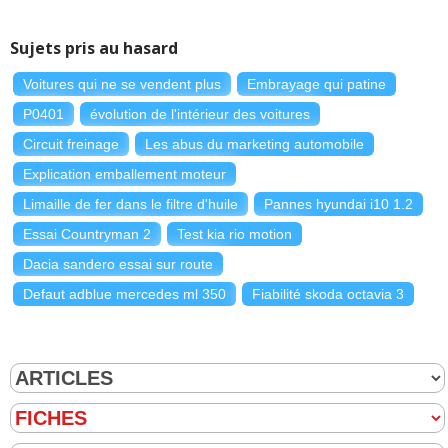
Sujets pris au hasard
Voitures qui ne se vendent plus
Embrayage qui patine
P0401
évolution de l'intérieur des voitures
Circuit freinage
Les abus du marketing automobile
Explication emballement moteur
Limaille de fer dans le filtre d'huile
Pannes hyundai i10 1.2
Essai Countryman 2
Test kia rio motion
Dacia sandero essai sur route
Defaut adblue mercedes ml 350
Fiabilité skoda octavia 3