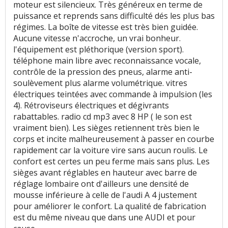
moteur est silencieux. Très généreux en terme de
Finition / qualité des plastiques
:
26
aiment
3
puissance et reprends sans difficulté dés les plus bas
n'aiment pas
régimes. La boîte de vitesse est très bien guidée.
Aucune vitesse n'accroche, un vrai bonheur.
Sensibilité plastique
:
2
n'aiment pas
l'équipement est pléthorique (version sport).
téléphone main libre avec reconnaissance vocale,
contrôle de la pression des pneus, alarme anti-
Qualité son/autoradio
:
7
aiment
1
n'aime pas
soulèvement plus alarme volumétrique. vitres
électriques teintées avec commande à impulsion (les
Habitabilité
:
2
aiment
25
n'aiment pas
4). Rétroviseurs électriques et dégivrants
rabattables. radio cd mp3 avec 8 HP ( le son est
Usure des sièges
:
1
aime
vraiment bien). Les sièges retiennent très bien le
corps et incite malheureusement à passer en courbe
Volume de coffre
:
10
aiment
11
n'aiment pas
rapidement car la voiture vire sans aucun roulis. Le
confort est certes un peu ferme mais sans plus. Les
sièges avant réglables en hauteur avec barre de
Volume du réservoir
:
3
aiment
réglage lombaire ont d'ailleurs une densité de
mousse inférieure à celle de l'audi A 4 justement
Nombre de rangements
:
7
n'aiment pas
pour améliorer le confort. La qualité de fabrication
est du même niveau que dans une AUDI et pour
Puissance moteur et relances
:
8
aiment
1