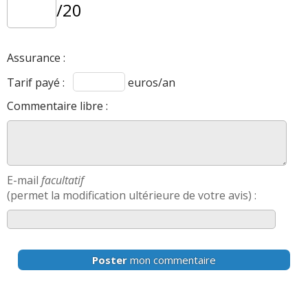
Agrément
:
3
aiment
/20
Consommation
:
7
aiment
1
n'aime pas
Assurance :
Autonomie
:
2
aiment
Tarif payé :
euros/an
Bruit moteur
:
1
aime
Commentaire libre :
E-mail
facultatif
(permet la modification ultérieure de votre avis) :
Poster
mon commentaire