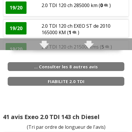
2.0 TDI 120 ch 285000 km
(
0
)
19/20
2.0 TDI 120 ch EXEO ST de 2010
19/20
165000 KM
(
1
)
2.0 TDI 120 ch 215000kms
(
5
)
19/20
... Consulter les 8 autres avis
2.0 TDI 120 ch 40000km - 2010 - Style
19/20
(
0
)
FIABILITE 2.0 TDI
2.0 TDI 120 ch 240000 km finition style
20/20
de 20
(
0
)
2.0 TDI 120 ch 33500km, 2012, style
(
1
)
18/20
41 avis Exeo 2.0 TDI 143 ch Diesel
(Tri par ordre de longueur de l'avis)
2.0 TDI 120 ch 180000
(
1
)