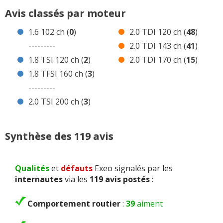
2 avis Exeo 1.8 TSI 120 ch Essence
Avis classés par moteur
3 avis Exeo 1.8 TFSI 160 ch Essence
1.6 102 ch (
0
)
2.0 TDI 120 ch (
48
)
3 avis Exeo 2.0 TSI 200 ch Essence
---------
2.0 TDI 143 ch (
41
)
48 avis Exeo 2.0 TDI 120 ch Diesel
1.8 TSI 120 ch (
2
)
2.0 TDI 170 ch (
15
)
41 avis Exeo 2.0 TDI 143 ch Diesel
1.8 TFSI 160 ch (
3
)
15 avis Exeo 2.0 TDI 170 ch Diesel
---------
Avis de concurrentes ?
2.0 TSI 200 ch (
3
)
Synthèse des 119 avis
Qualités
et
défauts
Exeo signalés par les
internautes
via les
119 avis postés
:
Comportement routier
:
39
aiment