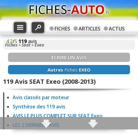
FICHES
ARTICLES
ACTUS
4.2
/
5
119
avis
Fiches
Seat
Exeo
>
>
ECRIRE UN AVIS
Autres
Fiches
EXEO
119 Avis SEAT Exeo (2008-2013)
Avis classés par moteur
Synthèse des 119 avis
AVIS LE PLUS COMPLET SUR SEAT Exeo
LES 2 DERNIERS AVIS
0 avis Exeo 1.6 102 ch Essence