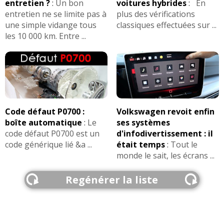
entretien ?
:
Un bon
voitures hybrides
:
En
entretien ne se limite pas à
plus des vérifications
une simple vidange tous
classiques effectuées sur ...
les 10 000 km. Entre ...
Code défaut P0700 :
Volkswagen revoit enfin
boîte automatique
:
Le
ses systèmes
code défaut P0700 est un
d'infodivertissement : il
code générique lié &a ...
était temps
:
Tout le
monde le sait, les écrans ...
Regénérer la liste