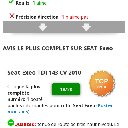
Roulis
:
1
aime
Précision direction
:
1
n'aime pas
Consistance direction
:
3
n'aiment pas
Freinage
:
2
aiment
4
n'aiment pas
AVIS LE PLUS COMPLET SUR SEAT Exeo
Agrément
:
19
aiment
2
n'aiment pas
Seat Exeo TDI 143 CV 2010
Confort global
:
36
aiment
2
n'aiment pas
Critique
la plus
Confort des sièges
:
4
aiment
1
n'aime pas
18/20
complète
numéro 1
posté
Insonorisation et bruit perçu
:
15
aiment
2
par les internautes pour cette
Seat Exeo
(
Poster
n'aiment pas
mon avis
)
Bruits parasites
:
1
n'aime pas
Qualités :
tenue de route de très haut niveau. Le