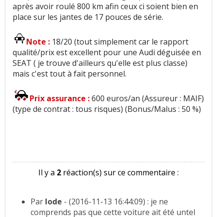
après avoir roulé 800 km afin ceux ci soient bien en
Equipement
:
11
aiment
1
n'aime pas
place sur les jantes de 17 pouces de série.
Fiabilité
:
36
aiment
2
n'aiment pas
Note :
18/20 (tout simplement car le rapport
qualité/prix est excellent pour une Audi déguisée en
Service après vente
:
3
aiment
SEAT ( je trouve d'ailleurs qu'elle est plus classe)
mais c'est tout à fait personnel.
Entretien (coût)
:
6
aiment
Prix assurance :
600 euros/an (Assureur : MAIF)
(type de contrat : tous risques) (Bonus/Malus : 50 %)
Il y a
2
réaction(s) sur ce commentaire :
Par
lode
- (2016-11-13 16:44:09) : je ne
comprends pas que cette voiture ait été untel