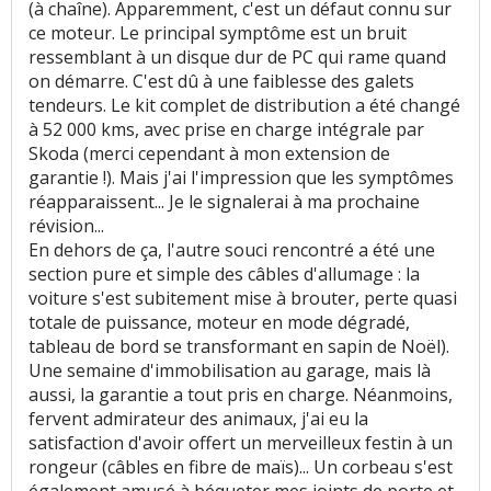
(à chaîne). Apparemment, c'est un défaut connu sur
ce moteur. Le principal symptôme est un bruit
ressemblant à un disque dur de PC qui rame quand
on démarre. C'est dû à une faiblesse des galets
tendeurs. Le kit complet de distribution a été changé
à 52 000 kms, avec prise en charge intégrale par
Skoda (merci cependant à mon extension de
garantie !). Mais j'ai l'impression que les symptômes
réapparaissent... Je le signalerai à ma prochaine
révision...
En dehors de ça, l'autre souci rencontré a été une
section pure et simple des câbles d'allumage : la
voiture s'est subitement mise à brouter, perte quasi
totale de puissance, moteur en mode dégradé,
tableau de bord se transformant en sapin de Noël).
Une semaine d'immobilisation au garage, mais là
aussi, la garantie a tout pris en charge. Néanmoins,
fervent admirateur des animaux, j'ai eu la
satisfaction d'avoir offert un merveilleux festin à un
rongeur (câbles en fibre de maïs)... Un corbeau s'est
également amusé à béqueter mes joints de porte et