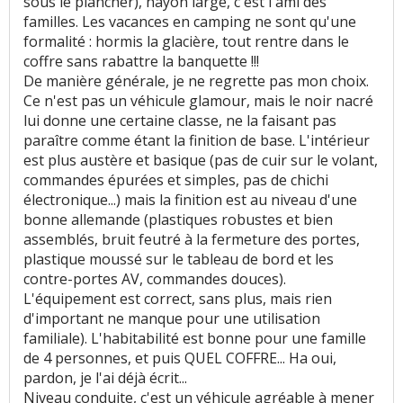
sous le plancher), hayon large, c'est l'ami des
familles. Les vacances en camping ne sont qu'une
Temps de charge
:
4
aiment
1
n'aime pas
formalité : hormis la glacière, tout rentre dans le
coffre sans rabattre la banquette !!!
De manière générale, je ne regrette pas mon choix.
Boîte de vitesses (agrément, longueur des
Ce n'est pas un véhicule glamour, mais le noir nacré
rapports)
:
3
aiment
3
n'aiment pas
lui donne une certaine classe, ne la faisant pas
paraître comme étant la finition de base. L'intérieur
Rapport qualité/prix
:
12
aiment
est plus austère et basique (pas de cuir sur le volant,
commandes épurées et simples, pas de chichi
Style
:
7
aiment
6
n'aiment pas
électronique...) mais la finition est au niveau d'une
bonne allemande (plastiques robustes et bien
Résistance peinture
:
1
aime
9
n'aiment pas
assemblés, bruit feutré à la fermeture des portes,
plastique moussé sur le tableau de bord et les
contre-portes AV, commandes douces).
Equipement
:
18
aiment
3
n'aiment pas
L'équipement est correct, sans plus, mais rien
d'important ne manque pour une utilisation
Poids
:
3
n'aiment pas
familiale). L'habitabilité est bonne pour une famille
de 4 personnes, et puis QUEL COFFRE... Ha oui,
Eclairage
:
1
aime
pardon, je l'ai déjà écrit...
Niveau conduite, c'est un véhicule agréable à mener