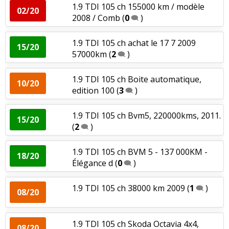
kms,2011,Combi 4x4
(
0
)
1.9 TDI 105 ch 155000 km / modèle
02/20
2008 / Comb
(
0
)
1.6 TDI 105 ch Boîte manuelle, 2010,
16/20
finition
(
0
)
1.9 TDI 105 ch achat le 17 7 2009
15/20
57000km
(
2
)
1.6 TDI 105 ch
(
0
)
-- /20
1.9 TDI 105 ch Boite automatique,
10/20
edition 100
(
3
)
1.6 TDI 105 ch 45000km2010
19/20
GREENLINE
(
0
)
1.9 TDI 105 ch Bvm5, 220000kms, 2011.
15/20
(
2
)
1.6 TDI 105 ch Boite DSG 7, 125000 km,
10/20
2012,
(
0
)
1.9 TDI 105 ch BVM 5 - 137 000KM -
18/20
Élégance d
(
0
)
1.6 TDI 105 ch 3ans6mois 85000km
10/20
119grm
(
0
)
1.9 TDI 105 ch 38000 km 2009
(
1
)
08/20
1.6 TDI 105 ch
(
0
)
-- /20
1.9 TDI 105 ch Skoda Octavia 4x4,
08/20