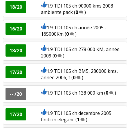
1.6 TDI 105 ch 5 Vit Manuelles,
18/20
1.9 TDI 105 ch 90000 kms 2008
18/20
193000Km, N
(
0
)
ambiente pack
(
0
)
1.6 TDI 105 ch 55000kms, greenline,
14/20
1.9 TDI 105 ch année 2005 -
16/20
2011
(
0
)
165000Km
(
0
)
1.6 TDI 105 ch
-- /20
1.9 TDI 105 ch 278 000 KM, année
18/20
Manuelle,78000km.année 2010 mo
(
0
)
2009
(
0
)
1.6 TDI 105 ch 76 800km, 2013,
15/20
1.9 TDI 105 ch BM5, 280000 kms,
élégance 2010
(
0
)
17/20
année 2006, f
(
0
)
1.6 TDI 105 ch DSG7 100400Km An
17/20
2013 élégance
(
0
)
1.9 TDI 105 ch 138 000 km
(
0
)
-- /20
70000km 12/2009 mod peps 1.6 TDI
00/20
105 cv
(
2
)
1.9 TDI 105 ch decembre 2005
17/20
finition eleganc
(
1
)
1.6 TDI 105 ch BV,150000
16/20