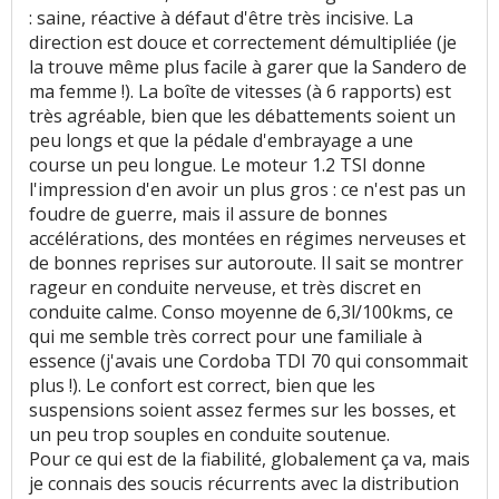
Fiabilité
:
52
aiment
23
n'aiment pas
: saine, réactive à défaut d'être très incisive. La
direction est douce et correctement démultipliée (je
la trouve même plus facile à garer que la Sandero de
Service après vente
:
3
aiment
9
n'aiment pas
ma femme !). La boîte de vitesses (à 6 rapports) est
très agréable, bien que les débattements soient un
Entretien (coût)
:
7
aiment
3
n'aiment pas
peu longs et que la pédale d'embrayage a une
course un peu longue. Le moteur 1.2 TSI donne
Prix pièces détach.
:
1
aime
2
n'aiment pas
l'impression d'en avoir un plus gros : ce n'est pas un
foudre de guerre, mais il assure de bonnes
Coût assurance
:
1
aime
accélérations, des montées en régimes nerveuses et
de bonnes reprises sur autoroute. Il sait se montrer
Accessibilité moteur
:
3
aiment
rageur en conduite nerveuse, et très discret en
conduite calme. Conso moyenne de 6,3l/100kms, ce
qui me semble très correct pour une familiale à
essence (j'avais une Cordoba TDI 70 qui consommait
plus !). Le confort est correct, bien que les
suspensions soient assez fermes sur les bosses, et
un peu trop souples en conduite soutenue.
Pour ce qui est de la fiabilité, globalement ça va, mais
je connais des soucis récurrents avec la distribution