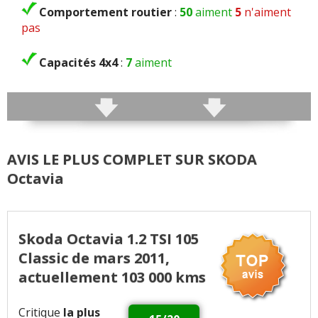
Comportement routier
:
50
aiment
5
n'aiment
pas
Capacités 4x4
:
7
aiment
Roulis
:
1
n'aime pas
Précision direction
:
2
aiment
AVIS LE PLUS COMPLET SUR SKODA
Consistance direction
:
2
aiment
Octavia
Freinage
:
10
aiment
5
n'aiment pas
Rayon de braquage
:
2
aiment
Skoda Octavia 1.2 TSI 105
Classic de mars 2011,
Agrément
:
34
aiment
10
n'aiment pas
actuellement 103 000 kms
Poids
:
2
n'aiment pas
Critique
la plus