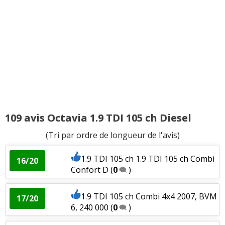
kms
(
0
)
1.6 TDI 105 ch Boite manuelle,
16/20
156000km 2012,
(
0
)
1.6 TDI 105 ch Skoda octavia break de
18/20
2011, 3
(
0
)
1.6 TDI 105 ch Boite DSG
(
1
)
10/20
109 avis Octavia 1.9 TDI 105 ch Diesel
1.6 TDI 105 ch Combi 1.6 tdi elegance
(Tri par ordre de longueur de l'avis)
15/20
avril 2
(
0
)
1.9 TDI 105 ch 1.9 TDI 105 ch Combi
16/20
Confort D
(
0
)
1.6 TDI 105 ch 2 ans 7 mois, 70600km,
15/20
2011 Gr
(
0
)
1.9 TDI 105 ch Combi 4x4 2007, BVM
17/20
1.6 TDI 105 ch DSG7, 138500Km,
6, 240 000
(
0
)
02/20
11/2010, jante
(
1
)