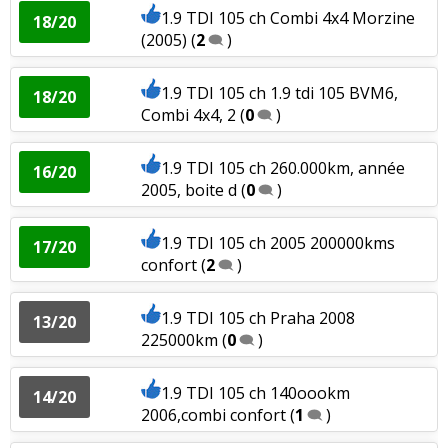
1.9 TDI 105 ch Combi 4x4 Morzine
18/20
1.6 TDI 105 ch BVM5, 163000km,
(2005)
(
2
)
18/20
02/2012
(
0
)
1.9 TDI 105 ch 1.9 tdi 105 BVM6,
18/20
1.6 TDI 105 ch 70000km FEV/2013
18/20
Combi 4x4, 2
(
0
)
Série II ELEG
(
0
)
1.9 TDI 105 ch 260.000km, année
16/20
1.6 TDI 105 ch Berline octobre 2013
15/20
2005, boite d
(
0
)
finition
(
2
)
1.9 TDI 105 ch 2005 200000kms
1.6 TDI 105 ch 2019, boite 5, 2000km,
17/20
00/20
confort
(
2
)
jante a
(
2
)
1.6 TDI 105 ch 43500kms, 2011,
1.9 TDI 105 ch Praha 2008
13/20
13/20
greenline
(
0
)
225000km
(
0
)
1.6 TDI 105 ch manu, 2012 52000 km
(
0
1.9 TDI 105 ch 140oookm
10/20
14/20
)
2006,combi confort
(
1
)