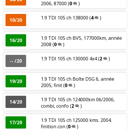
2006, 87000
(
0
)
1.6 TDI 105 ch 118000 2005 ambiente
18/20
(
0
)
1.9 TDI 105 ch 138000
(
4
)
10/20
1.6 TDI 105 ch 90.000kms,
18/20
2012,greentec
(
0
)
1.9 TDI 105 ch BV5, 177000km, année
16/20
2008
(
0
)
1.6 TDI 105 ch
(
0
)
-- /20
1.9 TDI 105 ch 130000 4x4
(
2
)
-- /20
1.6 TDI 105 ch doite dsg,
16/20
85000km,2010,jantes
(
0
)
1.9 TDI 105 ch Boîte DSG 6, année
19/20
2005, finit
(
0
)
1.6 TDI 105 ch 56000km 2011
(
0
)
04/20
1.9 TDI 105 ch 124000km 06/2006,
14/20
combi, confo
(
2
)
Fiabilité
:
5
aiment
5
n'aiment pas
1.9 TDI 105 ch 125000 kms. 2004.
17/20
Service après vente
:
1
aime
3
n'aiment pas
finition con
(
0
)