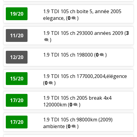
Entretien (coût)
:
3
aiment
2
n'aiment pas
1.9 TDI 105 ch boite 5, année 2005
19/20
elegance,
(
0
)
Prix pièces détach.
:
1
n'aime pas
1.9 TDI 105 ch 293000 années 2009
(
3
11/20
)
Puissance moteur et relances
:
2
aiment
5
n'aiment
pas
1.9 TDI 105 ch 198000
(
0
)
12/20
Couple moteur
:
1
aime
1
n'aime pas
1.9 TDI 105 ch 177000,2004,élégence
Entretien (coût)
:
3
aiment
2
n'aiment pas
15/20
(
0
)
Agrément
:
8
aiment
3
n'aiment pas
1.9 TDI 105 ch 2005 break 4x4
17/20
120000km
(
0
)
Consommation
:
11
aiment
2
n'aiment pas
1.9 TDI 105 ch 98000km (2009)
Autonomie
:
1
aime
1
n'aime pas
17/20
ambiente
(
0
)
Bruit moteur
:
2
aiment
3
n'aiment pas