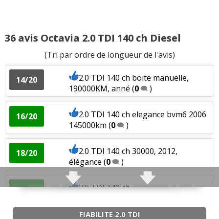
36 avis Octavia 2.0 TDI 140 ch Diesel
(Tri par ordre de longueur de l'avis)
2.0 TDI 140 ch boite manuelle,
14/20
190000KM, anné
(
0
)
2.0 TDI 140 ch elegance bvm6 2006
16/20
145000km
(
0
)
2.0 TDI 140 ch 30000, 2012,
18/20
élégance
(
0
)
2.0 TDI 140 ch
17/20
120000,09/2004,Elegance
(
0
)
FIABILITE 2.0 TDI