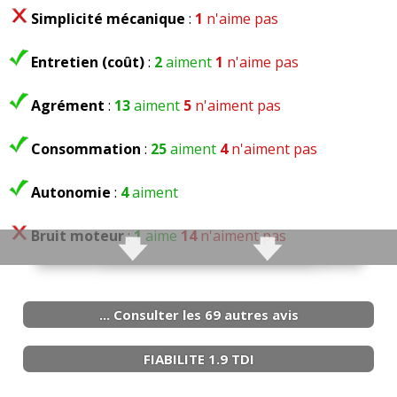
Simplicité mécanique
:
1
n'aime pas
Entretien (coût)
:
2
aiment
1
n'aime pas
Agrément
:
13
aiment
5
n'aiment pas
Consommation
:
25
aiment
4
n'aiment pas
Autonomie
:
4
aiment
Bruit moteur
:
1
aime
14
n'aiment pas
... Consulter les 69 autres avis
FIABILITE 1.9 TDI