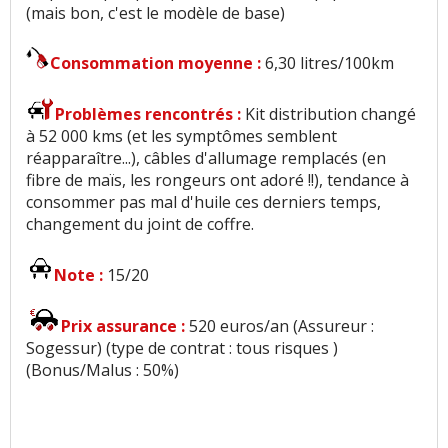
(mais bon, c'est le modèle de base)
n'aime pas
Consommation moyenne :
6,30 litres/100km
Qualité des assemblages
:
3
aiment
Luminosité
:
2
aiment
Problèmes rencontrés :
Kit distribution changé
à 52 000 kms (et les symptômes semblent
réapparaître...), câbles d'allumage remplacés (en
Qualité son/autoradio
:
10
aiment
1
n'aime pas
fibre de maïs, les rongeurs ont adoré !!), tendance à
consommer pas mal d'huile ces derniers temps,
Modularité
:
1
aime
changement du joint de coffre.
Habitabilité
:
36
aiment
4
n'aiment pas
Note :
15/20
Position de conduite
:
1
aime
Prix assurance :
520 euros/an (Assureur :
Sogessur) (type de contrat : tous risques )
Usure des sièges
:
2
n'aiment pas
(Bonus/Malus : 50%)
Rétrovision
:
1
aime
1
n'aime pas