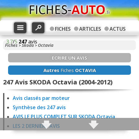
FICHES
ARTICLES
ACTUS
3.7
/
5
247
avis
Fiches
Skoda
Octavia
>
>
ECRIRE UN AVIS
Autres
Fiches
OCTAVIA
247 Avis SKODA Octavia (2004-2012)
Avis classés par moteur
Synthèse des 247 avis
AVIS LE PLUS COMPLET SUR SKODA Octavia
LES 2 DERNIERS AVIS
3 avis Octavia 1.6 100 ch Essence