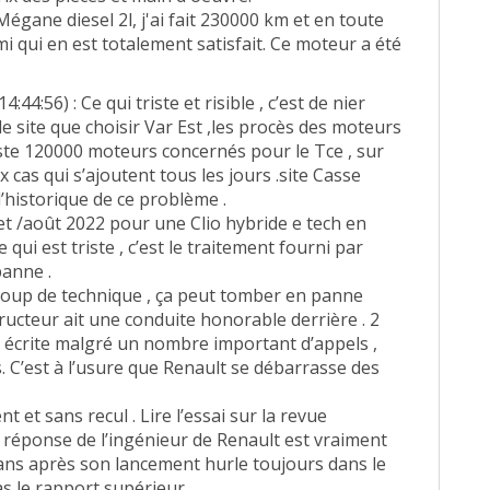
égane diesel 2l, j'ai fait 230000 km et en toute
mi qui en est totalement satisfait. Ce moteur a été
:44:56) : Ce qui triste et risible , c’est de nier
r le site que choisir Var Est ,les procès des moteurs
juste 120000 moteurs concernés pour le Tce , sur
x cas qui s’ajoutent tous les jours .site Casse
’historique de ce problème .
llet /août 2022 pour une Clio hybride e tech en
 qui est triste , c’est le traitement fourni par
panne .
oup de technique , ça peut tomber en panne
tructeur ait une conduite honorable derrière . 2
 écrite malgré un nombre important d’appels ,
 C’est à l’usure que Renault se débarrasse des
et sans recul . Lire l’essai sur la revue
a réponse de l’ingénieur de Renault est vraiment
 2 ans après son lancement hurle toujours dans le
as le rapport supérieur.