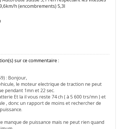
89,6km/h (encombrements) 5,3l
n
ion(s) sur ce commentaire :
9) : Bonjour,
 vehicule, le moteur electrique de traction ne peut
ue pendant 1mn et 22 sec.
tterie Et la il vous reste 74 ch ( à 5 600 trs/mn ) et
ule , donc un rapport de moins et rechercher de
 puissance.
 ce manque de puissance mais ne peut rien quand
inimum