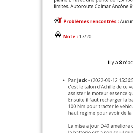
limites. Autoroute Colmar Ancône 
Problèmes rencontrés :
Aucu
Note :
17/20
Il y a
8
réact
Par
jack
- (2022-09-12 15:36:5
c'est le talon d'Achille de ce
assister le moteur essence q
Ensuite il faut recharger la ba
100 Nm pour tracter le vehic
haut regime pour avoir de la
La mise a jour D40 ameliore
la batterie est a son seuil m