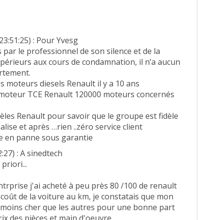
23:51:25) : Pour Yvesg
 par le professionnel de son silence et de la
périeurs aux cours de condamnation, il n’a aucun
rtement.
s moteurs diesels Renault il y a 10 ans
le moteur TCE Renault 120000 moteurs concernés
dèles Renault pour savoir que le groupe est fidèle
lise et après …rien ..zéro service client
de en panne sous garantie
:27) : A sinedtech
priori...
ntrprise j'ai acheté à peu près 80 /100 de renault
u coût de la voiture au km, je constatais que mon
t moins cher que les autres pour une bonne part
rix des pièces et main d'oeuvre.