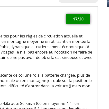
17/20
ites pour les règles de circulation actuelle et
r en montagne moyenne en utilisant en montée la
gréable,dynamique et curieusement économique (#
Vosges. Je n'ai pas encore eu l'occasion de faire de
ain de ne pas avoir de pb si la est sinueuse et avec
scente de col,une fois la batterie chargée, plus de
e normale ou en montagne je roule sur la position b.
, difficulté d'entrer dans la voiture (j mets mon
le 4,8,route 80 km/h (60 en moyenne 4,4 l en
) Autoroute suisse 5,1 l en respectant les vitesses