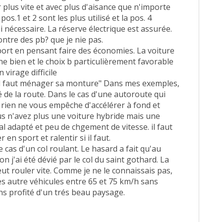
r plus vite et avec plus d'aisance que n'importe
pos.1 et 2 sont les plus utilisé et la pos. 4
nécessaire. La réserve électrique est assurée.
ntre des pb? que je nie pas.
 sport en pensant faire des économies. La voiture
e bien et le choix b particulièrement favorable
virage difficile
n il faut ménager sa monture" Dans mes exemples,
té de la route. Dans le cas d'une autoroute qui
rien ne vous empêche d'accélérer à fond et
vous n'avez plus une voiture hybride mais une
 adapté et peu de chgement de vitesse. il faut
 en sport et ralentir si il faut.
 cas d'un col roulant. Le hasard a fait qu'au
on j'ai été dévié par le col du saint gothard. La
ut rouler vite. Comme je ne le connaissais pas,
es autre véhicules entre 65 et 75 km/h sans
ns profité d'un trés beau paysage.