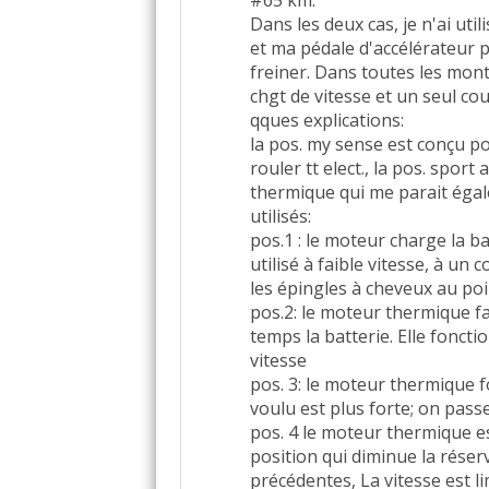
#65 km.
Dans les deux cas, je n'ai uti
et ma pédale d'accélérateur
freiner. Dans toutes les monté
chgt de vitesse et un seul cou
qques explications:
la pos. my sense est conçu po
rouler tt elect., la pos. spor
thermique qui me parait éga
utilisés:
pos.1 : le moteur charge la ba
utilisé à faible vitesse, à un 
les épingles à cheveux au po
pos.2: le moteur thermique f
temps la batterie. Elle fonct
vitesse
pos. 3: le moteur thermique f
voulu est plus forte; on passe
pos. 4 le moteur thermique es
position qui diminue la réser
précédentes, La vitesse est li