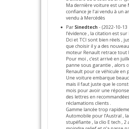
Ma dernière voiture est une M
confiance je l'ai vendu à un a
vendu à Mercédès
Par
Sinedtech
- (2022-10-13 14
l’évidence , la citation est su
Dci et TCI sont bien réels , 
que choisir il y a des nouveau
moteur Renault retrace tout l
Pour moi , c’est arrivé en jui
panne sous garantie , alors ce
Renault pour ce véhicule en 
Une voiture embarque beauc
mais il faut juste que le cons
mois pour avoir une réponse
des lettres en recommandées.
réclamations clients .
Gamme lancée trop rapidement 
Automobile pour l’Austral , l
stupéfiante , la clio E tech ,
moindre relief et n’a passe p