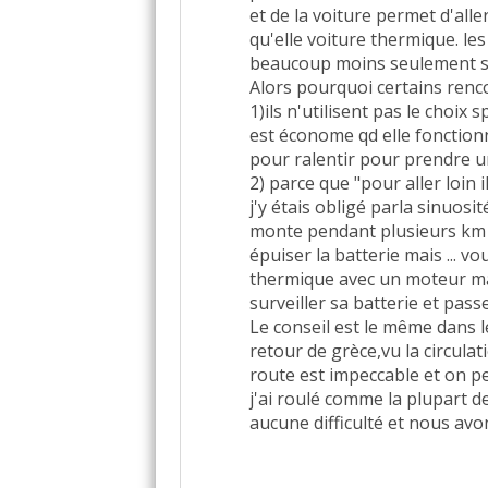
et de la voiture permet d'alle
qu'elle voiture thermique. les 
beaucoup moins seulement si 
Alors pourquoi certains renco
1)ils n'utilisent pas le choix
est économe qd elle fonctionn
pour ralentir pour prendre un 
2) parce que "pour aller loi
j'y étais obligé parla sinuosi
monte pendant plusieurs km 
épuiser la batterie mais ... 
thermique avec un moteur mal
surveiller sa batterie et passer
Le conseil est le même dans le
retour de grèce,vu la circulati
route est impeccable et on pe
j'ai roulé comme la plupart d
aucune difficulté et nous avo