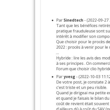
Par
Sinedtech
- (2022-09-27 
Tant que les bénéfices retirés
pratique frauduleuse sont su
intérêt à modifier son compo
Que choisir pour le procès de
2022 : procès à venir pour 
…
Hybride : lire les avis des mo
à ses principes . On commercia
Forum que choisir clio hybri
Par
yvesg
- (2022-10-03 11:12
De votre post, je constate 2 à 
c'est triste et un peu risible.
Quand je dirigeai ma petite e
et quand je faisais le bilan d
coût de revient était souven
d'ailleurs dû à coût du SAV (p