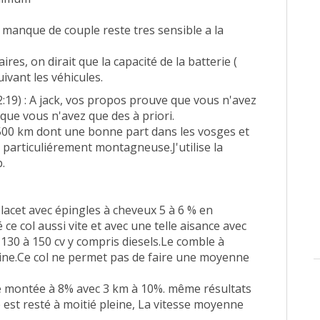
anque de couple reste tres sensible a la
res, on dirait que la capacité de la batterie (
uivant les véhicules.
2:19) : A jack, vos propos prouve que vous n'avez
t que vous n'avez que des à priori.
 7500 km dont une bonne part dans les vosges et
n particuliérement montagneuse.J'utilise la
b.
lacet avec épingles à cheveux 5 à 6 % en
ce col aussi vite et avec une telle aisance avec
130 à 150 cv y compris diesels.Le comble à
leine.Ce col ne permet pas de faire une moyenne
 de montée à 8% avec 3 km à 10%. même résultats
e est resté à moitié pleine, La vitesse moyenne