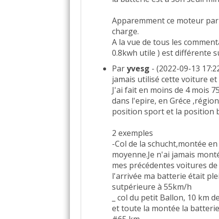
Apparemment ce moteur par m
charge.
A la vue de tous les commentai
0.8kwh utile ) est différente s
Par
yvesg
- (2022-09-13 17:2
jamais utilisé cette voiture e
J'ai fait en moins de 4 mois
dans l'epire, en Gréce ,régio
position sport et la position 
2 exemples
-Col de la schucht,montée en 
moyenne.Je n'ai jamais monté 
mes précédentes voitures de 
l'arrivée ma batterie était p
sutpérieure à 55km/h
_ col du petit Ballon, 10 km
et toute la montée la batteri