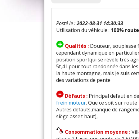
Posté le :
2022-08-31 14:30:33
Utilisation du véhicule :
100% route
Qualités :
Douceur, souplesse fa
cependant dynamique en particulie
position sportqui se révèle très a
5t,4 l pour tout randonnée dans les 
la haute montagne, mais je suis cert
des variations de pente
Défauts :
Principal defaut en de
frein moteur
. Que ce soit sur rout
Autres défauts,manque de rangements
siège assez haut),
Consommation moyenne :
Vil
plaine,2 l avec une pente de 1,5/100