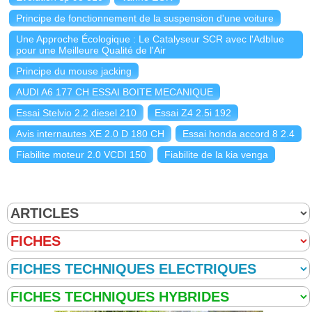
Principe de fonctionnement de la suspension d'une voiture
Une Approche Écologique : Le Catalyseur SCR avec l'Adblue
pour une Meilleure Qualité de l'Air
Principe du mouse jacking
AUDI A6 177 CH ESSAI BOITE MECANIQUE
Essai Stelvio 2.2 diesel 210
Essai Z4 2.5i 192
Avis internautes XE 2.0 D 180 CH
Essai honda accord 8 2.4
Fiabilite moteur 2.0 VCDI 150
Fiabilite de la kia venga