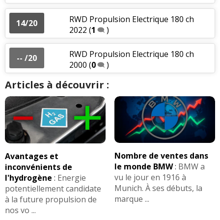
RWD Propulsion Electrique 180 ch
14/20
2022
(
1
)
RWD Propulsion Electrique 180 ch
-- /20
2000
(
0
)
Articles à découvrir :
Nombre de ventes dans
Avantages et
le monde BMW
:
BMW a
inconvénients de
vu le jour en 1916 à
l'hydrogène
:
Energie
Munich. À ses débuts, la
potentiellement candidate
marque ...
à la future propulsion de
nos vo ...