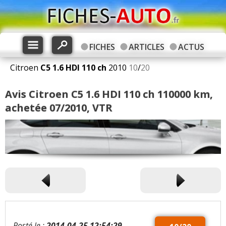
FICHES
ARTICLES
ACTUS
Citroen
C5
1.6 HDI 110 ch
2010
10
/
20
Avis Citroen C5 1.6 HDI 110 ch 110000 km,
achetée 07/2010, VTR
Posté le :
2014-04-25 12:54:29