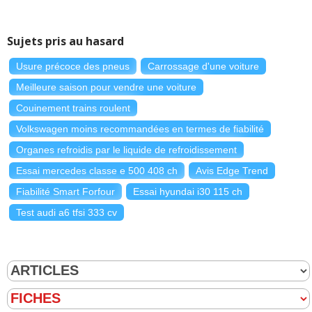
Sujets pris au hasard
Usure précoce des pneus
Carrossage d'une voiture
Meilleure saison pour vendre une voiture
Couinement trains roulent
Volkswagen moins recommandées en termes de fiabilité
Organes refroidis par le liquide de refroidissement
Essai mercedes classe e 500 408 ch
Avis Edge Trend
Fiabilité Smart Forfour
Essai hyundai i30 115 ch
Test audi a6 tfsi 333 cv