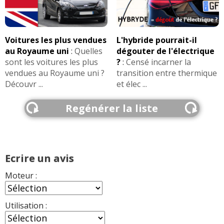
2.0 TDI 150 ch boite manuelle 6,
16/20
45000km 2014
(
0
)
Voitures les plus vendues
L'hybride pourrait-il
2.0 TDI 150 ch 45000kms 2013 fr
(
2
)
12/20
au Royaume uni
:
Quelles
dégouter de l'électrique
sont les voitures les plus
?
:
Censé incarner la
vendues au Royaume uni ?
transition entre thermique
2.0 TDI 150 ch boite manu, 52000km
15/20
Découvr ...
et élec ...
année 2013
(
0
)
Regénérer la liste
2.0 TDI 150 ch 12000 km 2014 fr dsg6
18/20
(
0
)
2.0 TDI 150 ch boite manuelle 6, 2013,
16.5/20
Ecrire un avis
64000
(
0
)
Moteur :
2.0 TDI 150 ch Manuel 72000km 2013
10/20
(
6
)
Utilisation :
2.0 TDI 150 ch
(
0
)