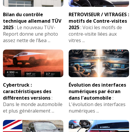
2.0 TDI 150 ch Seat Léon 2l tdi 150 FR
Bilan du contrôle
RETROVISEUR / VITRAGES :
12/20
DSG (2
(
0
)
technique allemand TÜV
motifs de Contre-visites
2025
:
Le nouveau TÜV-
2025
:
Voici les motifs de
2.0 TDI 150 ch 2014 FR 31000 km
(
1
)
Report donne une photo
contre-visite liées aux
10/20
assez nette de l’&ea ...
vitres ...
2.0 TDI 150 ch
(
0
)
19/20
2.0 TDI 150 ch boite manuelle,jantes
15/20
18" fini
(
0
)
Cybertruck :
Évolution des interfaces
caractéristiques des
numériques par écran
2.0 TDI 150 ch Dsg, 180000, 2018,
16/20
différentes versions
:
dans l'automobile
:
finition xe
(
0
)
Dans le monde automobile
L'évolution des interfaces
et plus généralement ...
numériques ...
2.0 TDI 150 ch
(
0
)
02/20