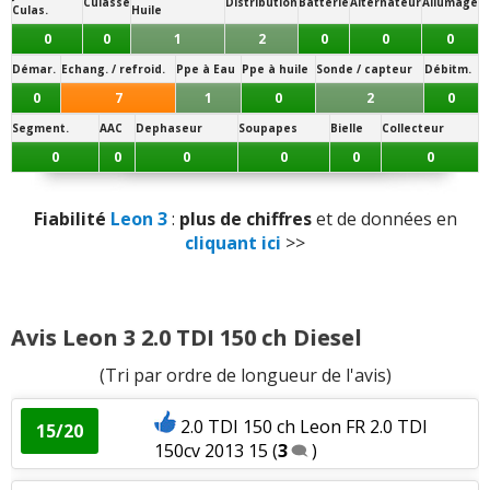
15.3/20
Culasse
Distribution
Batterie
Alternateur
Allumage
Culas.
Huile
Qualité des assemblages
:
1
aime
Panne la plus signalée :
0
0
1
2
0
0
0
embrayage
Démar.
Echang. / refroid.
Ppe à Eau
Ppe à huile
Sonde / capteur
Débitm.
Présentation intérieure
:
2
aiment
0
7
1
0
2
0
Segment.
AAC
Dephaseur
Soupapes
Bielle
Collecteur
Luminosité
:
2
aiment
0
0
0
0
0
0
Qualité son/autoradio
:
4
aiment
1
n'aime pas
Fiabilité
Leon 3
:
plus de chiffres
et de données en
Modularité
:
2
aiment
cliquant ici
>>
Habitabilité
:
8
aiment
1
n'aime pas
Avis Leon 3 2.0 TDI 150 ch Diesel
Position de conduite
:
1
aime
(Tri par ordre de longueur de l'avis)
Volume de coffre
:
6
aiment
1
n'aime pas
2.0 TDI 150 ch Leon FR 2.0 TDI
15/20
150cv 2013 15
(
3
)
Volume du réservoir
:
1
aime
1
n'aime pas