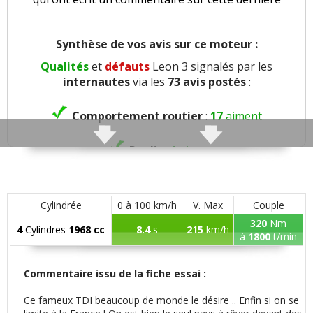
Synthèse de vos avis sur ce moteur :
Qualités
et
défauts
Leon 3 signalés par les
internautes
via les
73 avis postés
:
Comportement routier
:
17
aiment
Roulis
:
1
aime
Précision direction
:
3
aiment
Cylindrée
0 à 100 km/h
V. Max
Couple
Freinage
:
3
aiment
3
n'aiment pas
320
Nm
4
Cylindres
1968 cc
8.4
s
215
km/h
à
1800
t/min
Agrément
:
18
aiment
2
n'aiment pas
Commentaire issu de la fiche essai :
Poids
:
2
n'aiment pas
Ce fameux TDI beaucoup de monde le désire .. Enfin si on se