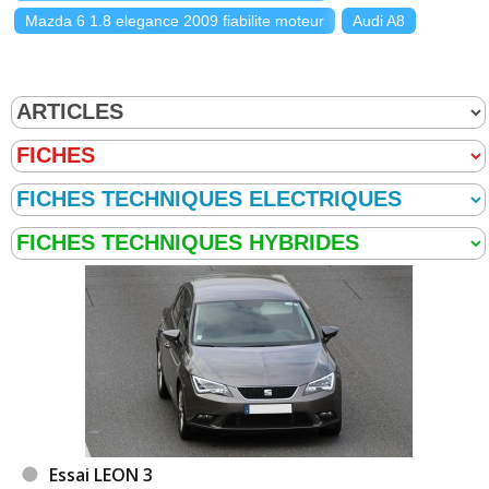
2.0 TDI 150 ch 25000 km 2013 FR
(
1
)
17/20
Mazda 6 1.8 elegance 2009 fiabilite moteur
Audi A8
2.0 TDI 150 ch 7000 kms, 2015, i-tech
15/20
(
1
)
2.0 TDI 150 ch 160000
(
0
)
05/20
Essai LEON 3