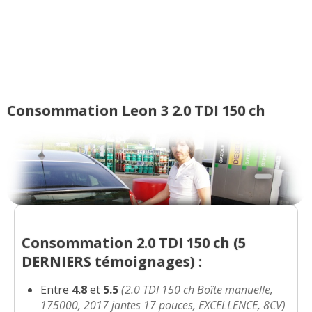
2013-finiti
(
0
)
2.0 TDI 150 ch Boite manuelle, 120 000
17/20
km, 20
(
0
)
2.0 TDI 150 ch boite auto DSG6 2013
16/20
5000KMS
(
1
)
Consommation Leon 3 2.0 TDI 150 ch
2.0 TDI 150 ch 145000
(
0
)
15/20
2.0 TDI 150 ch DSG6 56000kms année
14/20
2017 jante
(
0
)
2.0 TDI 150 ch Finition Xcellence 2017,
Consommation 2.0 TDI 150 ch (
5
18/20
boîte
(
0
)
DERNIERS
témoignages) :
2.0 TDI 150 ch vibration tableau de
Entre
4.8
et
5.5
(2.0 TDI 150 ch Boîte manuelle,
14/20
bord
(
0
)
175000, 2017 jantes 17 pouces, EXCELLENCE, 8CV)