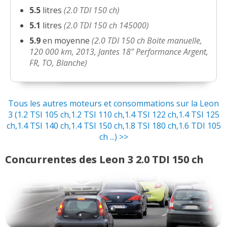
5.5
litres
(2.0 TDI 150 ch)
2.0 TDI 150 ch 135 000 km boîte
16/20
5.1
litres
(2.0 TDI 150 ch 145000)
manuelle (de
(
0
)
5.9
en moyenne
(2.0 TDI 150 ch Boite manuelle,
120 000 km, 2013, Jantes 18" Performance Argent,
2.0 TDI 150 ch 13000 kM FR Dsg mai
-- /20
FR, TO, Blanche)
2013
(
0
)
2.0 TDI 150 ch leon 2013 revolution
(
2
17/20
)
Tous les autres moteurs et consommations sur la Leon
3 (1.2 TSI 105 ch,1.2 TSI 110 ch,1.4 TSI 122 ch,1.4 TSI 125
ch,1.4 TSI 140 ch,1.4 TSI 150 ch,1.8 TSI 180 ch,1.6 TDI 105
2.0 TDI 150 ch TDI 150 FR DSG6
17/20
ch ...) >>
140.000km
(
0
)
Concurrentes des Leon 3 2.0 TDI 150 ch
2.0 TDI 150 ch
(
0
)
18/20
2.0 TDI 150 ch 2.0 TDI 150
18/20
REVOLUTION 47000 K
(
0
)