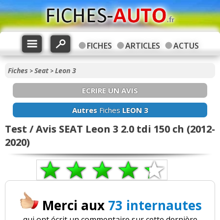
FICHES
ARTICLES
ACTUS
Fiches
Seat
Leon 3
>
>
ECRIRE UN AVIS
Autres
Fiches
LEON 3
Test / Avis SEAT Leon 3 2.0 tdi 150 ch (2012-
2020)
Merci aux
73 internautes
qui ont écrit un commentaire sur cette dernière