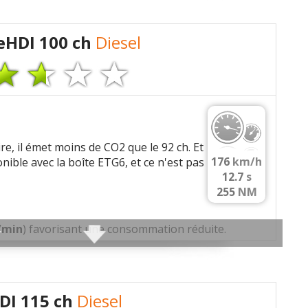
e sous le commentaire après validation)
eHDI 100 ch
Diesel
/min
) favorisant une consommation réduite.
 les autres
avis >>
, il émet moins de CO2 que le 92 ch. Et
176
km/h
onible avec la boîte ETG6, et ce n'est pas
/min, 230 Nm a 2000 tr/min
12.7
s
255
NM
/min
) favorisant une consommation réduite.
papes/cyl, En ligne
600 bars, Injecteurs solenoides, Rampe commune
urbo a geometrie variable (VGT)
DI 115 ch
Diesel