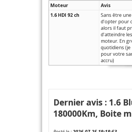
Moteur
Avis
1.6 HDI 92 ch
Sans être une 
d'opter pour c
alors il faut 
d'atteindre le
moteur. En gro
quotidiens (je 
pour votre san
accru)
Dernier avis : 1.6 
180000Km, Boite ma
Posté le :
2026-07-25 19:18:53