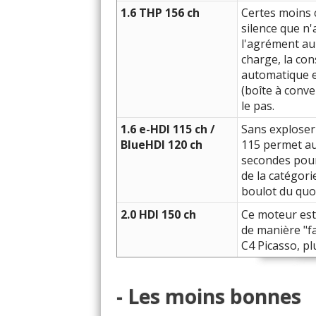
1.6 THP 156 ch
Certes moins 
silence que n'
l'agrément au
charge, la co
automatique e
(boîte à conve
le pas.
1.6 e-HDI 115 ch /
Sans exploser
BlueHDI 120 ch
115 permet au
secondes pour
de la catégori
boulot du quo
2.0 HDI 150 ch
Ce moteur est 
de manière "f
C4 Picasso, pl
- Les moins bonnes