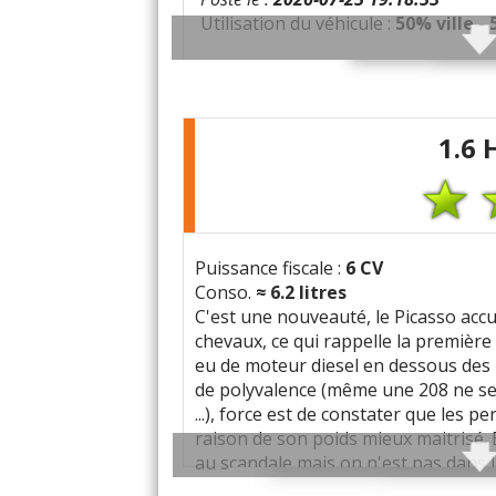
Utilisation du véhicule :
50% ville -
Qualités :
Comfort, facilité d’u
Défauts :
Fuite d’huile, flou dans 
1.6 
Consommation moyenne :
6L/10
Problèmes rencontrés :
Grosse fui
Puissance fiscale :
6 CV
Note :
15/20
Conso.
≈
6.2
litres
C'est une nouveauté, le Picasso accu
Prix assurance :
800 euros/an
chevaux, ce qui rappelle la première
eu de moteur diesel en dessous des 
de polyvalence (même une 208 ne se 
...), force est de constater que les p
raison de son poids mieux maitrisé. B
Co
au scandale mais on n'est pas dans l
à vide essentiellement) il fera l'affa