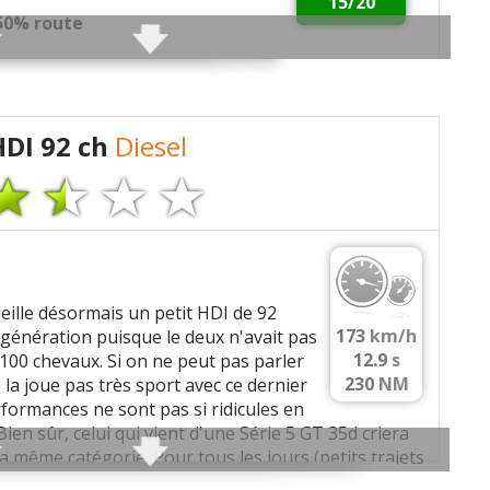
15/20
 50% route
tilisation, souplesse de la direction, consommation
l’embrayage
HDI 92 ch
Diesel
0Km
te d’huile ≈1,5L tout les 6 mois
eille désormais un petit HDI de 92
173
km/h
 génération puisque le deux n'avait pas
12.9
s
100 chevaux. Si on ne peut pas parler
230
NM
la joue pas très sport avec ce dernier
erformances ne sont pas si ridicules en
ien sûr, celui qui vient d'une Série 5 GT 35d criera
mmenter cet avis
a même catégorie. Pour tous les jours (petits trajets
ire, pour les départs en vacances il ne vous rendra