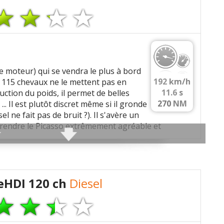
r/min, 255 Nm a 1750 tr/min
le moteur) qui se vendra le plus à bord
o-demarreur (micro-hybride)
papes/cyl, En ligne
192
km/h
s 115 chevaux ne le mettent pas en
rse 88.3 mm, Taux de compression 18.0:1
000 bars, Injecteurs solenoides, Rampe commune
11.6
s
uction du poids, il permet de belles
270
NM
... Il est plutôt discret même si il gronde
l ne fait pas de bruit ?). Il s'avère un
urbo a geometrie variable (VGT)
e rendre le Picasso extrêmement agréable et
gnaler une erreur
BP)
/min
) favorisant une consommation réduite.
eHDI 120 ch
Diesel
e
)
eur classique