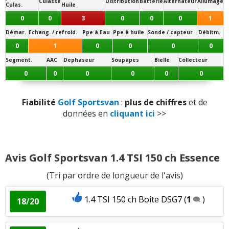
Culasse
Distribution
Batterie
Alternateur
Allumage
Culas.
Huile
Couple moteur
:
1
aime
0
0
3
0
0
0
1
Démar.
Echang. / refroid.
Ppe à Eau
Ppe à huile
Sonde / capteur
Débitm.
Consommation
:
4
aiment
2
n'aiment pas
0
1
0
0
0
0
Segment.
AAC
Dephaseur
Soupapes
Bielle
Collecteur
Autonomie
:
1
n'aime pas
0
0
0
0
0
0
Boîte de vitesses (agrément, longueur des
rapports)
:
1
aime
Fiabilité
Golf Sportsvan
:
plus de chiffres
et de
données en
cliquant ici
>>
Equipement
:
2
aiment
1
n'aime pas
Eclairage
:
2
aiment
Avis Golf Sportsvan 1.4 TSI 150 ch Essence
(Tri par ordre de longueur de l'avis)
Fiabilité
:
1
aime
1.4 TSI 150 ch Boite DSG7
(
1
)
Accessibilité moteur
:
1
aime
18/20