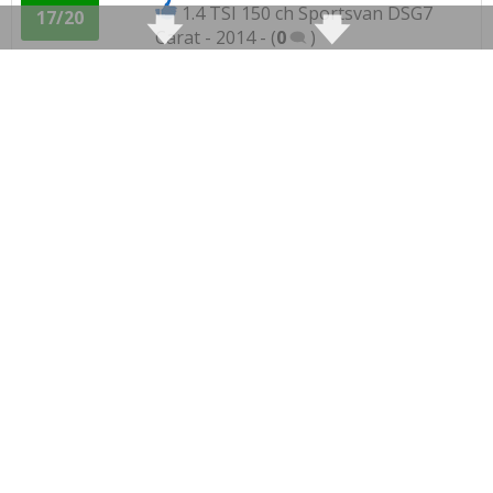
1.4 TSI 150 ch Sportsvan DSG7
17/20
Carat - 2014 -
(
0
)
1.4 TSI 150 ch Version essence,
17/20
année 2016. V
(
0
)
1.4 TSI 150 ch Golf Sportvan
17/20
highline, novem
(
0
)
1.4 TSI 150 ch 12500, 2015, Carat
(
9
)
15.5/20
1.4 TSI 150 ch Boîte auto, 58000kms de
17/20
2015 f
(
0
)
1.4 TSI 150 ch 1200kms carat dsg7
(
4
16/20
)
1.4 TSI 150 ch Manuelle 27000 Km