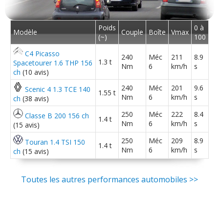
Poids
0 à
Modèle
Couple
Boîte
Vmax
(~)
100
C4 Picasso
240
Méc
211
8.9
1.3 t
Spacetourer 1.6 THP 156
Nm
6
km/h
s
ch
(10 avis)
240
Méc
201
9.6
Scenic 4 1.3 TCE 140
1.55 t
Nm
6
km/h
s
ch
(38 avis)
250
Méc
222
8.4
Classe B 200 156 ch
1.4 t
Nm
6
km/h
s
(15 avis)
250
Méc
209
8.9
Touran 1.4 TSI 150
1.4 t
Nm
6
km/h
s
ch
(15 avis)
Toutes les autres performances automobiles >>