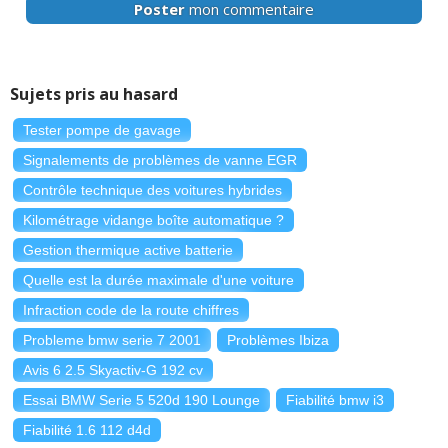
Poster
mon commentaire
Sujets pris au hasard
Tester pompe de gavage
Signalements de problèmes de vanne EGR
Contrôle technique des voitures hybrides
Kilométrage vidange boîte automatique ?
Gestion thermique active batterie
Quelle est la durée maximale d'une voiture
Infraction code de la route chiffres
Probleme bmw serie 7 2001
Problèmes Ibiza
Avis 6 2.5 Skyactiv-G 192 cv
Essai BMW Serie 5 520d 190 Lounge
Fiabilité bmw i3
Fiabilité 1.6 112 d4d