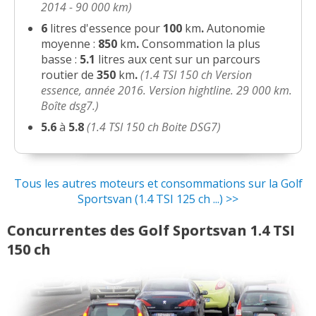
2014 - 90 000 km)
6
litres d'essence pour
100
km
.
Autonomie
moyenne :
850
km
.
Consommation la plus
basse :
5.1
litres aux cent sur un parcours
routier de
350
km
.
(1.4 TSI 150 ch Version
essence, année 2016. Version hightline. 29 000 km.
Boîte dsg7.)
5.6
à
5.8
(1.4 TSI 150 ch Boite DSG7)
Tous les autres moteurs et consommations sur la Golf
Sportsvan (1.4 TSI 125 ch ...) >>
Concurrentes des Golf Sportsvan 1.4 TSI
150 ch