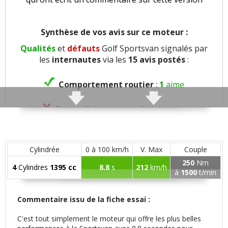
Synthèse de vos avis sur ce moteur :
Qualités
et
défauts
Golf Sportsvan signalés par
les
internautes
via les
15 avis postés
:
Comportement routier
:
1
aime
Rayon de braquage
:
1
n'aime pas
Agrément
:
2
aiment
Cylindrée
0 à 100 km/h
V. Max
Couple
Confort global
:
6
aiment
1
n'aime pas
250
Nm
4
Cylindres
1395 cc
8.8
s
212
km/h
à
1500
t/min
Confort des sièges
:
1
aime
1
n'aime pas
Commentaire issu de la fiche essai :
Confort banquette arri.
:
2
aiment
C'est tout simplement le moteur qui offre les plus belles