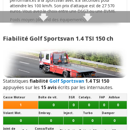
performances à la Sportsvan avec 8.8 secondes pour
Insonorisation et bruit perçu
:
8
aiment
atteindre les 100 km/h. Son prix d'attaque est de 27 570
euros. Vous avez le choix entre une DSG7 ou une BVM6.
Bruit d'air
:
1
aime
Poids moyen (dépend des équipements):
1400 kg
Bruits parasites
:
1
aime
Motricité :
Fiabilité Golf Sportsvan 1.4 TSI 150 ch
Traction (avant)
- (
Typé sous-vireur
: surpoids à l'avant)
Finition / qualité des plastiques
:
2
aiment
Transmission(s) disponibles(s) :
Automatique
7 vitesses
Modularité
:
1
aime
- (boîte robotisée à double embrayage DSG / S-Tronic)
Mécanique
6 vitesses
Habitabilité
:
6
aiment
Jantes disponibles de série :
Statistiques
fiabilité
Golf Sportsvan
1.4 TSI 150
16 pouces
appuyées sur les
15 avis
écrits par les internautes.
Position de conduite
:
1
aime
- (
205/55 R 16
:
Conso raisonnable
)
Note des internautes :
Casse Moteur
Boîte de vit.
EGR
Catalys.
FAP
Adblue
Volume de coffre
:
5
aiment
1
n'aime pas
16.1/20
1
0
0
0
0
0
Panne la plus signalée :
Volant Mot.
Embray.
Inject.
Turbo
Damper
Puissance moteur et relances
:
4
aiment
1
consommation excessive d'huile
0
0
0
0
0
n'aime pas
Joint de
Conso/Fuite