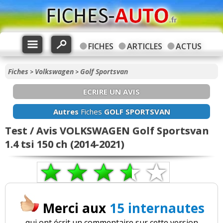
FICHES
ARTICLES
ACTUS
Fiches
Volkswagen
Golf Sportsvan
>
>
ECRIRE UN AVIS
Autres
Fiches
GOLF SPORTSVAN
Test / Avis VOLKSWAGEN Golf Sportsvan
1.4 tsi 150 ch (2014-2021)
Merci aux
15 internautes
qui ont écrit un commentaire sur cette version