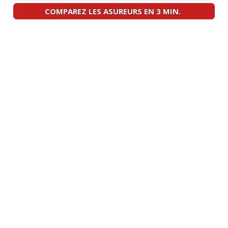
COMPAREZ LES ASUREURS EN 3 MIN.
1.4 TSI 150 ch
(
1
)
06/20