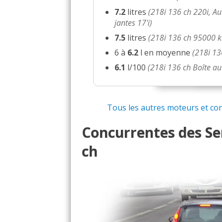
7.2
litres
(218i 136 ch 220i, A
218i 136 ch moteur
(
0
02/20
jantes 17'i)
7.5
litres
(218i 136 ch 95000 
218i 136 ch 20000
(
1
)
14/20
6 à
6.2
l en moyenne
(218i 1
6.1
l/100
(218i 136 ch Boîte au
218i 136 ch Boîte auto /
17/20
218i 136 ch Boîte manu
13/20
Tous les autres moteurs et cons
Concurrentes des Ser
218i 136 ch Manuel 80
10/20
ch
218i 136 ch 95000 km
(
0
15/20
218i 136 ch bv auto 10
-- /20
218i 136 ch
(
0
)
12/20