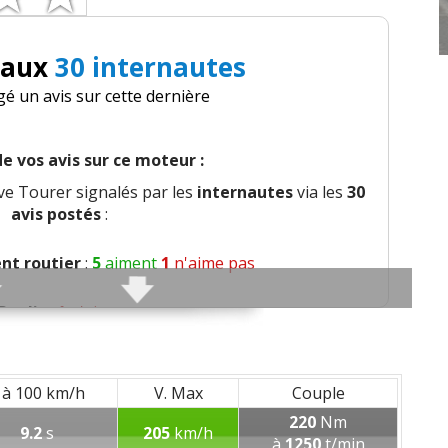
 aux
30 internautes
gé un avis sur cette dernière
e vos avis sur ce moteur :
ive Tourer signalés par les
internautes
via les
30
avis postés
:
t routier
:
5
aiment
1
n'aime pas
Roulis
:
1
n'aime pas
age
:
3
aiment
1
n'aime pas
 à 100 km/h
V. Max
Couple
nt
:
3
aiment
3
n'aiment pas
220
Nm
9.2
s
205
km/h
à
1250
t/min