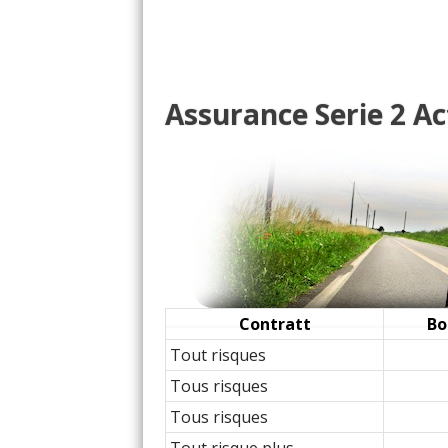
218i 136 ch
(
0
)
17/20
218i 136 ch boite manue
17/20
Assurance Serie 2 Ac
218i 136 ch 47 000km, bo
07/20
218i 136 ch Boîte auto 6
08/20
218i 136 ch BVA 6, Luxur
15/20
218i 136 ch boîte auto,
16/20
Contratt
Bo
Tout risques
218i 136 ch Mod u06 21
18/20
Tous risques
Tous risques
218i 136 ch Automatiqu
18/20