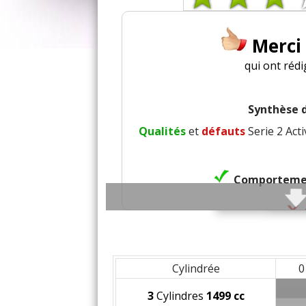
Merci
qui ont rédi
Synthèse d
Qualités
et
défauts
Serie 2 Act
Comportemen
Frein
Cylindrée
0
Agréme
3
Cylindres
1499 cc