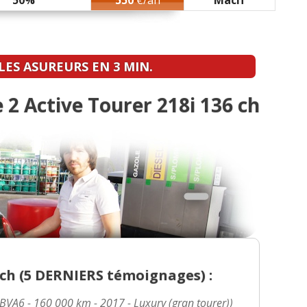
50%
550
€/an
Macif
 2015, 56000 km
(
0
)
ES ASUREURS EN 3 MIN.
2 Active Tourer 218i 136 ch
8, mod 2014
(
0
)
000 km - 2017 - Luxury
(
0
)
7000km,2016,18 pouces,
(
1
)
-bvm6-
(
0
)
ch (
5 DERNIERS
témoignages) :
atique, 56000 km, 80
(
0
)
 BVA6 - 160 000 km - 2017 - Luxury (gran tourer))