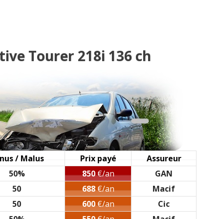
l, 2016, 5000k
(
0
)
tive Tourer 218i 136 ch
ite manuelle, finitio
(
0
)
, 86000 kms, 2016, ja
(
0
)
y, Edition Hello Futu
(
0
)
 3000 km, 2016
(
1
)
nus / Malus
Prix payé
Assureur
50%
850
€/an
GAN
8i 23000kms
(
0
)
50
688
€/an
Macif
50
600
€/an
Cic
e année 2017 jantes 18
(
0
)