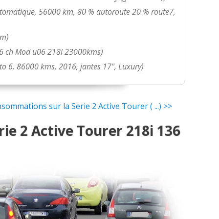
utomatique, 56000 km, 80 % autoroute 20 % route7,
)
km)
36 ch Mod u06 218i 23000kms)
to 6, 86000 kms, 2016, jantes 17", Luxury)
jantes 18
(
0
)
elle 13000 km année 201
(
0
)
ommations sur la Serie 2 Active Tourer ( ...) >>
ie 2 Active Tourer 218i 136
000klm
(
0
)
)
00kms 2016 lounge
(
0
)