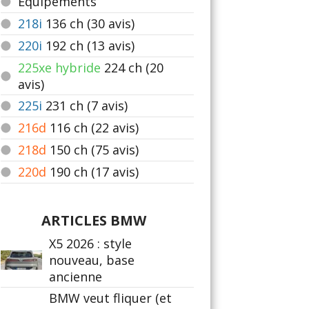
Equipements
218i
136
ch (30 avis)
220i
192
ch (13 avis)
225xe hybride
224
ch (20
avis)
225i
231
ch (7 avis)
216d
116
ch (22 avis)
218d
150
ch (75 avis)
220d
190
ch (17 avis)
ARTICLES BMW
X5 2026 : style
nouveau, base
ancienne
BMW veut fliquer (et