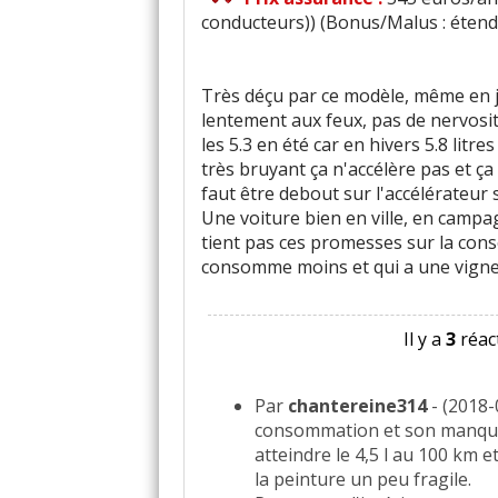
conducteurs)) (Bonus/Malus : éten
Très déçu par ce modèle, même en 
lentement aux feux, pas de nervosit
les 5.3 en été car en hivers 5.8 litre
très bruyant ça n'accélère pas et ç
faut être debout sur l'accélérateur 
Une voiture bien en ville, en campag
tient pas ces promesses sur la con
consomme moins et qui a une vignett
Il y a
3
réact
Par
chantereine314
- (2018-0
consommation et son manque 
atteindre le 4,5 l au 100 km 
la peinture un peu fragile.