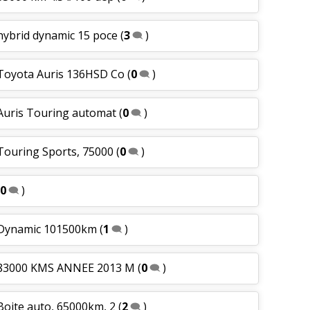
hybrid dynamic 15 poce
(
3
)
 Toyota Auris 136HSD Co
(
0
)
 Auris Touring automat
(
0
)
 Touring Sports, 75000
(
0
)
0
)
h Dynamic 101500km
(
1
)
h 83000 KMS ANNEE 2013 M
(
0
)
Boite auto, 65000km, 2
(
2
)