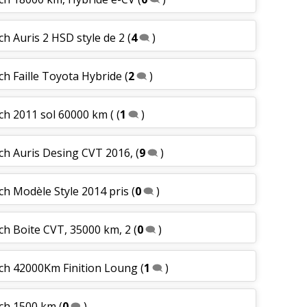
ch Auris 2 HSD style de 2
(
4
)
ch Faille Toyota Hybride
(
2
)
ch 2011 sol 60000 km (
(
1
)
ch Auris Desing CVT 2016,
(
9
)
ch Modèle Style 2014 pris
(
0
)
ch Boite CVT, 35000 km, 2
(
0
)
 ch 42000Km Finition Loung
(
1
)
 ch 1500 km
(
0
)