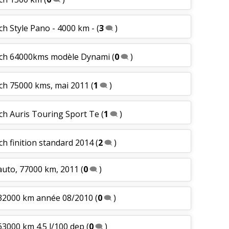
ch Style Pano - 4000 km -
(
3
)
6 ch 64000kms modèle Dynami
(
0
)
 ch 75000 kms, mai 2011
(
1
)
ch Auris Touring Sport Te
(
1
)
ch finition standard 2014
(
2
)
auto, 77000 km, 2011
(
0
)
 32000 km année 08/2010
(
0
)
63000 km 4.5 l/100 dep
(
0
)