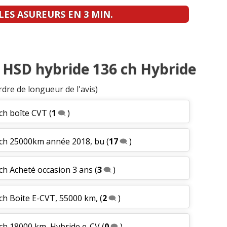
ES ASUREURS EN 3 MIN.
8 HSD hybride 136 ch Hybride
rdre de longueur de l'avis)
ch boîte CVT
(
1
)
 ch 25000km année 2018, bu
(
17
)
ch Acheté occasion 3 ans
(
3
)
ch Boite E-CVT, 55000 km,
(
2
)
 ch 18000 km, Hybride e-CV
(
0
)