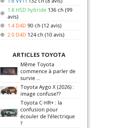
1.6 VVTI
132
ch (8 avis)
1.8 HSD hybride
136
ch (99
avis)
1.4 D4D
90
ch (12 avis)
2.0 D4D
124
ch (10 avis)
ARTICLES TOYOTA
Même Toyota
commence à parler de
survie ...
Toyota Aygo X (2026) :
image confuse??
Toyota C-HR+ : la
confusion pour
écouler de l'électrique
?