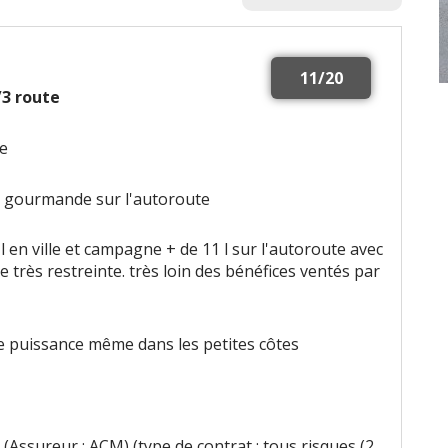
11/20
1/3 route
se
ès gourmande sur l'autoroute
 l en ville et campagne + de 11 l sur l'autoroute avec
e très restreinte. très loin des bénéfices ventés par
e puissance même dans les petites côtes
(Assureur : ACM) (type de contrat : tous risques (2