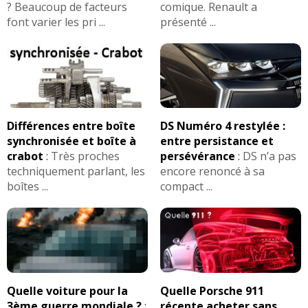
? Beaucoup de facteurs
comique. Renault a
font varier les pri ...
présenté ...
Différences entre boîte
DS Numéro 4 restylée :
synchronisée et boîte à
entre persistance et
crabot
:
Très proches
persévérance
:
DS n’a pas
techniquement parlant, les
encore renoncé à sa
boîtes ...
compact ...
Quelle voiture pour la
Quelle Porsche 911
3ème guerre mondiale ?
:
récente acheter sans