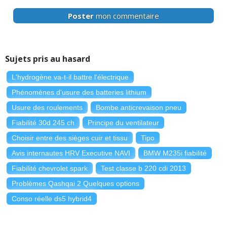
Poster
mon commentaire
Sujets pris au hasard
L'hydrogène va-t-il battre l'électrique
Phénomènes d'usure des batteries lithium
Usure des roulements
Bombe anticrevaison pneu
Fiabilité 30d 245 ch
Principe du ventilateur
Choisir entre des sièges cuir et tissu
Tipo
Avis internautes HRV Executive NAVI
BMW M235i fiabilité
Fiabilité chevrolet spark
Test classe b 220 cdi 2013
Problèmes Qashqai 2 Quelques options
Conso réelle ds5 hybrid4