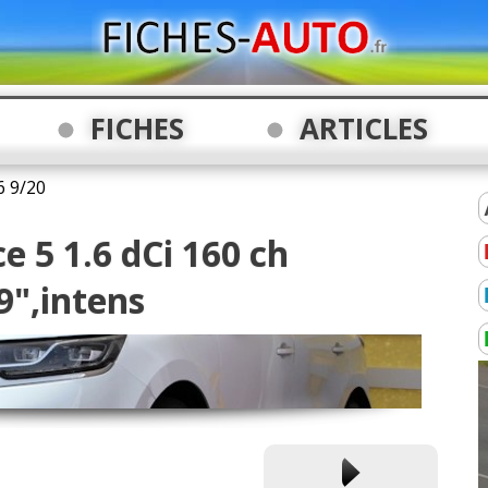
FICHES
ARTICLES
6
9
/
20
e 5 1.6 dCi 160 ch
9",intens