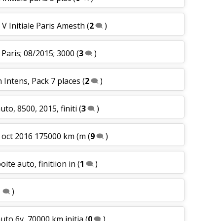
 V Initiale Paris Amesth
(
2
)
e Paris; 08/2015; 3000
(
3
)
n Intens, Pack 7 places
(
2
)
uto, 8500, 2015, finiti
(
3
)
le oct 2016 175000 km (m
(
9
)
oite auto, finitiion in
(
1
)
1
)
auto 6v, 70000 km initia
(
0
)