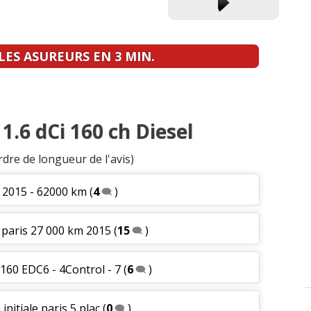
ES ASUREURS EN 3 MIN.
1.6 dCi 160 ch Diesel
rdre de longueur de l'avis)
le 2015 - 62000 km
(
4
)
le paris 27 000 km 2015
(
15
)
 160 EDC6 - 4Control - 7
(
6
)
 initiale paris 5 plac
(
0
)