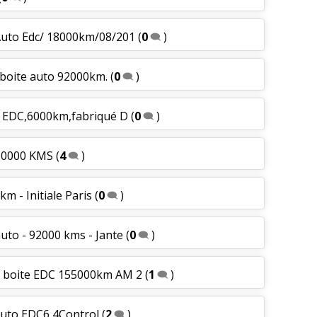
 Auto Edc/ 18000km/08/201
(
0
)
s boite auto 92000km.
(
0
)
ale EDC,6000km,fabriqué D
(
0
)
 50000 KMS
(
4
)
km - Initiale Paris
(
0
)
auto - 92000 kms - Jante
(
0
)
ce boite EDC 155000km AM 2
(
1
)
 auto EDC6 4Control
(
2
)