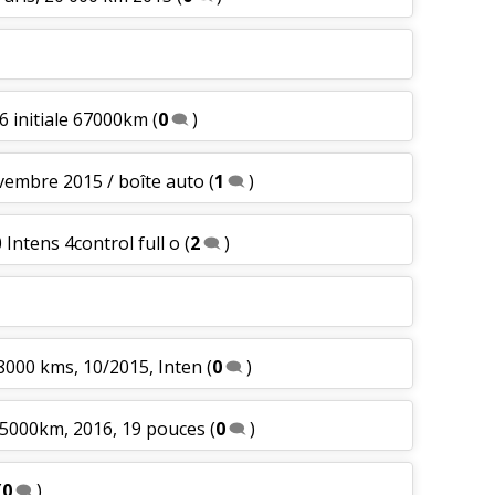
6 initiale 67000km
(
0
)
ovembre 2015 / boîte auto
(
1
)
 Intens 4control full o
(
2
)
28000 kms, 10/2015, Inten
(
0
)
155000km, 2016, 19 pouces
(
0
)
(
0
)