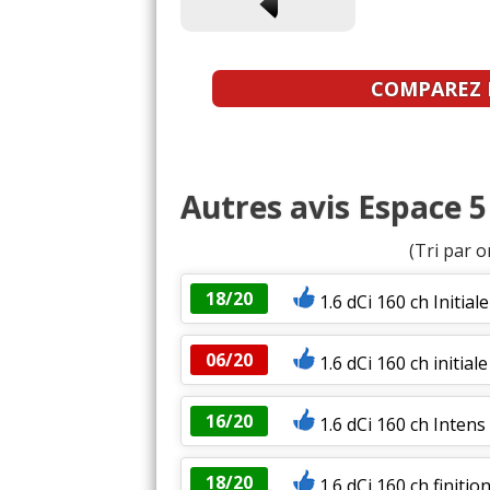
COMPAREZ L
Autres avis Espace 5 
(Tri par o
18/20
1.6 dCi 160 ch Initia
06/20
1.6 dCi 160 ch initia
16/20
1.6 dCi 160 ch Intens
18/20
1.6 dCi 160 ch finition