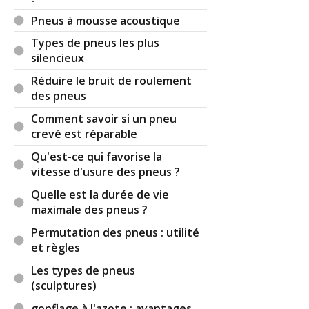
ce que l'hiver , il faut rajouter 0.3 bars? Merci .
Pneus à mousse acoustique
cordialement
Types de pneus les plus
silencieux
Réduire le bruit de roulement
Il y a
2
réaction(s) sur ce commentaire :
des pneus
Comment savoir si un pneu
Par
Divx
TOP CONTRIBUTEUR
(2021-02-13
crevé est réparable
19:41:03) : Plus la température est basse plus la
pression diminue.
Qu'est-ce qui favorise la
vitesse d'usure des pneus ?
Indice de charge constructeur + 0.2
Quelle est la durée de vie
maximale des pneus ?
Et avant de partir en vacances si le véhicule est
chargé en valises avec toutes la famille je mets
Permutation des pneus : utilité
0,2 ou 0,3.
et règles
Les types de pneus
Par
Admin
ADMINISTRATEUR DU SITE
(sculptures)
(2021-02-14 11:44:23) : Ce n'est pas de la
philosophie mais de la logique mathématique
gonflage à l'azote : avantages