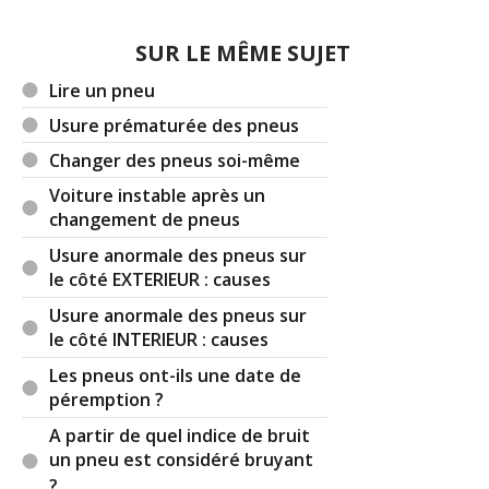
Cordialement
SUR LE MÊME SUJET
Par
(2025-05-06 16:56:56) : OK. Je vous remercie
Cordialement
Lire un pneu
Usure prématurée des pneus
Réagir à ce commentaire
Changer des pneus soi-même
(Votre post sera visible sous le commentaire)
Voiture instable après un
changement de pneus
Usure anormale des pneus sur
le côté EXTERIEUR : causes
Par
ploc4
(Date : 2021-02-13 17:50:18)
Usure anormale des pneus sur
Bonjour.
le côté INTERIEUR : causes
Quand la voiture est vide, dois je gonfler plus en
Les pneus ont-ils une date de
prévision de la charge du lendemain ou si les
péremption ?
préconisations voiture chargée ne sont valables
uniquement sur la voiture déjà chargée?
A partir de quel indice de bruit
Beaucoup de philosophes sur les forums mais
un pneu est considéré bruyant
personne ne semble connaitre la réponse. 2 /Est
?