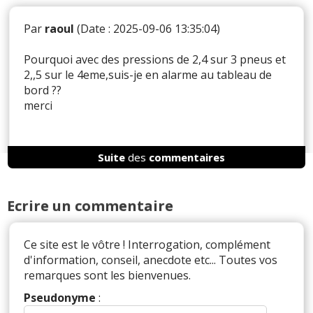
Par
raoul
(Date : 2025-09-06 13:35:04)
Pourquoi avec des pressions de 2,4 sur 3 pneus et
2,,5 sur le 4eme,suis-je en alarme au tableau de
bord ??
merci
Suite
des
commentaires
Il y a
2
réaction(s) sur ce commentaire :
Ecrire un commentaire
Par
Fab i trois
TOP CONTRIBUTEUR
(2025-
09-07 10:59:15) : Bonjour,
Ce site est le vôtre ! Interrogation, complément
Tout dépend quels critères de seuil technique ont
d'information, conseil, anecdote etc... Toutes vos
été rentrés dans le process de surveillance de la
remarques sont les bienvenues.
pression de vos pneus.
Pseudonyme
: