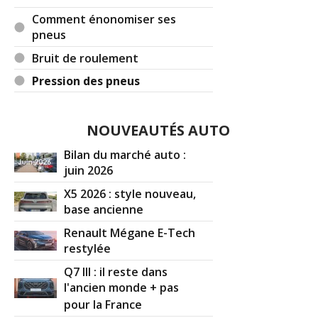
Comment énonomiser ses
(Votre post sera visible sous le commentaire)
pneus
Bruit de roulement
Pression des pneus
Par
Matt
(Date : 2020-12-26 14:19:53)
Bonjour,
NOUVEAUTÉS AUTO
J'ai gonflé les pneus avant de ma megane a 2,7
Bilan du marché auto :
bars. La norme constructeur est 2,6 bars en mode
juin 2026
eco. Es ce que je peux continuer à les gonfler à
cette pression de 2,7 bars. Merci d'avance.
X5 2026 : style nouveau,
base ancienne
Renault Mégane E-Tech
Il y a
2
réaction(s) sur ce commentaire :
restylée
Q7 III : il reste dans
l'ancien monde + pas
Par
Ray Kourgarou
TOP CONTRIBUTEUR
pour la France
(2020-12-26 23:08:49) : Je ne vois pas ce que ça