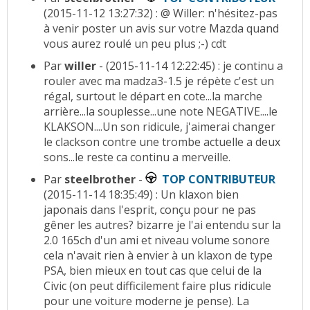
(2015-11-12 13:27:32) : @ Willer: n'hésitez-pas
à venir poster un avis sur votre Mazda quand
vous aurez roulé un peu plus ;-) cdt
Par
willer
- (2015-11-14 12:22:45) : je continu a
rouler avec ma madza3-1.5 je répète c'est un
régal, surtout le départ en cote...la marche
arrière...la souplesse...une note NEGATIVE....le
KLAKSON....Un son ridicule, j'aimerai changer
le clackson contre une trombe actuelle a deux
sons...le reste ca continu a merveille.
Par
steelbrother
-
TOP CONTRIBUTEUR
(2015-11-14 18:35:49) : Un klaxon bien
japonais dans l'esprit, conçu pour ne pas
gêner les autres? bizarre je l'ai entendu sur la
2.0 165ch d'un ami et niveau volume sonore
cela n'avait rien à envier à un klaxon de type
PSA, bien mieux en tout cas que celui de la
Civic (on peut difficilement faire plus ridicule
pour une voiture moderne je pense). La