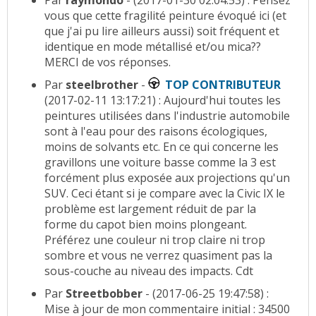
Par
raymondo
- (2017-01-30 02:04:53) : Pensez
vous que cette fragilité peinture évoqué ici (et
que j'ai pu lire ailleurs aussi) soit fréquent et
identique en mode métallisé et/ou mica??
MERCI de vos réponses.
Par
steelbrother
-
TOP CONTRIBUTEUR
(2017-02-11 13:17:21) : Aujourd'hui toutes les
peintures utilisées dans l'industrie automobile
sont à l'eau pour des raisons écologiques,
moins de solvants etc. En ce qui concerne les
gravillons une voiture basse comme la 3 est
forcément plus exposée aux projections qu'un
SUV. Ceci étant si je compare avec la Civic IX le
problème est largement réduit de par la
forme du capot bien moins plongeant.
Préférez une couleur ni trop claire ni trop
sombre et vous ne verrez quasiment pas la
sous-couche au niveau des impacts. Cdt
Par
Streetbobber
- (2017-06-25 19:47:58) :
Mise à jour de mon commentaire initial : 34500