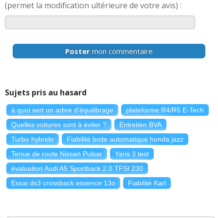
(permet la modification ultérieure de votre avis) :
Poster
mon commentaire
Sujets pris au hasard
à quoi sert un arbre d'équilibrage
plateforme
R4
/
R5
E
-
Tech
Quelles voitures sont à éviter ?
Entretien BVA
Turbo hybride
Fiabilité boite automatique honda jazz
Tenue de route Nissan Pulsar
Yaris 3 test
évaluation Audi A5 Sportback 2.0 TFSI 230
Essai ds3 crossback essence 13o
Fiabilité Karl