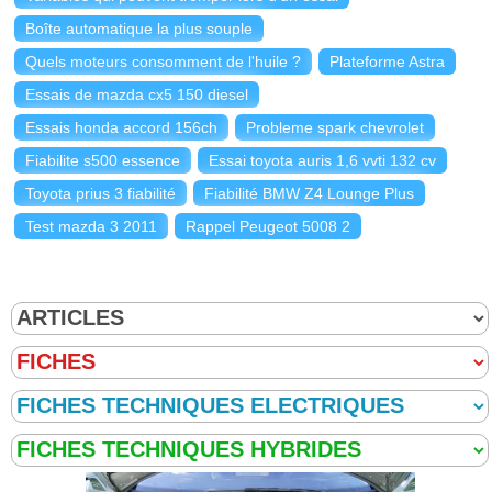
Boîte automatique la plus souple
Quels moteurs consomment de l'huile ?
Plateforme Astra
Essais de mazda cx5 150 diesel
Essais honda accord 156ch
Probleme spark chevrolet
Fiabilite s500 essence
Essai toyota auris 1,6 vvti 132 cv
Toyota prius 3 fiabilité
Fiabilité BMW Z4 Lounge Plus
Test mazda 3 2011
Rappel Peugeot 5008 2