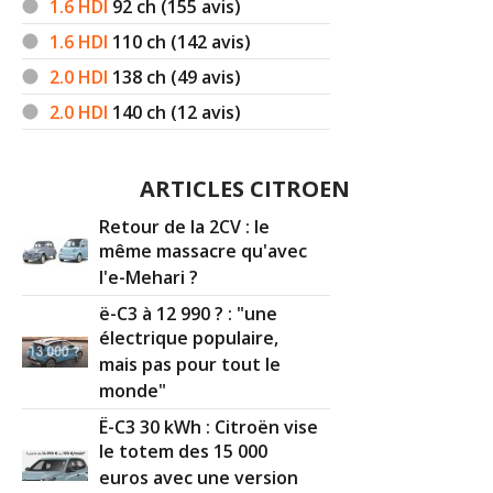
1.6 HDI
92
ch (155 avis)
1.6 HDI
110
ch (142 avis)
2.0 HDI
138
ch (49 avis)
2.0 HDI
140
ch (12 avis)
ARTICLES CITROEN
Retour de la 2CV : le
même massacre qu'avec
l'e-Mehari ?
ë-C3 à 12 990 ? : "une
électrique populaire,
mais pas pour tout le
monde"
Ë-C3 30 kWh : Citroën vise
le totem des 15 000
euros avec une version