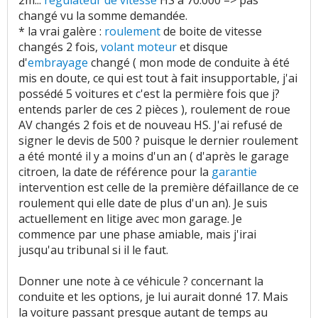
2m...
régulateur de vitesse
HS à 70.000 => pas
changé vu la somme demandée.
* la vrai galère :
roulement
de boite de vitesse
changés 2 fois,
volant moteur
et disque
d'
embrayage
changé ( mon mode de conduite à été
mis en doute, ce qui est tout à fait insupportable, j'ai
possédé 5 voitures et c'est la permière fois que j?
entends parler de ces 2 pièces ), roulement de roue
AV changés 2 fois et de nouveau HS. J'ai refusé de
signer le devis de 500 ? puisque le dernier roulement
a été monté il y a moins d'un an ( d'après le garage
citroen, la date de référence pour la
garantie
intervention est celle de la première défaillance de ce
roulement qui elle date de plus d'un an). Je suis
actuellement en litige avec mon garage. Je
commence par une phase amiable, mais j'irai
jusqu'au tribunal si il le faut.
Donner une note à ce véhicule ? concernant la
conduite et les options, je lui aurait donné 17. Mais
la voiture passant presque autant de temps au