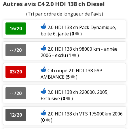
Autres avis C4 2.0 HDI 138 ch Diesel
(Tri par ordre de longueur de l'avis)
2.0 HDI 138 ch Pack Dynamique,
16/20
boite 6, jante
(
0
)
2.0 HDI 138 ch 98000 km - année
-- /20
2006 - exclu
(
1
)
C4 coupé 2.0 HDI 138 FAP
03/20
AMBIANCE
(
5
)
2.0 HDI 138 ch 220000, 2005,
-- /20
Exclusive
(
0
)
2.0 HDI 138 ch VTS 175000km 2006
12/20
(
0
)