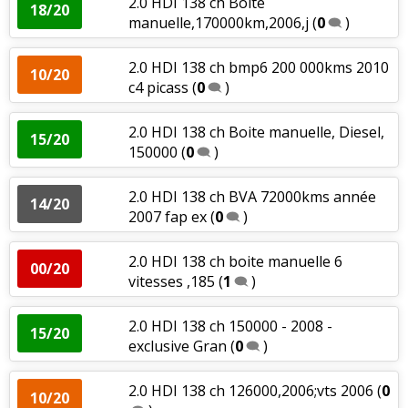
2.0 HDI 138 ch Boîte
18/20
manuelle,170000km,2006,j
(
0
)
2.0 HDI 138 ch bmp6 200 000kms 2010
10/20
c4 picass
(
0
)
2.0 HDI 138 ch Boite manuelle, Diesel,
15/20
150000
(
0
)
2.0 HDI 138 ch BVA 72000kms année
14/20
2007 fap ex
(
0
)
2.0 HDI 138 ch boite manuelle 6
00/20
vitesses ,185
(
1
)
2.0 HDI 138 ch 150000 - 2008 -
15/20
exclusive Gran
(
0
)
2.0 HDI 138 ch 126000,2006;vts 2006
(
0
10/20