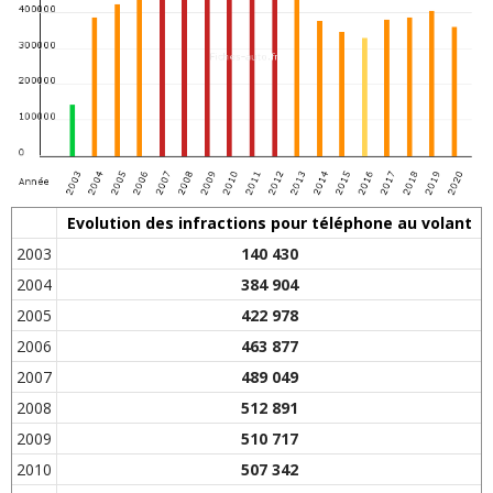
Evolution des infractions pour téléphone au volant
2003
140 430
2004
384 904
2005
422 978
2006
463 877
2007
489 049
2008
512 891
2009
510 717
2010
507 342