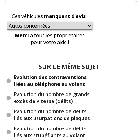
;-)
Ces véhicules
manquent d'avis
:
Réagir à ce commentaire
(Votre post sera visible sous le commentaire)
Merci
à tous les propriétaires
pour votre aide !
SUR LE MÊME SUJET
Evolution des contraventions
liées au téléphone au volant
Evolution du nombre de grands
excès de vitesse (délits)
Evolution du nombre de délits
liés aux usurpations de plaques
Evolution du nombre de délits
liés aux stupéfiants au volant