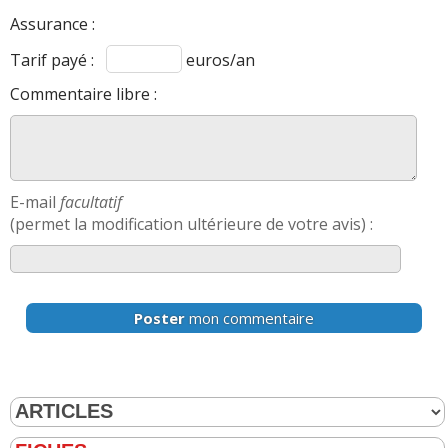
année 2013)
Assurance :
Tarif payé :
euros/an
problème signalé :
DERNIER
Commentaire libre :
Vanne EGR à 160000kms C'est tout
(2.0 HDI
Hybrid4 200 ch 160000 kms , année 2015)
Autres modeles ayant le même moteur :
DS5
-
508
-
E-mail
facultatif
FIABILITE
2.0 HDI Hybrid4
de cette motorisation
(permet la modification ultérieure de votre avis) :
>>
AVIS
2.0 HDI Hybrid4
Les
sur la déclinaison
>>
Poster
mon commentaire
Fiche détaillée
3008 2.0 HDI Hybrid4 200 ch >>