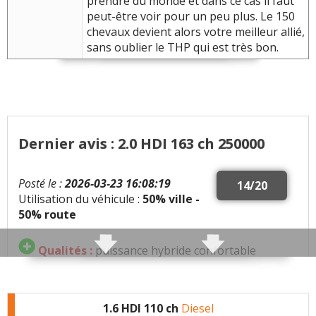
prendre du monde et dans ce cas il faut
peut-être voir pour un peu plus. Le 150
chevaux devient alors votre meilleur allié,
sans oublier le THP qui est très bon.
Dernier avis : 2.0 HDI 163 ch 250000
Posté le :
2026-03-23 16:08:19
14/20
Utilisation du véhicule :
50% ville -
50% route
Qualités :
puissance hybride confortable
familiale
Défauts :
FAP et vanne EGR qui s'encrassent vite
1.6 HDI 110 ch
Diesel