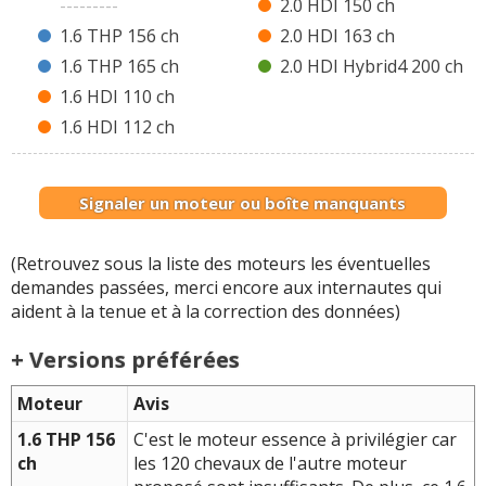
---------
2.0 HDI 150 ch
1.6 THP 156 ch
2.0 HDI 163 ch
1.6 THP 165 ch
2.0 HDI Hybrid4 200 ch
1.6 HDI 110 ch
1.6 HDI 112 ch
Signaler un moteur ou boîte manquants
(Retrouvez sous la liste des moteurs les éventuelles
demandes passées, merci encore aux internautes qui
aident à la tenue et à la correction des données)
+ Versions préférées
Moteur
Avis
1.6 THP 156
C'est le moteur essence à privilégier car
ch
les 120 chevaux de l'autre moteur