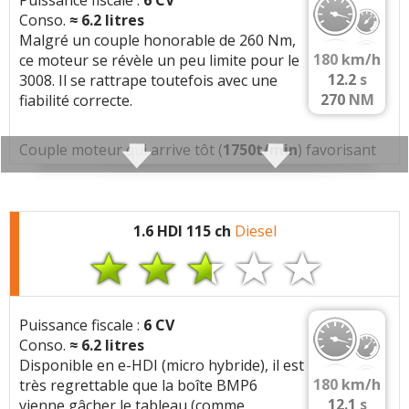
Couple moteur qui arrive tôt (
1700t/min
) favorisant
Conso.
≈
6.2
litres
une consommation réduite.
Malgré un couple honorable de 260 Nm,
180
km/h
ce moteur se révèle un peu limite pour le
Tous les autres
avis >>
Caractéristiques techniques
:
12.2
s
3008. Il se rattrape toutefois avec une
270
NM
fiabilité correcte.
Moteur :
4 cylindres
(1560 cc)
Couple moteur qui arrive tôt (
1750t/min
) favorisant
Moteur:
1.6 hdi 110 DV6
une consommation réduite.
Performances:
110 ch a 4000 tr/min, 240 Nm a
1700 tr/min
Caractéristiques techniques
:
1.6 HDI 115 ch
Diesel
Carburation:
Diesel
Moteur :
Cylindree:
1560 cm3
4 cylindres
(1560 cc)
Architecture:
4 cylindres, 2 soupapes/cyl, En
Moteur:
1.6 hdi 112 DV6
ligne
Puissance fiscale :
6 CV
Performances:
112 ch a 3500 tr/min, 270 Nm a
Injection:
Injection directe, 1600 bars,
Conso.
≈
6.2
litres
1700 tr/min
Injecteurs piezoelectriques, Rampe commune
Disponible en e-HDI (micro hybride), il est
(common rail)
Carburation:
Diesel
180
km/h
très regrettable que la boîte BMP6
Suralimentation:
1 turbo(s), Turbo a geometrie
12.1
s
vienne gâcher le tableau (comme
Cylindree:
1560 cm3