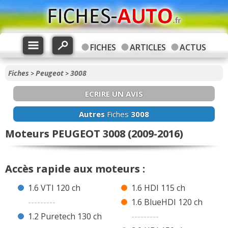
FICHES
ARTICLES
ACTUS
Fiches
Peugeot
3008
>
>
ECRIRE UN AVIS
Autres
Fiches
3008
Moteurs PEUGEOT 3008 (2009-2016)
Accès rapide aux moteurs :
1.6 VTI 120 ch
1.6 HDI 115 ch
---------
1.6 BlueHDI 120 ch
1.2 Puretech 130 ch
---------