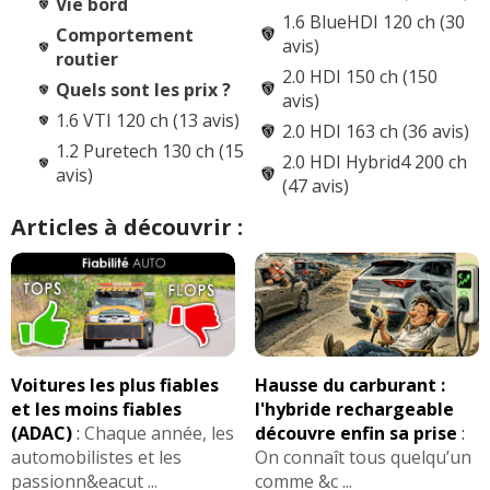
Vie bord
1.6 BlueHDI 120 ch (30
Comportement
avis)
routier
2.0 HDI 150 ch (150
Quels sont les prix ?
avis)
1.6 VTI 120 ch (13 avis)
2.0 HDI 163 ch (36 avis)
1.2 Puretech 130 ch (15
2.0 HDI Hybrid4 200 ch
avis)
(47 avis)
Articles à découvrir :
Voitures les plus fiables
Hausse du carburant :
et les moins fiables
l'hybride rechargeable
(ADAC)
:
Chaque année, les
découvre enfin sa prise
:
automobilistes et les
On connaît tous quelqu’un
passionn&eacut ...
comme &c ...