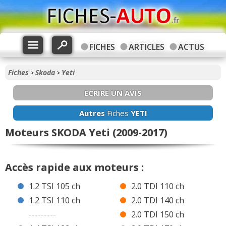
FICHES
ARTICLES
ACTUS
Fiches
Skoda
Yeti
>
>
ECRIRE UN AVIS
Autres
Fiches
YETI
Moteurs SKODA Yeti (2009-2017)
Accès rapide aux moteurs :
1.2 TSI 105 ch
2.0 TDI 110 ch
1.2 TSI 110 ch
2.0 TDI 140 ch
---------
2.0 TDI 150 ch