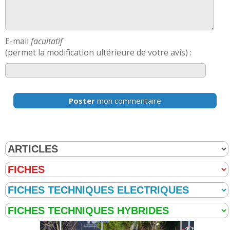
Exemples de concurrentes :
,
Touran 1.4 TSI 170 ch
3008
,
,
1.6 THP 156 ch
Classe B 200 156 ch
C-Max 1.5 Ecoboost
.
150 ch
E-mail
facultatif
(permet la modification ultérieure de votre avis) :
FIABILITE
1.8 TSI
de cette motorisation
>>
AVIS
1.8 TSI
Les
sur la déclinaison
>>
Poster
mon commentaire