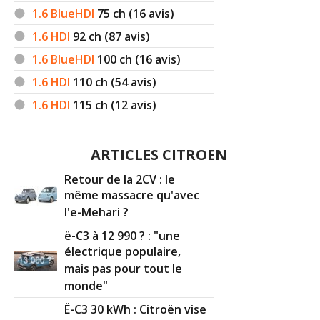
1.6 BlueHDI
75
ch (16 avis)
1.6 HDI
92
ch (87 avis)
1.6 BlueHDI
100
ch (16 avis)
1.6 HDI
110
ch (54 avis)
1.6 HDI
115
ch (12 avis)
ARTICLES CITROEN
Retour de la 2CV : le
même massacre qu'avec
l'e-Mehari ?
ë-C3 à 12 990 ? : "une
électrique populaire,
mais pas pour tout le
monde"
Ë-C3 30 kWh : Citroën vise