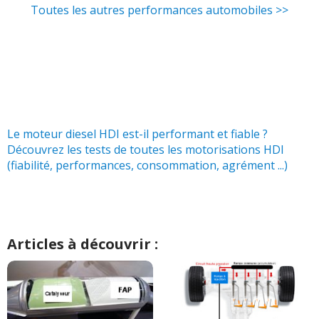
Toutes les autres performances automobiles >>
1.6 HDI 110 ch 159000
(
0
)
12/20
berlingo 1.6 hdi 110 Pack alu
(
3
)
10/20
1.6 HDI 110 ch 150.000
(
0
)
18/20
Le moteur diesel HDI est-il performant et fiable ?
Découvrez les tests de toutes les motorisations HDI
(fiabilité, performances, consommation, agrément ...)
1.6 HDI 110 ch 98000km. 2011. XTR
(
0
14/20
)
1.6 HDI 110 ch 15600 2009 multispace
12/20
(
0
)
Articles à découvrir :
1.6 HDI 110 ch 14700
(
0
)
11/20