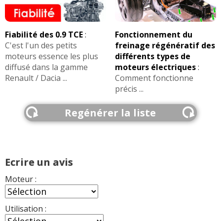
1.6 HDI 110 ch
(
0
)
-- /20
Fiabilité des 0.9 TCE
:
Fonctionnement du
C'est l'un des petits
freinage régénératif des
moteurs essence les plus
différents types de
1.6 HDI 110 ch
(
0
)
-- /20
diffusé dans la gamme
moteurs électriques
:
Renault / Dacia ...
Comment fonctionne
précis ...
Regénérer la liste
Ecrire un avis
Moteur :
Utilisation :