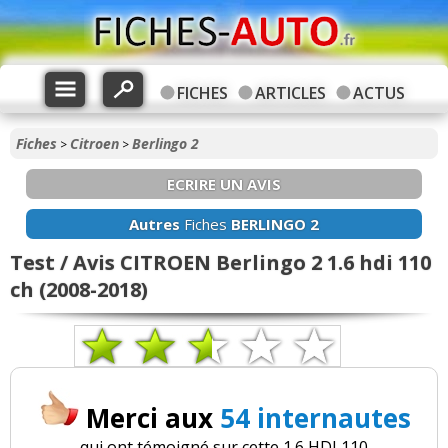
FICHES
ARTICLES
ACTUS
Fiches
Citroen
Berlingo 2
>
>
ECRIRE UN AVIS
Autres
Fiches
BERLINGO 2
Test / Avis CITROEN Berlingo 2 1.6 hdi 110
ch (2008-2018)
Merci aux
54 internautes
qui ont témoigné sur cette 1.6 HDI 110