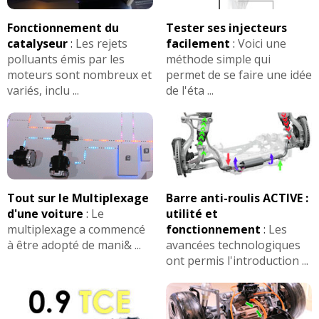
1.6 HDI 110 ch 139000
(
0
)
18/20
Fonctionnement du
Tester ses injecteurs
catalyseur
:
Les rejets
facilement
:
Voici une
1.6 HDI 110 ch
(
0
)
polluants émis par les
méthode simple qui
13/20
moteurs sont nombreux et
permet de se faire une idée
variés, inclu ...
de l'éta ...
1.6 HDI 110 ch 82000 2009 pack
12/20
multispace
(
0
)
1.6 HDI 110 ch
(
0
)
10/20
Tout sur le Multiplexage
Barre anti-roulis ACTIVE :
1.6 HDI 110 ch J AI UN T7MOIN QUI
-- /20
d'une voiture
:
Le
utilité et
ALUME CHAQ
(
1
)
multiplexage a commencé
fonctionnement
:
Les
à être adopté de mani& ...
avancées technologiques
1.6 HDI 110 ch 35000 2010 2010
(
0
)
06/20
ont permis l'introduction ...
1.6 HDI 110 ch 97000km 2009 xtr
(
0
)
-- /20