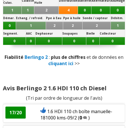
Culasse
Distribution
Batterie
Alternateur
Allumage
Culas.
Huile
Vieillissement des plastiques
:
1
aime
3
1
1
2
4
0
0
0
n'aiment pas
Démar.
Echang. / refroid.
Ppe à Eau
Ppe à huile
Sonde / capteur
Débitm.
0
1
2
2
2
1
Sensibilité plastique
:
2
n'aiment pas
Segment.
AAC
Dephaseur
Soupapes
Bielle
Collecteur
Luminosité
:
4
aiment
0
0
0
0
0
0
Qualité son/autoradio
:
4
aiment
Fiabilité
Berlingo 2
:
plus de chiffres
et de données en
cliquant ici
>>
Modularité
:
6
aiment
Habitabilité
:
17
aiment
Avis Berlingo 2 1.6 HDI 110 ch Diesel
Position de conduite
:
1
aime
(Tri par ordre de longueur de l'avis)
Hauteur de toit
:
1
aime
1.6 HDI 110 ch boîte manuelle-
17/20
181000 kms-09/2
(
0
)
Usure des sièges
:
1
aime