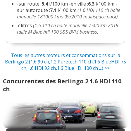
1.6 HDI 110 ch 2009, 201.000 KMS,
-sur route :
5.4
l/100 km -en ville :
6.3
l/100 km -
16/20
boite 5, mu
(
0
)
sur autoroute :
7.1
l/100 km
(1.6 HDI 110 ch boîte
manuelle-181000 kms-09/2010-multispace pack)
1.6 HDI 110 ch
7
litres
(1.6 110 ch boite manuelle 7500 km 2019
18/20
123000kms.2008.multispace.fap.
(
0
)
taille M Blue hdi 100 S&S BVM business)
1.6 HDI 110 ch 170000, 2009, Xtr/Sept
12/20
2009
(
0
)
Tous les autres moteurs et consommations sur la
Berlingo 2 (1.6 90 ch,1.2 Puretech 110 ch,1.6 BlueHDI 75
1.6 HDI 110 ch 90 000 km, année 2011,
14/20
ch,1.6 HDI 92 ch,1.6 BlueHDI 100 ch ...) >>
XTR
(
0
)
Concurrentes des Berlingo 2 1.6 HDI 110
1.6 HDI 110 ch 80000
(
0
)
ch
02/20
berlingo II 1.6 HDi XTR 110 FAP
(
0
)
17/20
1.6 HDI 110 ch XTR, 126000km
(
0
)
14/20