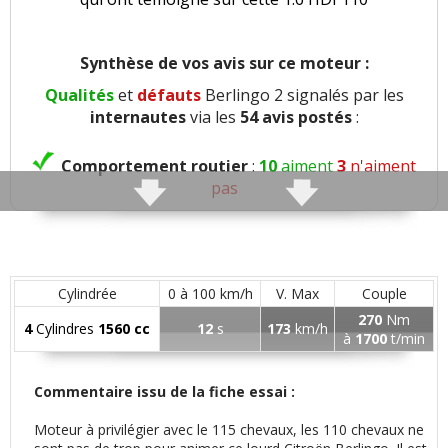
Synthèse de vos avis sur ce moteur :
Qualités
et
défauts
Berlingo 2 signalés par les
internautes
via les
54 avis postés
:
Comportement routier
:
10
aiment
3
n'aiment
pas
Roulis
:
1
n'aime pas
Consistance direction
:
1
aime
1
n'aime pas
Cylindrée
0 à 100 km/h
V. Max
Couple
270
Nm
4
Cylindres
1560 cc
12
s
173
km/h
Freinage
:
3
aiment
2
n'aiment pas
à
1700
t/min
Rayon de braquage
:
1
aime
Commentaire issu de la fiche essai :
Moteur à privilégier avec le 115 chevaux, les 110 chevaux ne
Agrément
:
6
aiment
4
n'aiment pas