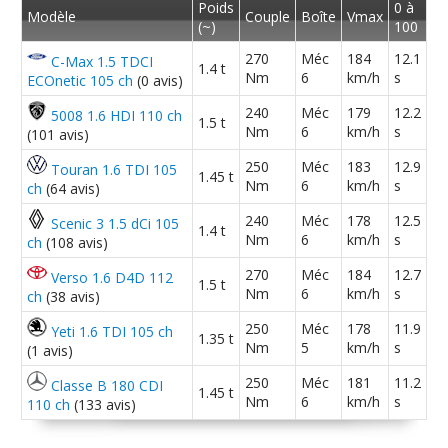
Poids
0 à
Modèle
Couple
Boîte
Vmax
(~)
100
1.6 110 ch boite manuelle 7500 km
270
Méc
184
12.1
C-Max 1.5 TDCI
10/20
1.4 t
2019 taille
(
1
)
Nm
6
km/h
s
ECOnetic 105 ch
(0 avis)
240
Méc
179
12.2
5008 1.6 HDI 110 ch
1.5 t
1.6 HDI 110 ch 95000 2009 XTR
(
0
)
Nm
6
km/h
s
15/20
(101 avis)
250
Méc
183
12.9
Touran 1.6 TDI 105
1.45 t
Nm
6
km/h
s
ch
(64 avis)
1.6 hdi 110 2009
(
0
)
-- /20
240
Méc
178
12.5
Scenic 3 1.5 dCi 105
1.4 t
Nm
6
km/h
s
ch
(108 avis)
1.6 HDI 110 ch Année 2009, finition
13/20
270
Méc
184
12.7
Verso 1.6 D4D 112
1.5 t
XTR 10000
(
0
)
Nm
6
km/h
s
ch
(38 avis)
250
Méc
178
11.9
Yeti 1.6 TDI 105 ch
1.6 HDI 110 ch 75000kms 10/2010
(
0
1.35 t
14/20
Nm
5
km/h
s
(1 avis)
)
250
Méc
181
11.2
Classe B 180 CDI
1.45 t
Nm
6
km/h
s
110 ch
(133 avis)
1.6 HDI 110 ch
(
0
)
15/20