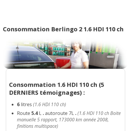
1.6 HDI 110 ch 60500km, 2009,
(
0
)
13/20
Consommation Berlingo 2 1.6 HDI 110 ch
1.6 HDI 110 ch 59900 kilomètres 2011
17/20
xtr
(
0
)
1.6 HDI 110 ch
(
0
)
14/20
1.6 HDI 110 ch 59900 kilomètres 2011
17/20
xtr
(
0
)
Consommation 1.6 HDI 110 ch (
5
DERNIERS
témoignages) :
1.6 HDI 110 ch an 2009, boite manuelle
17/20
(
1
)
6
litres
(1.6 HDI 110 ch)
Route
5.4
L
.
autoroute 7L
.
(1.6 HDI 110 ch Boite
1.6 HDI 110 ch 37 000 km , année 2010
15/20
manuelle 5 rapport, 173000 km année 2008,
(
0
)
finitions multispace)