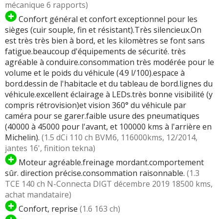
mécanique 6 rapports)
Confort général et confort exceptionnel pour les
sièges (cuir souple, fin et résistant).Très silencieux.On
est très très bien à bord, et les kilomètres se font sans
fatigue.beaucoup d'équipements de sécurité. très
agréable à conduire.consommation très modérée pour le
volume et le poids du véhicule (4.9 l/100).espace à
bord.dessin de l'habitacle et du tableau de bord.lignes du
véhicule.excellent éclairage à LEDs.très bonne visibilité (y
compris rétrovision)et vision 360° du véhicule par
caméra pour se garer.faible usure des pneumatiques
(40000 à 45000 pour l'avant, et 100000 kms à l'arrière en
Michelin).
(1.5 dCi 110 ch BVM6, 116000kms, 12/2014,
jantes 16', finition tekna)
Moteur agréable.freinage mordant.comportement
sûr. direction précise.consommation raisonnable.
(1.3
TCE 140 ch N-Connecta DIGT décembre 2019 18500 kms,
achat mandataire)
Confort, reprise
(1.6 163 ch)