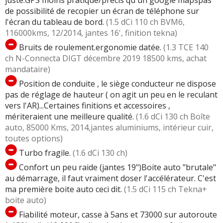
juste.GPS moins pratique/précis qu'un google mapspas
de possibilité de recopier un écran de téléphone sur
l'écran du tableau de bord.
(1.5 dCi 110 ch BVM6,
116000kms, 12/2014, jantes 16', finition tekna)
Bruits de roulement.ergonomie datée.
(1.3 TCE 140
ch N-Connecta DIGT décembre 2019 18500 kms, achat
mandataire)
Position de conduite , le siège conducteur ne dispose
pas de réglage de hauteur ( on agit un peu en le reculant
vers l'AR)...Certaines finitions et accessoires ,
mériteraient une meilleure qualité.
(1.6 dCi 130 ch Boîte
auto, 85000 Kms, 2014,jantes aluminiums, intérieur cuir,
toutes options)
Turbo fragile.
(1.6 dCi 130 ch)
Confort un peu raide (jantes 19")Boite auto "brutale"
au démarrage, il faut vraiment doser l'accélérateur. C'est
ma première boite auto ceci dit.
(1.5 dCi 115 ch Tekna+
boite auto)
Fiabilité moteur, casse à 5ans et 73000 sur autoroute