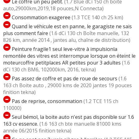
Le coffre un peu petit.
(1.7 Blue dCi 150 ch boite
auto,29000km,2019,18 pouces,N Connecta)
Consommation exageree
(1.3 TCE 140 ch 25 km)
Quand le véhicule est en panne, le garagiste ne sais
plus comment faire
(1.6 dCi 130 ch Boîte manuelle, 132
826 km, année 2014 , jantes alu, chaîne de distribution)
Peinture fragile1 seul leve-vitre à impulsionla
remontée des vitres est interrompue lorsque on éteint le
moteurcoffre petitplaces AR petites pour 3 adultes
(1.6
dCi 130 ch BM6, 102000km, 2016, tekna)
Pas assez de coffre et pas de roue de secours
(1.6
163 ch Boite auto , 29000 kms de 2020 jantes 19 pouces
finition tekna)
Pas de reprise, consommation
(1.2 TCE 115 ch
110000)
Seul bémol, la boite auto n'est pas disponible sur 1.6
163 cv essence.
(1.6 163 ch bte manuelle 81000 kms
année 06/2015 finition tekna)