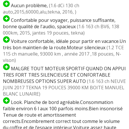
Aucun problème,
(1.6 dCi 130 ch
auto,2015,60000,alu,tekna, 2016, )
Confortable pour voyager, puissance suffisante,
bonne qualité de l'audio, spacieux
(1.6 163 ch BV6, 138
000km, 2015, jantes 19 pouces, tekna)
Voiture confortable, idéale pour partir en vacance.Un
très bon maintien de la route.Moteur silencieux
(1.2 TCE
115 ch manuelle, 93000 km , année 2017 ,18 pouces, N-
vison)
MALGRE TOUT MOTEUR SPORTIF QUAND ON APPUI
TRES FORT TRES SILENCIEUSE ET CONFORTABLE
NOMBREUSES OPTIONS SUPER AUTO
(1.6 163 ch NEUVE
JUIN 2017 TEKNA 19 POUCES 39000 KM BOITE MANUEL
BLANC LUNAIRE)
Look. Planche de bord agréable.Consommation
faible environ 6 l aux 100 parfois moins.Bien insonorisé
Tenue de route et amortissement
corrects.Encombrement correct tout comme le volume
du coffre et de l’espace intérieur.Voiture assez haute