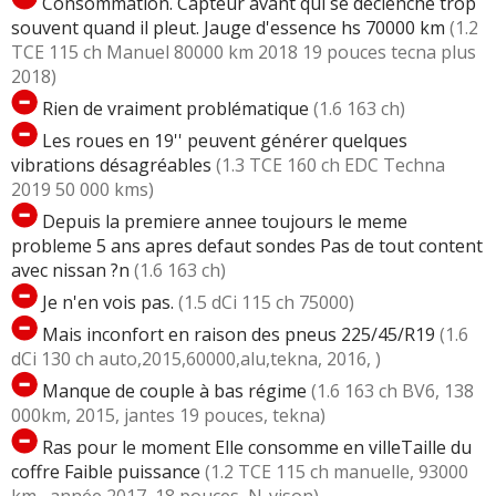
Consommation. Capteur avant qui se declenche trop
souvent quand il pleut. Jauge d'essence hs 70000 km
(1.2
TCE 115 ch Manuel 80000 km 2018 19 pouces tecna plus
2018)
Rien de vraiment problématique
(1.6 163 ch)
Les roues en 19'' peuvent générer quelques
vibrations désagréables
(1.3 TCE 160 ch EDC Techna
2019 50 000 kms)
Depuis la premiere annee toujours le meme
probleme 5 ans apres defaut sondes Pas de tout content
avec nissan ?n
(1.6 163 ch)
Je n'en vois pas.
(1.5 dCi 115 ch 75000)
Mais inconfort en raison des pneus 225/45/R19
(1.6
dCi 130 ch auto,2015,60000,alu,tekna, 2016, )
Manque de couple à bas régime
(1.6 163 ch BV6, 138
000km, 2015, jantes 19 pouces, tekna)
Ras pour le moment Elle consomme en villeTaille du
coffre Faible puissance
(1.2 TCE 115 ch manuelle, 93000