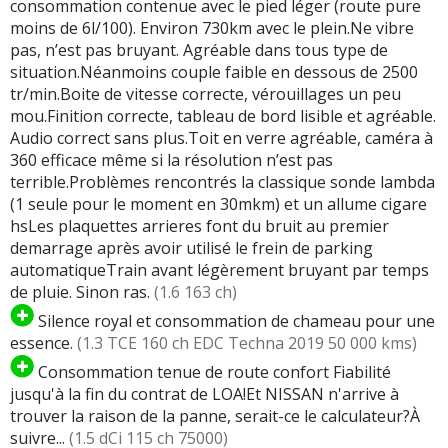
consommation contenue avec le pied léger (route pure
moins de 6l/100). Environ 730km avec le plein.Ne vibre
pas, n’est pas bruyant. Agréable dans tous type de
situation.Néanmoins couple faible en dessous de 2500
tr/min.Boite de vitesse correcte, vérouillages un peu
mou.Finition correcte, tableau de bord lisible et agréable.
Audio correct sans plus.Toit en verre agréable, caméra à
360 efficace même si la résolution n’est pas
terrible.Problèmes rencontrés la classique sonde lambda
(1 seule pour le moment en 30mkm) et un allume cigare
hsLes plaquettes arrieres font du bruit au premier
demarrage après avoir utilisé le frein de parking
automatiqueTrain avant légèrement bruyant par temps
de pluie. Sinon ras.
(1.6 163 ch)
Silence royal et consommation de chameau pour une
essence.
(1.3 TCE 160 ch EDC Techna 2019 50 000 kms)
Consommation tenue de route confort Fiabilité
jusqu'à la fin du contrat de LOA!Et NISSAN n'arrive à
trouver la raison de la panne, serait-ce le calculateur?À
suivre...
(1.5 dCi 115 ch 75000)