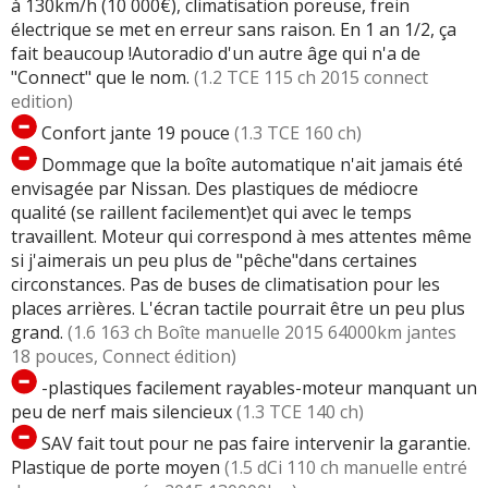
à 130km/h (10 000€), climatisation poreuse, frein
électrique se met en erreur sans raison. En 1 an 1/2, ça
fait beaucoup !Autoradio d'un autre âge qui n'a de
"Connect" que le nom.
(1.2 TCE 115 ch 2015 connect
edition)
Confort jante 19 pouce
(1.3 TCE 160 ch)
Dommage que la boîte automatique n'ait jamais été
envisagée par Nissan. Des plastiques de médiocre
qualité (se raillent facilement)et qui avec le temps
travaillent. Moteur qui correspond à mes attentes même
si j'aimerais un peu plus de "pêche"dans certaines
circonstances. Pas de buses de climatisation pour les
places arrières. L'écran tactile pourrait être un peu plus
grand.
(1.6 163 ch Boîte manuelle 2015 64000km jantes
18 pouces, Connect édition)
-plastiques facilement rayables-moteur manquant un
peu de nerf mais silencieux
(1.3 TCE 140 ch)
SAV fait tout pour ne pas faire intervenir la garantie.
Plastique de porte moyen
(1.5 dCi 110 ch manuelle entré