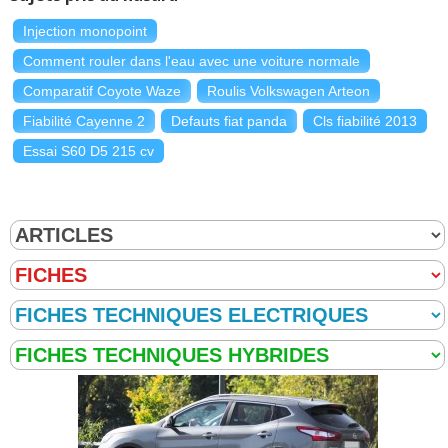
Injection monopoint
Comment rouler dans l'eau avec une voiture normale
Comparatif Coyote Waze
Roulis Volkswagen Arteon
Fiabilité Cayenne 2
Defauts fiat panda
Cls fiabilité 2013
Essai S60 D5 215 cv