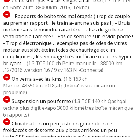
Ce ne sont pas 3 vrais sièges à l'arrière
(1.2 TCE 115
ch Boite auto, 88000km, 2015, Tekna)
- Rapports de boite très mal étagés ( trop de couple
au premier rapport... le train avant ne suis pas ! ) - Bruis
moteur sans le moindre caractère ... - Pas de grille de
ventilation à l arrière ! - Pas de serrure sur le vide poche !
- Trop d électronique ... exemples pas de cdes de vitres
moteur aussitôt éteint ! cdes de chauffage et clim
compliquées ,désembuage très inefficace ou alors hyper
bruyant ...
(1.3 TCE 160 ch Boite manuelle , 88000 km
,12/2016 ,version 1.6 / 9 cv.163 N -Connecta)
On verra avec les kms.
(1.6 163 ch
Manuel,48550km,2018,afp,tekna'tissu cuir.aucun
problème)
Suspension un peu ferme
(1.3 TCE 140 ch Qashqai
teckna plus digit evapo 3000 kilomètres boîte mécanique
6 rapports)
Climatisation un peu juste en génération de
froid.accès et descente aux places arrières un peu