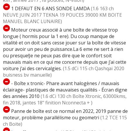
km , année 2017 ,18 pouces, N-vison)
1 DEFAUT EN 6 ANS SONDE LAMDA
(1.6 163 ch
NEUVE JUIN 2017 TEKNA 19 POUCES 39000 KM BOITE
MANUEL BLANC LUNAIRE)
Moteur creux associé à une boîte de vitesse trop
longue ( hormis pour la 1 ere). Du coup manque de
vitalité et on doit sans cesse jouer sur la boîte de vitesse
pour avoir un peu de puissance.La 6 eme ne sert à rien
ou presque!Je ne peux pas dire que le confort soit
mauvais mais en ce qui me concerne depuis que j’ai cette
voiture j’ai des cervicalgies.
(1.5 dCi 115 ch Qashqai 2020
buisness bv manuelle)
- Boîte x tronic- Phare avant halogènes / mauvais
éclairage- plastiques de mauvaises qualités - Écran digne
des années 2010
(1.6 dCi 130 ch Boîte Xtronic, 63000kms,
fin 2018, jantes 18" finition Nconnecta + )
Panne de boîte est ce normal en 2022, 2019 panne de
moteur, problème parallélisme ou geometri
(1.2 TCE 115
ch Boite)