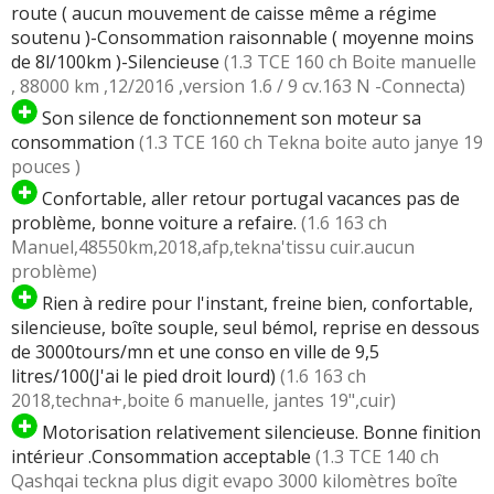
route ( aucun mouvement de caisse même a régime
soutenu )-Consommation raisonnable ( moyenne moins
de 8l/100km )-Silencieuse
(1.3 TCE 160 ch Boite manuelle
, 88000 km ,12/2016 ,version 1.6 / 9 cv.163 N -Connecta)
Son silence de fonctionnement son moteur sa
consommation
(1.3 TCE 160 ch Tekna boite auto janye 19
pouces )
Confortable, aller retour portugal vacances pas de
problème, bonne voiture a refaire.
(1.6 163 ch
Manuel,48550km,2018,afp,tekna'tissu cuir.aucun
problème)
Rien à redire pour l'instant, freine bien, confortable,
silencieuse, boîte souple, seul bémol, reprise en dessous
de 3000tours/mn et une conso en ville de 9,5
litres/100(J'ai le pied droit lourd)
(1.6 163 ch
2018,techna+,boite 6 manuelle, jantes 19",cuir)
Motorisation relativement silencieuse. Bonne finition
intérieur .Consommation acceptable
(1.3 TCE 140 ch
Qashqai teckna plus digit evapo 3000 kilomètres boîte