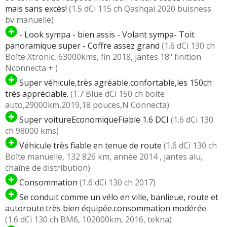
mais sans excès!
(1.5 dCi 115 ch Qashqai 2020 buisness
bv manuelle)
- Look sympa - bien assis - Volant sympa- Toit
panoramique super - Coffre assez grand
(1.6 dCi 130 ch
Boîte Xtronic, 63000kms, fin 2018, jantes 18" finition
Nconnecta + )
Super véhicule,très agréable,confortable,les 150ch
trés appréciable.
(1.7 Blue dCi 150 ch boite
auto,29000km,2019,18 pouces,N Connecta)
Super voitureEconomiqueFiable 1.6 DCI
(1.6 dCi 130
ch 98000 kms)
Véhicule très fiable en tenue de route
(1.6 dCi 130 ch
Boîte manuelle, 132 826 km, année 2014 , jantes alu,
chaîne de distribution)
Consommation
(1.6 dCi 130 ch 2017)
Se conduit comme un vélo en ville, banlieue, route et
autoroute.très bien équipée.consommation modérée.
(1.6 dCi 130 ch BM6, 102000km, 2016, tekna)