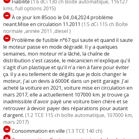
Fiabilité
(1.6 dCi 130 ch Boite automatique, 116127
kms, full options 2015)
À ce jour km 85ooo le 04 ,04,2024 problème
neant.Mise en circulation 11.2011
(1.5 dCi 115 ch Boîte
normale ,année 2011 ,diesel )
Problème de fusible n°67 qui saute et quand il saute
le moteur passe en mode dégradé. Il y a quelques
semaines, mon moteur m'a lâché, la chaîne de
distribution s'est cassée, le mécanicien m'explique qu'il
s'agit d'un plastique et qu'il n'a rien à faire pour éviter
ça. il y a eu tellement de dégâts que je dois changer le
moteur, j'ai un devis à 6000€ dans un petit garage. J'ai
acheté la voiture en 2021, voiture mise en circulation en
mars 2017, elle a actuellement 107000 km. je trouve ça
inadmissible d'avoir payé une voiture bien chère et se
retrouver à devoir payer des réparations pour autant
d'argent.
(1.2 TCE 115 ch boîte automatique, 107000 km,
mars 2017)
Consommation en ville
(1.3 TCE 140 ch)