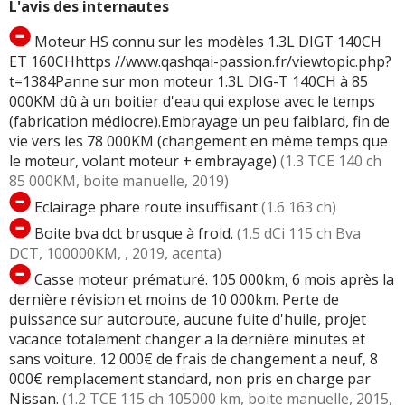
L'avis des internautes
Moteur HS connu sur les modèles 1.3L DIGT 140CH
ET 160CHhttps //www.qashqai-passion.fr/viewtopic.php?
t=1384Panne sur mon moteur 1.3L DIG-T 140CH à 85
000KM dû à un boitier d'eau qui explose avec le temps
(fabrication médiocre).Embrayage un peu faiblard, fin de
vie vers les 78 000KM (changement en même temps que
le moteur, volant moteur + embrayage)
(1.3 TCE 140 ch
85 000KM, boite manuelle, 2019)
Eclairage phare route insuffisant
(1.6 163 ch)
Boite bva dct brusque à froid.
(1.5 dCi 115 ch Bva
DCT, 100000KM, , 2019, acenta)
Casse moteur prématuré. 105 000km, 6 mois après la
dernière révision et moins de 10 000km. Perte de
puissance sur autoroute, aucune fuite d'huile, projet
vacance totalement changer a la dernière minutes et
sans voiture. 12 000€ de frais de changement a neuf, 8
000€ remplacement standard, non pris en charge par
Nissan.
(1.2 TCE 115 ch 105000 km, boite manuelle, 2015,