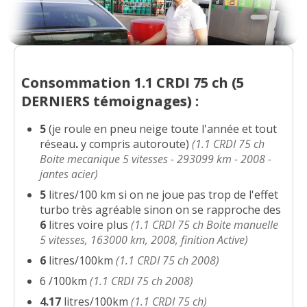
Consommation 1.1 CRDI 75 ch (
5
DERNIERS
témoignages) :
5
(je roule en pneu neige toute l'année et tout
réseau
.
y compris autoroute)
(1.1 CRDI 75 ch
Boite mecanique 5 vitesses - 293099 km - 2008 -
jantes acier)
5
litres/100 km si on ne joue pas trop de l'effet
turbo très agréable sinon on se rapproche des
6
litres voire plus
(1.1 CRDI 75 ch Boite manuelle
5 vitesses, 163000 km, 2008, finition Active)
6
litres/100km
(1.1 CRDI 75 ch 2008)
6 /100km
(1.1 CRDI 75 ch 2008)
4.17
litres/100km
(1.1 CRDI 75 ch)