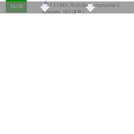
1.1 CRDI 75 ch Boite manuelle 5
15/20
vitesses, 163
(
2
)
1.1 CRDI 75 ch 101000 kms, février
16/20
2008
(
0
)
1.1 CRDI 75 ch 70000km, 2009, 1er
18/20
modèle
(
0
)
1.1 CRDI 75 ch 2008
(
0
)
15/20
1.1 CRDI 75 ch
(
0
)
19/20
1.1 CRDI 75 ch 140 000 kms 2010 entré
17/20
de gamm
(
0
)
1.1 CRDI 75 ch 2008
(
0
)