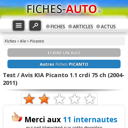
FICHES
ARTICLES
ACTUS
Fiches
Kia
Picanto
>
>
ECRIRE UN AVIS
Autres
Fiches
PICANTO
Test / Avis KIA Picanto 1.1 crdi 75 ch (2004-
2011)
Merci aux
11 internautes
qui ont témoigné sur cette dernière