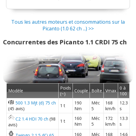
Tous les autres moteurs et consommations sur la
Picanto (1.0 62 ch ...) >>
Concurrentes des Picanto 1.1 CRDI 75 ch
Poids
0 à
Modèle
Couple
Boîte
Vmax
(~)
100
500 1.3 Mjt (d) 75 ch
190
Méc
168
12.3
1 t
(45 avis)
Nm
5
km/h
s
160
Méc
172
13.3
C2 1.4 HDI 70 ch
(98
1 t
Nm
5
km/h
s
avis)
160
Méc
168
14.6
Twingo 2 1.5 dCi 65