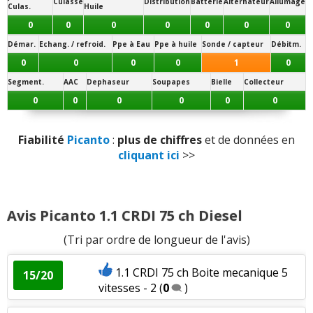
Culasse
Distribution
Batterie
Alternateur
Allumage
Culas.
Huile
Puissance moteur et relances
:
1
aime
0
0
0
0
0
0
0
Démar.
Echang. / refroid.
Ppe à Eau
Ppe à huile
Sonde / capteur
Débitm.
Consommation
:
3
aiment
1
n'aime pas
0
0
0
0
1
0
Segment.
AAC
Dephaseur
Soupapes
Bielle
Collecteur
Rapport qualité/prix
:
1
aime
0
0
0
0
0
0
Eclairage
:
1
aime
Fiabilité
Picanto
:
plus de chiffres
et de données en
cliquant ici
>>
Fiabilité
:
3
aiment
Service après vente
:
1
aime
Avis Picanto 1.1 CRDI 75 ch Diesel
Entretien (coût)
:
1
aime
(Tri par ordre de longueur de l'avis)
1.1 CRDI 75 ch Boite mecanique 5
15/20
vitesses - 2
(
0
)