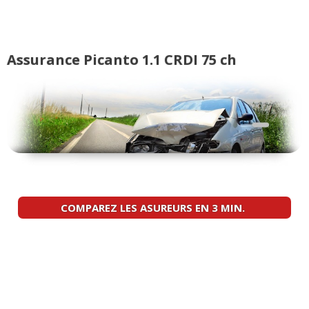
12/20
1.1 CRDI 75 ch 2008
(
0
)
14/20
Assurance Picanto 1.1 CRDI 75 ch
1.1 CRDI 75 ch
(
1
)
16/20
1.1 CRDI 75 ch
(
2
)
-- /20
COMPAREZ LES ASUREURS EN 3 MIN.