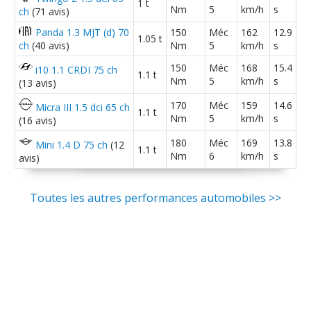
1 t
Nm
5
km/h
s
ch
(71 avis)
Panda 1.3 MJT (d) 70
150
Méc
162
12.9
1.05 t
ch
(40 avis)
Nm
5
km/h
s
150
Méc
168
15.4
i10 1.1 CRDI 75 ch
1.1 t
Nm
5
km/h
s
(13 avis)
170
Méc
159
14.6
Micra III 1.5 dci 65 ch
1.1 t
Nm
5
km/h
s
(16 avis)
180
Méc
169
13.8
Mini 1.4 D 75 ch
(12
1.1 t
Nm
6
km/h
s
avis)
Toutes les autres performances automobiles >>