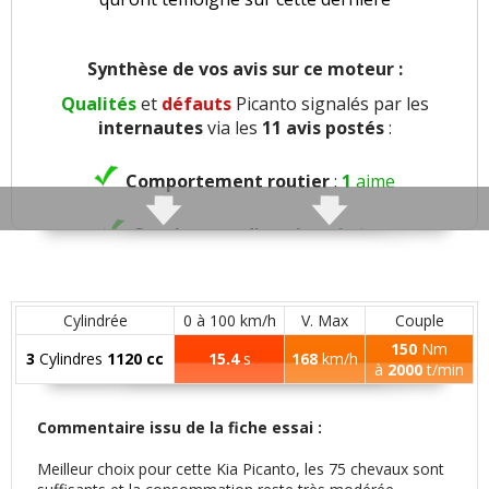
Synthèse de vos avis sur ce moteur :
Qualités
et
défauts
Picanto signalés par les
internautes
via les
11 avis postés
:
Comportement routier
:
1
aime
Consistance direction
:
1
aime
Freinage
:
2
aiment
1
n'aime pas
Cylindrée
0 à 100 km/h
V. Max
Couple
Agrément
:
1
aime
150
Nm
3
Cylindres
1120 cc
15.4
s
168
km/h
à
2000
t/min
Confort global
:
4
n'aiment pas
Commentaire issu de la fiche essai :
Insonorisation et bruit perçu
:
1
n'aime pas
Meilleur choix pour cette Kia Picanto, les 75 chevaux sont