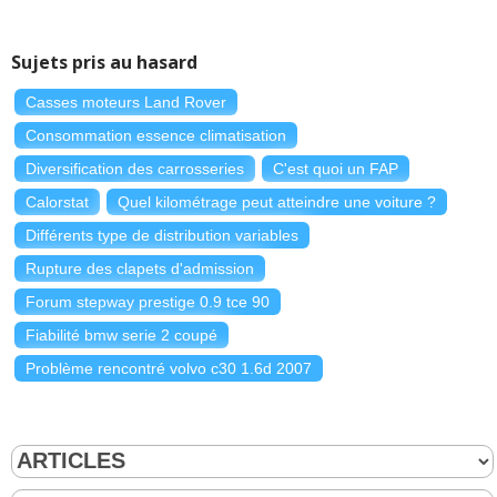
Sujets pris au hasard
Casses moteurs Land Rover
Consommation essence climatisation
Diversification des carrosseries
C'est quoi un FAP
Calorstat
Quel kilométrage peut atteindre une voiture ?
Différents type de distribution variables
Rupture des clapets d'admission
Forum stepway prestige 0.9 tce 90
Fiabilité bmw serie 2 coupé
Problème rencontré volvo c30 1.6d 2007