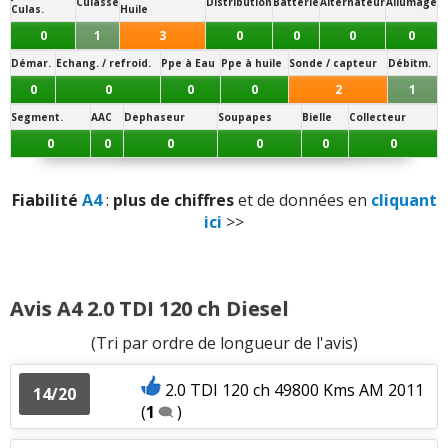
Boîte de vitesses (agrément, longueur des
Culasse
Distribution
Batterie
Alternateur
Allumage
Culas.
Huile
rapports)
:
2
n'aiment pas
0
1
3
0
0
0
0
Démar.
Echang. / refroid.
Ppe à Eau
Ppe à huile
Sonde / capteur
Débitm.
Style
:
3
aiment
0
0
0
0
2
1
Equipement
:
1
aime
3
n'aiment pas
Segment.
AAC
Dephaseur
Soupapes
Bielle
Collecteur
0
0
0
0
0
0
Poids
:
1
n'aime pas
Fiabilité
A4
:
plus de chiffres
et de données en
cliquant
Eclairage
:
1
aime
ici
>>
Fiabilité
:
4
aiment
4
n'aiment pas
Avis A4 2.0 TDI 120 ch Diesel
Prix pièces détach.
:
2
aiment
(Tri par ordre de longueur de l'avis)
2.0 TDI 120 ch 49800 Kms AM 2011
14/20
(
1
)