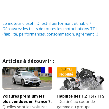
2.0 TDI 120 ch 108000
(
0
)
19/20
Le moteur diesel TDI est-il performant et fiable ?
2.0 TDI 120 ch 49000
(
0
)
17/20
Découvrez les tests de toutes les motorisations TDI
(fiabilité, performances, consommation, agrément ...)
2.0 TDI 120 ch 85000
(
0
)
05/20
Articles à découvrir :
Voitures premium les
Fiabilité des 1.2 TSI / TFSI
plus vendues en France ?
:
:
Destiné au coeur de
Quelles sont les voitures
gamme du groupe