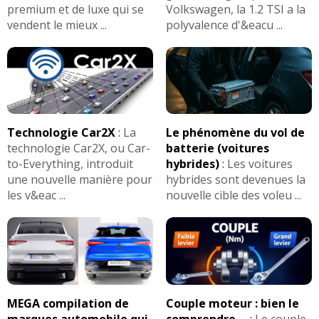
premium et de luxe qui se
Volkswagen, la 1.2 TSI a la
vendent le mieux ...
polyvalence d'&eacu ...
Technologie Car2X
:
La
Le phénomène du vol de
technologie Car2X, ou Car-
batterie (voitures
to-Everything, introduit
hybrides)
:
Les voitures
une nouvelle manière pour
hybrides sont devenues la
les v&eac ...
nouvelle cible des voleu ...
MEGA compilation de
Couple moteur : bien le
marques automobile qui
comprendre ...
:
Le couple