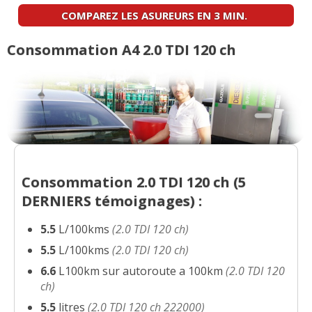
COMPAREZ LES ASUREURS EN 3 MIN.
2.0 TDI 120 ch 109500
(
0
)
12/20
Consommation A4 2.0 TDI 120 ch
2.0 TDI 120 ch 222000
(
0
)
15/20
2.0 TDI 120 ch A4 ambiente 2009
-- /20
100000 kms
(
0
)
2.0 TDI 120 ch
(
0
)
18/20
Consommation 2.0 TDI 120 ch (
5
DERNIERS
témoignages) :
2.0 TDI 120 ch 155000
(
0
)
18/20
5.5
L/100kms
(2.0 TDI 120 ch)
5.5
L/100kms
(2.0 TDI 120 ch)
2.0 TDI 120 ch boite auto 30000km
6.6
L100km sur autoroute a 100km
(2.0 TDI 120
17/20
2017 active
(
0
)
ch)
5.5
litres
(2.0 TDI 120 ch 222000)