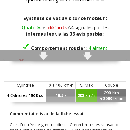
Synthèse de vos avis sur ce moteur :
Qualités
et
défauts
A4 signalés par les
internautes
via les
36 avis postés
:
Comportement routier
:
4
aiment
Consistance direction
:
3
n'aiment pas
Agrément
:
6
aiment
2
n'aiment pas
Cylindrée
0 à 100 km/h
V. Max
Couple
Confort global
:
13
aiment
290
Nm
4
Cylindres
1968 cc
10.5
s
203
km/h
à
2000
t/min
Insonorisation et bruit perçu
:
9
aiment
Commentaire issu de la fiche essai :
Finition / qualité des plastiques
:
11
aiment
1
C'est l'entrée de gamme diesel. Correct mais les sensations
n'aime pas