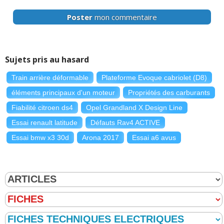
Poster
mon commentaire
Sujets pris au hasard
Train arrière déformable
Plateforme Evoque cabriolet (D8)
éléments principaux d'un moteur
Propriétés des carburants
Fiabilité citroen ds4
Opel Grandland X Design Line
Essai renault latitude
Défauts Rav4 ACTIVE
Essai bmw x3 30d
Arona 2017
Essai a6 avus