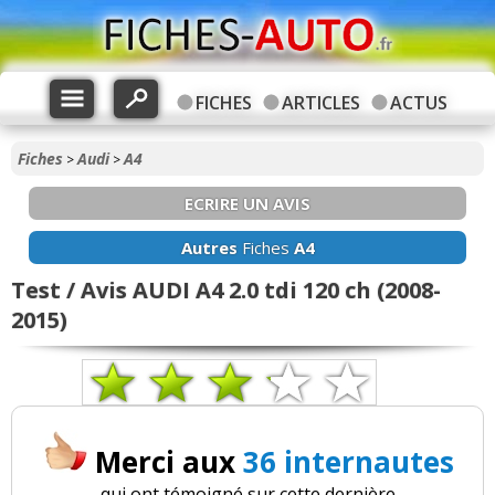
FICHES
ARTICLES
ACTUS
Fiches
Audi
A4
>
>
ECRIRE UN AVIS
Autres
Fiches
A4
Test / Avis AUDI A4 2.0 tdi 120 ch (2008-
2015)
Merci aux
36 internautes
qui ont témoigné sur cette dernière