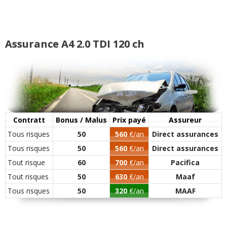
2.0 TDI 120 ch 119000
(
0
)
10/20
Assurance A4 2.0 TDI 120 ch
2.0 TDI 120 ch audi a 4 année 2011
(
0
04/20
)
2.0 TDI 120 ch 97000
(
0
)
15/20
Contratt
Bonus / Malus
Prix payé
Assureur
Tous risques
50
560
€/an
Direct assurances
2.0 TDI 120 ch 371000 kmd, avent
16/20
120dpf, ambi
(
0
)
Tous risques
50
560
€/an
Direct assurances
Tout risque
60
700
€/an
Pacifica
2.0 TDI 120 ch
14/20
Tout risques
50
630
€/an
Maaf
BVM,148KMS,2009,AMBIENTE
(
1
)
Tous risques
50
320
€/an
MAAF
2.0 TDI 120 ch Année 2011 boite
18/20
mécanique Adv
(
0
)