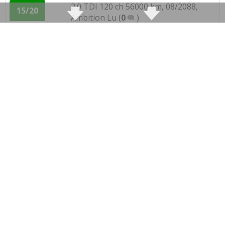
2.0 TDI 120 ch 56000 km, 08/2088,
15/20
Ambition Lu
(
0
)
2.0 TDI 120 ch Boite Manuelle, Avent,
18/20
Ambiant
(
0
)
2.0 TDI 120 ch 150000 km mise en
10/20
route le 20/
(
0
)
2.0 TDI 120 ch 185000 km de 2009
07/20
ambiante
(
3
)
2.0 TDI 120 ch 2010 90000 Ambiente
(
0
17/20
)
2.0 TDI 120 ch
(
0
)
17/20
2.0 TDI 120 ch
(
0
)
17/20