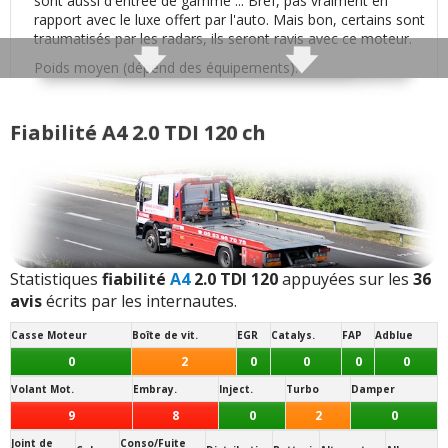
sont aussi d'entrée de gamme ... Bref, pas vraiment en
rapport avec le luxe offert par l'auto. Mais bon, certains sont
Qualité des assemblages
:
1
aime
traumatisés par les radars, ils seront ravis avec ce moteur.
Poids moyen (dépend des équipements):
Qualité son/autoradio
:
2
aiment
1550 kg
Motricité :
Fiabilité A4 2.0 TDI 120 ch
Habitabilité
:
2
aiment
1
n'aime pas
Traction (avant)
- (
Typé sous-vireur
: surpoids à l'avant)
Rétrovision
:
1
n'aime pas
Transmission(s) disponibles(s) :
Mécanique
6 vitesses
Volume de coffre
:
1
aime
2
n'aiment pas
Jantes disponibles de série :
16 pouces
- (
225/55 R 16
:
Petite tendance au roulis
)
Statistiques
fiabilité
A4
2.0 TDI 120
appuyées sur les
36
Puissance moteur et relances
:
3
n'aiment
Note des internautes :
avis
écrits par les internautes.
pas
13.7/20
Casse Moteur
Boîte de vit.
EGR
Catalys.
FAP
Adblue
Panne la plus signalée :
Couple moteur
:
1
aime
2
n'aiment pas
0
2
0
0
0
0
volant moteur
Volant Mot.
Embray.
Inject.
Turbo
Damper
Consommation
:
6
aiment
3
n'aiment pas
9
8
0
2
0
Joint de
Conso/Fuite