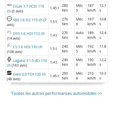
280
Méc
187
12.1
Cruze 1.7 VCDI 110
1.45 t
Nm
5
km/h
s
ch
(0 avis)
2.0 TDI 120 ch 20000km 2011
05/20
attraction
(
0
)
270
Méc
197
10.8
S60 1.6 D2 115 ch
(7
1.5 t
Nm
6
km/h
s
avis)
2.0 TDI 120 ch
(
0
)
270
Auto
189
12.4
16/20
DS5 1.6 HDI 112 ch
1.4 t
Nm
6
km/h
s
(14 avis)
240
Méc
192
11.8
C5 1.6 HDI 110 ch
1.5 t
2.0 TDI 120 ch 58000
(
0
)
11/20
Nm
5
km/h
s
(108 avis)
240
Méc
190
12.2
Laguna 3 1.5 dCi 110
1.4 t
Nm
6
km/h
s
ch
(163 avis)
2.0 TDI 120 ch
(
0
)
05/20
290
Méc
210
10.3
Exeo 2.0 TDI 120 ch
1.45 t
Nm
6
km/h
s
(48 avis)
2.0 TDI 120 ch
(
0
)
-- /20
Toutes les autres performances automobiles >>
2.0 TDI 120 ch BV manuelle 180000
(
0
-- /20
)