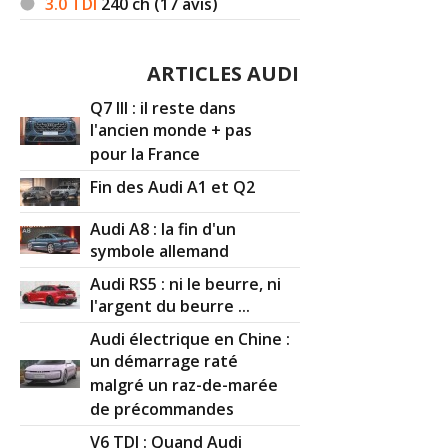
3.0 TDI
240
ch (17 avis)
ARTICLES AUDI
Q7 III : il reste dans
l'ancien monde + pas
pour la France
Fin des Audi A1 et Q2
Audi A8 : la fin d'un
symbole allemand
Audi RS5 : ni le beurre, ni
l'argent du beurre ...
Audi électrique en Chine :
un démarrage raté
malgré un raz-de-marée
de précommandes
V6 TDI : Quand Audi