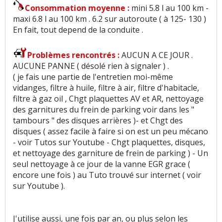
Usure des sièges
:
2
aiment
4
n'aiment pas
Consommation moyenne :
mini 5.8 l au 100 km -
maxi 6.8 l au 100 km . 6.2 sur autoroute ( à 125- 130 )
Rétrovision
:
8
n'aiment pas
En fait, tout depend de la conduite .
Visibilité avant
:
3
n'aiment pas
Problèmes rencontrés :
AUCUN A CE JOUR .
AUCUNE PANNE ( désolé rien à signaler ) .
( je fais une partie de l'entretien moi-même
Volume de coffre
:
56
aiment
13
n'aiment pas
vidanges, filtre à huile, filtre à air, filtre d'habitacle,
filtre à gaz oil , Chgt plaquettes AV et AR, nettoyage
Volume du réservoir
:
5
n'aiment pas
des garnitures du frein de parking voir dans les "
tambours " des disques arrières )- et Chgt des
Nombre de rangements
:
4
aiment
2
n'aiment
disques ( assez facile à faire si on est un peu mécano
pas
- voir Tutos sur Youtube - Chgt plaquettes, disques,
et nettoyage des garniture de frein de parking ) - Un
Roue de secours
:
1
aime
4
n'aiment pas
seul nettoyage à ce jour de la vanne EGR grace (
encore une fois ) au Tuto trouvé sur internet ( voir
Puissance moteur et relances
:
30
aiment
21
sur Youtube ).
n'aiment pas
J'utilise aussi, une fois par an, ou plus selon les
Couple moteur
:
16
aiment
9
n'aiment pas