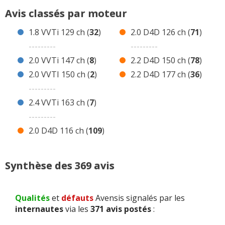
8 avis Avensis 2.0 VVTi 147 ch Essence
Avis classés par moteur
2 avis Avensis 2.0 VVTI 150 ch Essence
1.8 VVTi 129 ch (
32
)
2.0 D4D 126 ch (
71
)
7 avis Avensis 2.4 VVTi 163 ch Essence
---------
---------
109 avis Avensis 2.0 D4D 116 ch Diesel
2.0 VVTi 147 ch (
8
)
2.2 D4D 150 ch (
78
)
71 avis Avensis 2.0 D4D 126 ch Diesel
2.0 VVTI 150 ch (
2
)
2.2 D4D 177 ch (
36
)
78 avis Avensis 2.2 D4D 150 ch Diesel
---------
36 avis Avensis 2.2 D4D 177 ch Diesel
2.4 VVTi 163 ch (
7
)
Avis de concurrentes ?
---------
2.0 D4D 116 ch (
109
)
Synthèse des 369 avis
Qualités
et
défauts
Avensis signalés par les
internautes
via les
371 avis postés
: