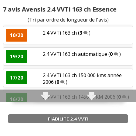
7 avis Avensis 2.4 VVTi 163 ch Essence
Agrément
:
1
aime
(Tri par ordre de longueur de l'avis)
2.4 VVTi 163 ch
(
3
)
10/20
2.4 VVTi 163 ch automatique
(
0
)
19/20
2.4 VVTi 163 ch 150 000 kms année
17/20
2006
(
0
)
2.4 VVTi 163 ch 145000 KM 2006
(
0
)
16/20
2.4 VVTi 163 ch 158000
(
0
)
FIABILITE 2.4 VVTi
14/20