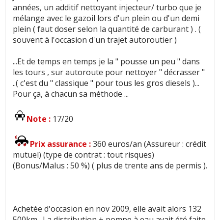
années, un additif nettoyant injecteur/ turbo que je
mélange avec le gazoil lors d'un plein ou d'un demi
Capacité de tractage
:
1
n'aime pas
plein ( faut doser selon la quantité de carburant ) . (
souvent à l'occasion d'un trajet autoroutier )
Consommation
:
66
aiment
31
n'aiment pas
...Et de temps en temps je la " pousse un peu " dans
Autonomie
:
1
aime
1
n'aime pas
les tours , sur autoroute pour nettoyer " décrasser "
..( c'est du " classique " pour tous les gros diesels )...
Pour ça, à chacun sa méthode ...
Temps de charge
:
1
aime
Boîte de vitesses (agrément, longueur des
Note :
17/20
rapports)
:
3
aiment
8
n'aiment pas
Prix assurance :
360 euros/an (Assureur : crédit
Rapport qualité/prix
:
3
aiment
mutuel) (type de contrat : tout risques)
(Bonus/Malus : 50 %) ( plus de trente ans de permis ).
Style
:
11
aiment
3
n'aiment pas
Résistance peinture
:
5
n'aiment pas
Achetée d'occasion en nov 2009, elle avait alors 132
500km . La distribution + pompe à eau avait été faite