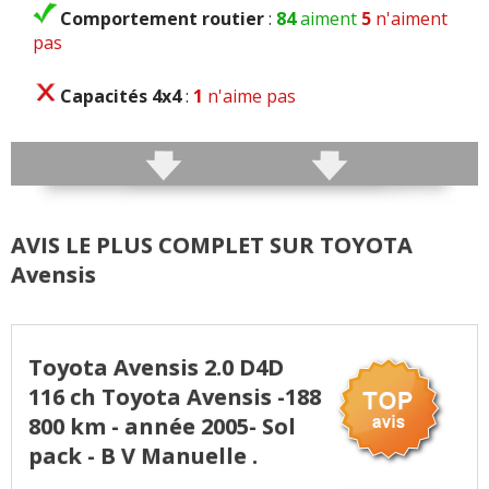
Comportement routier
:
84
aiment
5
n'aiment
pas
Capacités 4x4
:
1
n'aime pas
Roulis
:
3
n'aiment pas
Précision direction
:
2
n'aiment pas
AVIS LE PLUS COMPLET SUR TOYOTA
Consistance direction
:
2
n'aiment pas
Avensis
Freinage
:
18
aiment
13
n'aiment pas
Rayon de braquage
:
13
n'aiment pas
Toyota Avensis 2.0 D4D
116 ch Toyota Avensis -188
Agrément
:
48
aiment
16
n'aiment pas
800 km - année 2005- Sol
pack - B V Manuelle .
Poids
:
1
aime
6
n'aiment pas