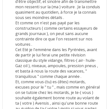
d'être objectif, et sincère afin de transmettre
mon ressenti sur la (ma ) voiture . Je la conduis
quasiment au quotidien, à force je la connais
sous ses moindres détails .
Et comme on n'est pas payé par les
constructeurs ( comme certains essayeurs de
grands journaux ), on peut sans aucune
contrainte dire ce que l'on ressent sur nos
voitures .
Cet Eté je l'emmène dans les Pyrénées, avant
de partir je lui ferai une petite révision
classique du style vidange, filtres-( air- huile-
Gaz oil ), niveaux, ampoules, pression pneus ,
et basta à nous la route des vacances, "
tranquilous " comme chaque année .
Et, comme vous-(tu) es-(êtes) motards,
excuses pour le " tu " , mais comme en général
on se tutoie chez les motards, je te-( vous )
souhaite également bonne route au volant de
ta ( votre ) Avensis , ainsi qu'une bonne route
au guidon de ta-( votre ) moto si vous partez