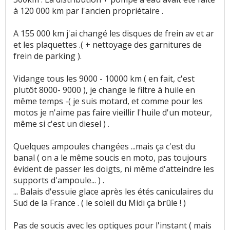
Equipement
:
29
aiment
2
n'aiment pas
à 120 000 km par l'ancien propriétaire .
Poids
:
4
aiment
21
n'aiment pas
A 155 000 km j'ai changé les disques de frein av et ar
et les plaquettes .( + nettoyage des garnitures de
frein de parking ).
Eclairage
:
14
n'aiment pas
Vidange tous les 9000 - 10000 km ( en fait, c'est
Fiabilité
:
90
aiment
38
n'aiment pas
plutôt 8000- 9000 ), je change le filtre à huile en
même temps -( je suis motard, et comme pour les
Service après vente
:
6
aiment
14
n'aiment pas
motos je n'aime pas faire vieillir l'huile d'un moteur,
même si c'est un diesel ) .
Entretien (coût)
:
9
aiment
12
n'aiment pas
Quelques ampoules changées ...mais ça c'est du
Prix pièces détach.
:
2
aiment
12
n'aiment pas
banal ( on a le même soucis en moto, pas toujours
évident de passer les doigts, ni même d'atteindre les
supports d'ampoule... ) .
... Balais d'essuie glace après les étés caniculaires du
Sud de la France . ( le soleil du Midi ça brûle ! )
Pas de soucis avec les optiques pour l'instant ( mais