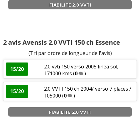
2.0 VVTi 147 ch linea sol pack 2004,
FIABILITE 2.0 VVTi
17/20
130 000
(
0
)
2.0 VVTi 147 ch 100000 km, annee
12/20
2005
(
0
)
2 avis Avensis 2.0 VVTI 150 ch Essence
2003, 2.0 VVTi, 147 cv, BVA, Pack
14/20
(Tri par ordre de longueur de l'avis)
Techno, 5 p
(
0
)
2.0 vvti 150 verso 2005 linea sol,
15/20
2.0 VVTI 147 essence 2003
(
0
)
171000 kms
(
0
)
14/20
2.0 VVTI 150 ch 2004/ verso 7 places /
Fiabilité
:
4
aiment
15/20
105000
(
0
)
Prix pièces détach.
:
1
n'aime pas
FIABILITE 2.0 VVTI
Puissance moteur et relances
:
1
n'aime pas
Couple moteur
:
1
n'aime pas