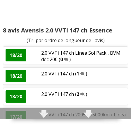
8 avis Avensis 2.0 VVTi 147 ch Essence
(Tri par ordre de longueur de l'avis)
2.0 VVTi 147 ch Linea Sol Pack , BVM,
18/20
dec 200
(
0
)
2.0 VVTi 147 ch
(
1
)
18/20
2.0 VVTi 147 ch
(
2
)
18/20
2.0 VVTi 147 ch 2005 / 95000km / Linea
17/20
Sol Pa
(
0
)