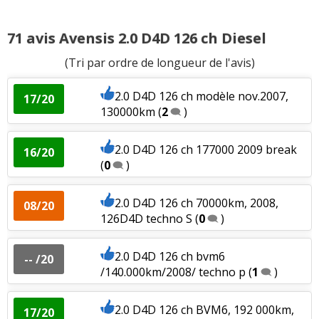
2.0 D4D, 116 ch, 277000km, boîte 5,
15/20
71 avis Avensis 2.0 D4D 126 ch Diesel
12/2003 l
(
1
)
(Tri par ordre de longueur de l'avis)
2.0 D4D 116 ch 180'000 km, 2003, linea
08/20
sol
(
1
)
2.0 D4D 126 ch modèle nov.2007,
17/20
130000km
(
2
)
2.0 D4D 116 ch 155000kms,2005
(
0
)
-- /20
2.0 D4D 126 ch 177000 2009 break
16/20
(
0
)
2.0 D4D 116 ch 172000 km , 2004 , linéa
15/20
sol
(
0
)
2.0 D4D 126 ch 70000km, 2008,
08/20
126D4D techno S
(
0
)
2.0 D4D 116 ch 173000
(
0
)
12/20
2.0 D4D 126 ch bvm6
-- /20
/140.000km/2008/ techno p
(
1
)
2.0 D4D 116 ch 2004 198 000 KMs
(
0
)
18/20
2.0 D4D 126 ch BVM6, 192 000km,
17/20