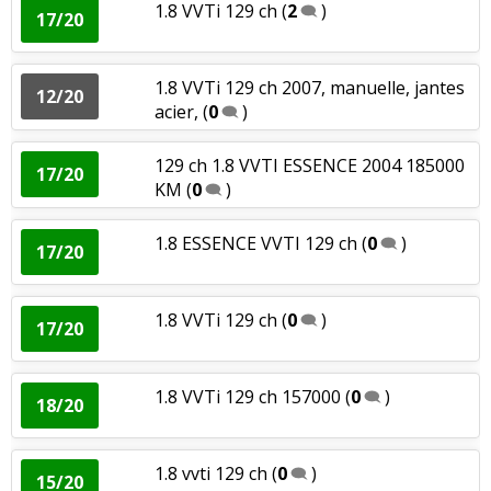
1.8 VVTi 129 ch
(
2
)
17/20
1.8 VVTi 129 ch 2007, manuelle, jantes
12/20
acier,
(
0
)
129 ch 1.8 VVTI ESSENCE 2004 185000
17/20
KM
(
0
)
1.8 ESSENCE VVTI 129 ch
(
0
)
17/20
1.8 VVTi 129 ch
(
0
)
17/20
1.8 VVTi 129 ch 157000
(
0
)
18/20
1.8 vvti 129 ch
(
0
)
15/20