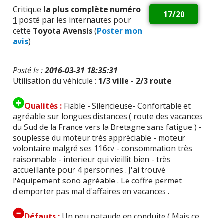
Critique
la plus complète
numéro
17/20
Confort global
:
166
aiment
10
n'aiment pas
1
posté par les internautes pour
cette
Toyota Avensis
(
Poster mon
Confort des sièges
:
5
aiment
4
n'aiment pas
avis
)
Confort banquette arri.
:
1
aime
Posté le :
2016-03-31 18:35:31
Utilisation du véhicule :
1/3 ville - 2/3 route
Insonorisation et bruit perçu
:
79
aiment
22
n'aiment pas
Qualités :
Fiable - Silencieuse- Confortable et
agréable sur longues distances ( route des vacances
Bruit roulement/pneu
:
12
n'aiment pas
du Sud de la France vers la Bretagne sans fatigue ) -
souplesse du moteur très appréciable - moteur
Bruit d'air
:
7
n'aiment pas
volontaire malgré ses 116cv - consommation très
raisonnable - interieur qui vieillit bien - très
Bruits parasites
:
8
n'aiment pas
accueillante pour 4 personnes . J'ai trouvé
l'équipement sono agréable . Le coffre permet
d'emporter pas mal d'affaires en vacances .
Finition / qualité des plastiques
:
29
aiment
33
n'aiment pas
Défauts :
Un peu pataude en conduite ( Mais ce