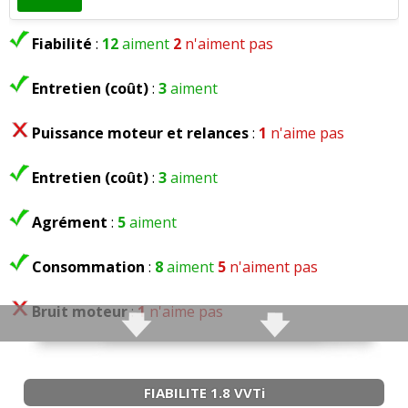
Fiabilité
:
12
aiment
2
n'aiment pas
Entretien (coût)
:
3
aiment
Puissance moteur et relances
:
1
n'aime pas
Entretien (coût)
:
3
aiment
Agrément
:
5
aiment
Consommation
:
8
aiment
5
n'aiment pas
Bruit moteur
:
1
n'aime pas
FIABILITE 1.8 VVTi