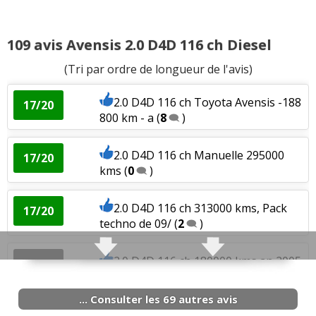
2.4 VVTi 163 ch 82000,2004
(
0
)
12/20
109 avis Avensis 2.0 D4D 116 ch Diesel
2.4 VVTi 163 ch boite auto, 100000
17/20
(Tri par ordre de longueur de l'avis)
kms, 2006,
(
0
)
2.0 D4D 116 ch Toyota Avensis -188
Fiabilité
:
2
aiment
17/20
800 km - a
(
8
)
Service après vente
:
1
aime
2.0 D4D 116 ch Manuelle 295000
17/20
kms
(
0
)
Agrément
:
1
aime
Consommation
:
1
aime
2
n'aiment pas
2.0 D4D 116 ch 313000 kms, Pack
17/20
techno de 09/
(
2
)
2.0 D4D 116 ch 180000 kms an 2005,
12/20
(
1
)
... Consulter les 69 autres avis
2.0 D4D 116 ch Boîte manuelle 5