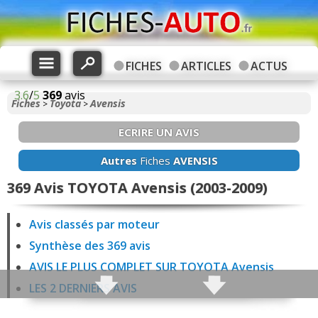
FICHES
ARTICLES
ACTUS
3.6
/
5
369
avis
Fiches
Toyota
Avensis
>
>
ECRIRE UN AVIS
Autres
Fiches
AVENSIS
369 Avis TOYOTA Avensis (2003-2009)
Avis classés par moteur
Synthèse des 369 avis
AVIS LE PLUS COMPLET SUR TOYOTA Avensis
LES 2 DERNIERS AVIS
32 avis Avensis 1.8 VVTi 129 ch Essence