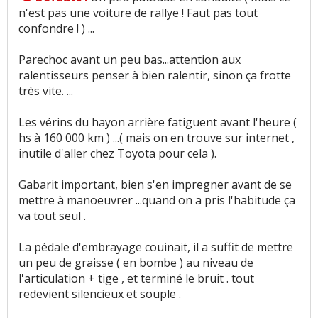
n'est pas une voiture de rallye ! Faut pas tout
Vieillissement des plastiques
:
2
aiment
4
confondre ! ) ...
n'aiment pas
Parechoc avant un peu bas...attention aux
Sensibilité plastique
:
1
aime
11
n'aiment pas
ralentisseurs penser à bien ralentir, sinon ça frotte
très vite. ...
Qualité des assemblages
:
1
aime
1
n'aime pas
Les vérins du hayon arrière fatiguent avant l'heure (
Présentation intérieure
:
1
n'aime pas
hs à 160 000 km ) ...( mais on en trouve sur internet ,
inutile d'aller chez Toyota pour cela ).
Luminosité
:
1
aime
Gabarit important, bien s'en impregner avant de se
mettre à manoeuvrer ...quand on a pris l'habitude ça
Qualité son/autoradio
:
14
aiment
2
n'aiment
va tout seul .
pas
La pédale d'embrayage couinait, il a suffit de mettre
Modularité
:
3
aiment
2
n'aiment pas
un peu de graisse ( en bombe ) au niveau de
l'articulation + tige , et terminé le bruit . tout
Habitabilité
:
45
aiment
3
n'aiment pas
redevient silencieux et souple .