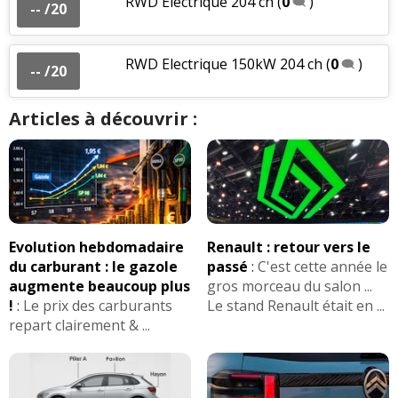
RWD Electrique 204 ch
(
0
)
-- /20
RWD Electrique 150kW 204 ch
(
0
)
-- /20
Articles à découvrir :
Evolution hebdomadaire
Renault : retour vers le
du carburant : le gazole
passé
:
C'est cette année le
augmente beaucoup plus
gros morceau du salon ...
!
:
Le prix des carburants
Le stand Renault était en ...
repart clairement & ...