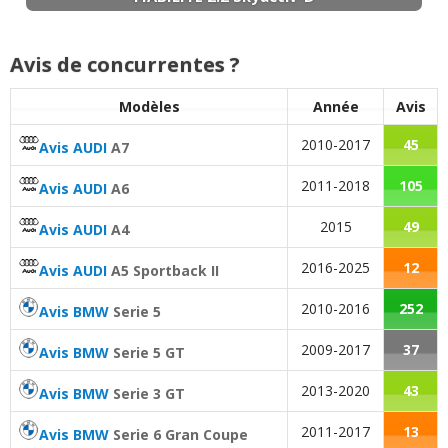
Consommation
:
2
n'aiment pas
2.2 Skyactiv-D 150 ch Manuel,
15/20
Autonomie
:
1
n'aime pas
Avis de concurrentes ?
80.000km, 2ans,
(
0
)
Modèles
Année
Avis
2.2 Skyactiv-D 150 ch 203000
(
0
)
02/20
2010-2017
45
Avis AUDI
A7
2.2 Skyactiv-D 150 ch Boîte manuelle
2011-2018
105
Avis AUDI
A6
18/20
223000km
(
0
)
2015
49
Avis AUDI
A4
Fiabilité
:
1
aime
2
n'aiment pas
2016-2025
12
Avis AUDI
A5 Sportback II
Entretien (coût)
:
3
aiment
2010-2016
252
Avis BMW
Serie 5
Puissance moteur et relances
:
5
aiment
2009-2017
37
Avis BMW
Serie 5 GT
Couple moteur
:
4
aiment
2013-2020
43
Avis BMW
Serie 3 GT
Entretien (coût)
:
3
aiment
2011-2017
13
Avis BMW
Serie 6 Gran Coupe