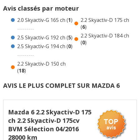
0 avis 6 2.5 Skyactiv-G 194 ch Essence
Avis classés par moteur
18 avis 6 2.2 Skyactiv-D 150 ch Diesel
2.0 Skyactiv-G 165 ch (
1
)
2.2 Skyactiv-D 175 ch
6 avis 6 2.2 Skyactiv-D 175 ch Diesel
(
6
)
---------
0 avis 6 2.2 Skyactiv-D 184 ch Diesel
2.2 Skyactiv-D 184 ch
2.5 Skyactiv-G 192 ch (
5
)
(
0
)
Avis de concurrentes ?
2.5 Skyactiv-G 194 ch (
0
)
---------
2.2 Skyactiv-D 150 ch
(
18
)
AVIS LE PLUS COMPLET SUR MAZDA 6
Mazda 6 2.2 Skyactiv-D 175
ch 2.2 Skyactiv-D 175cv
BVM Sélection 04/2016
28000 km