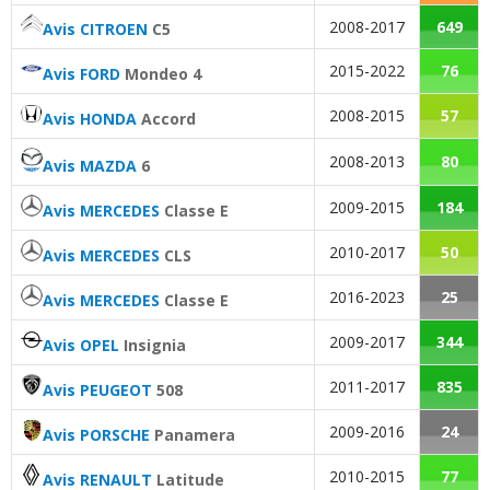
Agrément
:
7
aiment
2008-2017
649
Avis CITROEN
C5
Consommation
:
4
aiment
1
n'aime pas
2015-2022
76
Avis FORD
Mondeo 4
Bruit moteur
:
2
aiment
1
n'aime pas
2008-2015
57
Avis HONDA
Accord
2008-2013
80
Avis MAZDA
6
2009-2015
184
Avis MERCEDES
Classe E
2010-2017
50
Avis MERCEDES
CLS
2016-2023
25
Avis MERCEDES
Classe E
2009-2017
344
Avis OPEL
Insignia
2011-2017
835
Avis PEUGEOT
508
2009-2016
24
Avis PORSCHE
Panamera
2010-2015
77
Avis RENAULT
Latitude