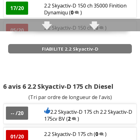
2.2 Skyactiv-D 150 ch 35000 Finition
17/20
Dynamiqu
(
0
)
2.2 Skyactiv-D 150 ch
(
0
)
05/20
FIABILITE 2.2 Skyactiv-D
2.2 Skyactiv-D 150 ch 10000 km 2014
(
2
17/20
)
2.2 Skyactiv-D 150 ch boite auto, 54000
17/20
km,
(
0
)
6 avis 6 2.2 Skyactiv-D 175 ch Diesel
2.2 Skyactiv-D 150 ch BVA, 50000 km,
-- /20
(Tri par ordre de longueur de l'avis)
juin 201
(
4
)
2.2 Skyactiv-D 175 ch 2.2 Skyactiv-D
-- /20
2.2 Skyactiv-D 150 ch 2014 wagon
(
0
)
175cv BV
(
2
)
18/20
2.2 Skyactiv-D 175 ch
(
0
)
01/20
2.2 Skyactiv-D 150 ch 2015 Berline