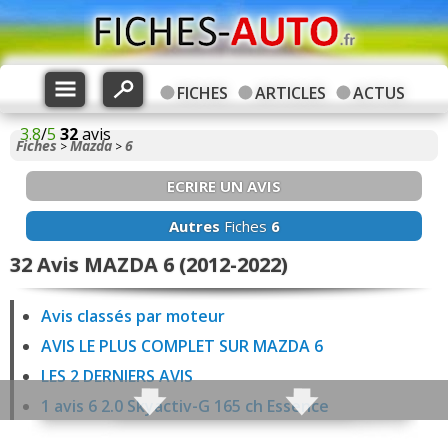
FICHES
ARTICLES
ACTUS
3.8
/
5
32
avis
Fiches
Mazda
6
>
>
ECRIRE UN AVIS
Autres
Fiches
6
32 Avis MAZDA 6 (2012-2022)
Avis classés par moteur
AVIS LE PLUS COMPLET SUR MAZDA 6
LES 2 DERNIERS AVIS
1 avis 6 2.0 Skyactiv-G 165 ch Essence
5 avis 6 2.5 Skyactiv-G 192 ch Essence