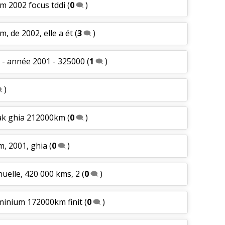
km 2002 focus tddi
(
0
)
m, de 2002, elle a ét
(
3
)
 - année 2001 - 325000
(
1
)
)
eak ghia 212000km
(
0
)
m, 2001, ghia
(
0
)
nuelle, 420 000 kms, 2
(
0
)
uminium 172000km finit
(
0
)