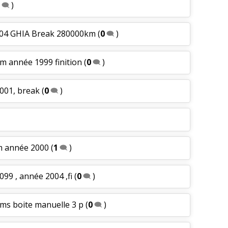
)
004 GHIA Break 280000km
(
0
)
km année 1999 finition
(
0
)
2001, break
(
0
)
m année 2000
(
1
)
099 , année 2004 ,fi
(
0
)
kms boite manuelle 3 p
(
0
)