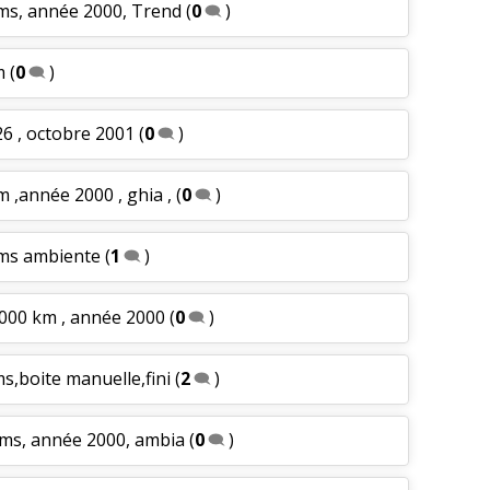
kms, année 2000, Trend
(
0
)
m
(
0
)
26 , octobre 2001
(
0
)
 ,année 2000 , ghia ,
(
0
)
kms ambiente
(
1
)
2.000 km , année 2000
(
0
)
s,boite manuelle,fini
(
2
)
kms, année 2000, ambia
(
0
)