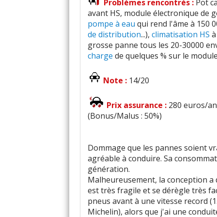
Problèmes rencontrés :
Pot c
avant HS, module électronique de g
pompe à eau
qui rend l'âme à 150 
de distribution
...),
climatisation HS
à
grosse panne tous les 20-30000 env
charge
de quelques % sur le module
Note :
14/20
Prix assurance :
280 euros/an 
(Bonus/Malus : 50%)
Dommage que les pannes soient vra
agréable à conduire. Sa consommati
génération.
Malheureusement, la conception a dû
est très fragile et se dérègle très f
pneus avant à une vitesse record (
Michelin), alors que j'ai une conduit