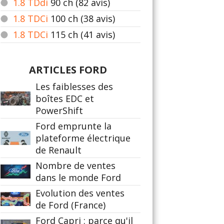
1.8 TDdi
90
ch (82 avis)
1.8 TDCi
100
ch (38 avis)
1.8 TDCi
115
ch (41 avis)
ARTICLES FORD
Les faiblesses des
boîtes EDC et
PowerShift
Ford emprunte la
plateforme électrique
de Renault
Nombre de ventes
dans le monde Ford
Evolution des ventes
de Ford (France)
Ford Capri : parce qu'il