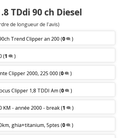
.8 TDdi 90 ch Diesel
rdre de longueur de l'avis)
90ch Trend Clipper an 200
(
0
)
0
(
1
)
nte Clipper 2000, 225 000
(
0
)
Focus Clipper 1,8 TDDI Am
(
0
)
0 KM - année 2000 - break
(
1
)
0km, ghia+titanium, 5ptes
(
0
)