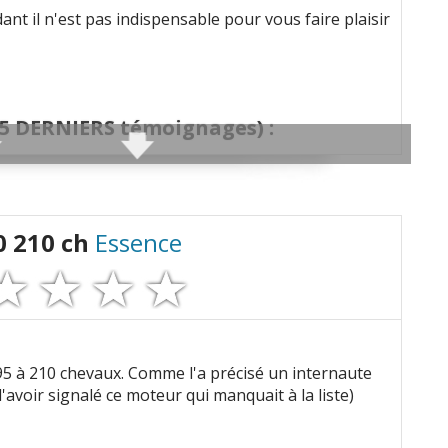
ant il n'est pas indispensable pour vous faire plaisir
5 DERNIERS
témoignages) :
000 km boîte manuelle phase 1 1997 V6 194)
5 ch 315000Km, Roule au E85 depuis 7 ans -->
0 210 ch
Essence
ms Essence/GPL)
7 ++)
 :
195 à 210 chevaux. Comme l'a précisé un internaute
 d'avoir signalé ce moteur qui manquait à la liste)
rs bug parfois. Poulie damper.
(V6 3.0 195 ch 210 000
V6 194)