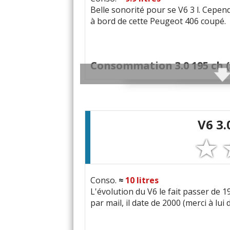
Belle sonorité pour se V6 3 l. Cepend
à bord de cette Peugeot 406 coupé.
Consommation 3.0 195 ch (
10
-
11
l/100
(V6 3.0 195 ch 210 
13
litres
(V6 3.0 195 ch)
11.5
L/100 Km --> E85
(V6 3.0 19
V6 3.
170000Km)
12
litres
(V6 3.0 195 ch 260000 k
9
(V6 3.0 195 ch BVM 143000 199
Conso.
≈
10
litres
DERNIER
problème signalé
L'évolution du V6 le fait passer de 
par mail, il date de 2000 (merci à lui
Amplificateur, les hauts parleu
km boîte manuelle phase 1 1997 