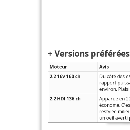
+ Versions préférées
Moteur
Avis
2.2 16v 160 ch
Du côté des es
rapport puiss
environ. Plais
2.2 HDI 136 ch
Apparue en 200
économe. C'est
restylée milie
un oeil averti