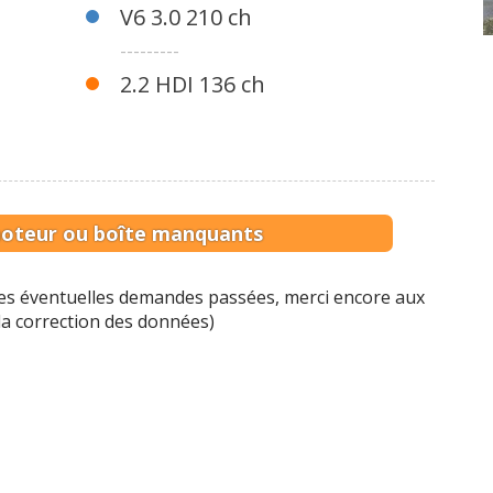
V6 3.0 210 ch
---------
2.2 HDI 136 ch
moteur ou boîte manquants
 les éventuelles demandes passées, merci encore aux
 la correction des données)