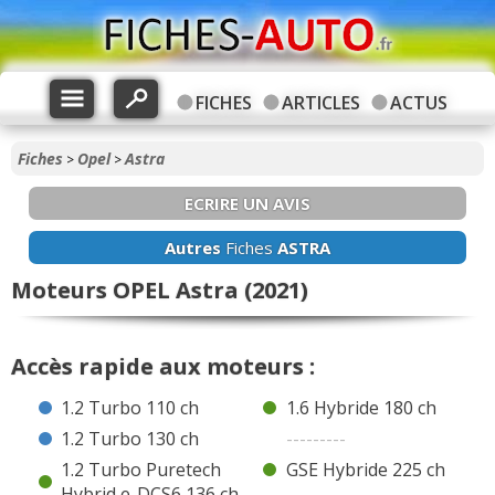
FICHES
ARTICLES
ACTUS
Fiches
Opel
Astra
>
>
ECRIRE UN AVIS
Autres
Fiches
ASTRA
Moteurs OPEL Astra (2021)
Accès rapide aux moteurs :
1.2 Turbo 110 ch
1.6 Hybride 180 ch
1.2 Turbo 130 ch
---------
1.2 Turbo Puretech
GSE Hybride 225 ch
Hybrid e-DCS6 136 ch