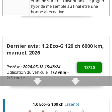
étant de surcroît raisonnable, le Jogger
hybride me semble au final être une
bonne alternative.
Dernier avis : 1.2 Eco-G 120 ch 6000 km,
manuel, 2026
Posté le :
2026-05-18 15:48:24
18/20
Utilisation du véhicule :
1/3 ville -
2/3 route
Qualités :
Taille du coffre.
Puissance du moteur et reprise.
Réservoir GPL plus grand que la version <2026
1.0 Eco-G 100 ch
Essence
GPL vu le prix de l'essence