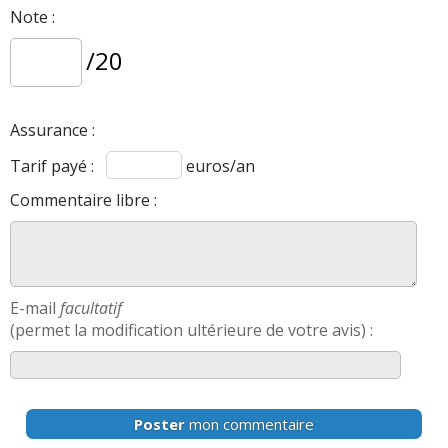
.
DCS6 136 ch
Note :
/20
FIABILITE
1.6 hybride E-
de cette motorisation
tech
>>
Assurance :
AVIS
1.6 hybride E-tech
Les
sur la déclinaison
>>
Tarif payé :
euros/an
Commentaire libre :
E-mail
facultatif
(permet la modification ultérieure de votre avis) :
Poster
mon commentaire