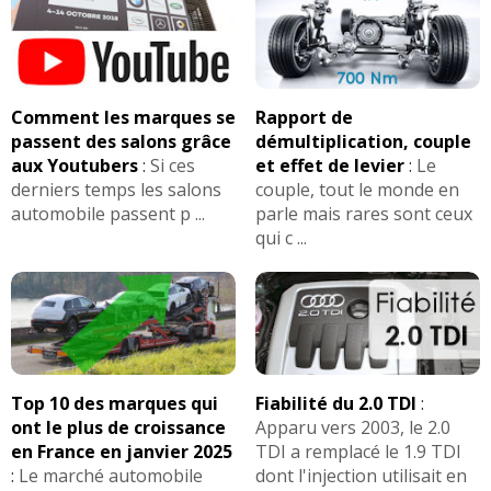
.
Octavia 1.0 TSI 110 ch
VVT:
VVT admission + echappement
Distribution:
Chaine
Normes:
Euro 6e
Arbres a cames:
Double ACT (liaison entre
FIABILITE
1.2 Eco-G
de cette motorisation
>>
arbres à c.)
FAP:
oui
VVT:
VVT admission
AVIS
1.2 Eco-G
Volant moteur:
bimasse
Les
sur la déclinaison
>>
Comment les marques se
Rapport de
Normes:
Euro 6
passent des salons grâce
démultiplication, couple
Arbre equilibrage:
oui
aux Youtubers
:
Si ces
et effet de levier
:
Le
Volant moteur:
bimasse
Stop and start:
oui avec alterno-demarreur
derniers temps les salons
couple, tout le monde en
(micro-hybride)
Geometrie:
Taux de compression 10.7
automobile passent p ...
parle mais rares sont ceux
Geometrie:
Alesage 78 mm, Course 93.78 mm,
Bloc:
aluminium
qui c ...
Taux de compression 10.5:1
Huile:
0W20, RN17
Bloc:
Aluminium
Signaler une erreur
Huile:
0W-20
Signaler une erreur
Boîte(s) de vitesses :
Top 10 des marques qui
Fiabilité du 2.0 TDI
:
Automatique
4 vitesses
ont le plus de croissance
Apparu vers 2003, le 2.0
- (Boîte hybride E-Tech sans embrayage
Boîte(s) de vitesses :
en France en janvier 2025
TDI a remplacé le 1.9 TDI
Consommation sur autoroute
)
Automatique
4 vitesses
:
Le marché automobile
dont l'injection utilisait en