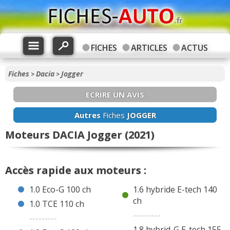
FICHES
ARTICLES
ACTUS
Fiches
Dacia
Jogger
>
>
ECRIRE UN AVIS
Autres
Fiches
JOGGER
Moteurs DACIA Jogger (2021)
Accès rapide aux moteurs :
1.0 Eco-G 100 ch
1.6 hybride E-tech 140
ch
1.0 TCE 110 ch
---------
---------
1.8 hybrid-G E-tech 155