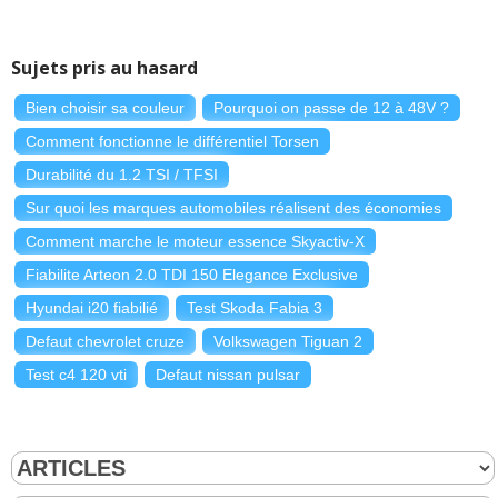
Sujets pris au hasard
Bien choisir sa couleur
Pourquoi on passe de 12 à 48V ?
Comment fonctionne le différentiel Torsen
Durabilité du 1.2 TSI / TFSI
Sur quoi les marques automobiles réalisent des économies
Comment marche le moteur essence Skyactiv-X
Fiabilite Arteon 2.0 TDI 150 Elegance Exclusive
Hyundai i20 fiabilié
Test Skoda Fabia 3
Defaut chevrolet cruze
Volkswagen Tiguan 2
Test c4 120 vti
Defaut nissan pulsar