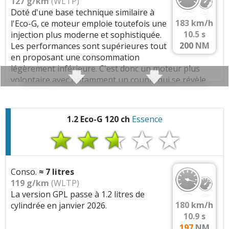
127 g/km
(WLTP)
Doté d'une base technique similaire à
(Votre post sera visible sous le commentaire
183
km/h
l'Eco-G, ce moteur emploie toutefois une
Couple limité qui donne la sensation d'un moteur peu
après validation)
10.5
s
injection plus moderne et sophistiquée.
énergique.
200
NM
Les performances sont supérieures tout
en proposant une consommation
Caractéristiques techniques
:
légèrement inférieure. C'est donc un moteur plus
volontaire avec notamment un couple qui se révèle
Moteur :
Tous les autres
avis >>
bien plus convaincant.
3 cylindres
(999 cc)
-
Plus bruyant
et
vibrant
qu'un 4 cylindres
1.2 Eco-G 120 ch
Essence
Caractéristiques techniques
:
Moteur:
1.0 ECO-G 100 H4Dt
Performances:
100 ch a 4600 tr/min, 170 Nm a
Moteur :
2000 tr/min
3 cylindres
(999 cc)
-
Plus bruyant
et
vibrant
qu'un 4 cylindres
Carburation:
GPL
Conso.
≈
7
litres
Cylindree:
999 cm3
Moteur:
1.0 TCe 110 H4Dt
119 g/km
(WLTP)
La version GPL passe à 1.2 litres de
Architecture:
3 cylindres, 4 soupapes/cyl, En
Performances:
110 ch a 5000 tr/min, 200 Nm a
180
km/h
cylindrée en janvier 2026.
ligne
2900 tr/min
10.9
s
Injection:
Injection indirecte, Multipoint, 3 bars,
Carburation:
Essence
197
NM