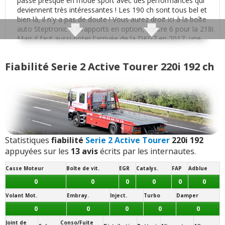
passe presque en mode sport avec des performances qui
deviennent très intéressantes ! Les 190 ch sont tous bel et
Confort des sièges
:
1
n'aime pas
bien là, il n'y a pas de doute ! Vous aurez droit ici à la boîte
auto Steptronic à 8 rapports en option, contre 6 pour la 218i.
Mais il faut aussi noter l'arrivée de la DKG7 en 2017, une
Insonorisation et bruit perçu
:
3
aiment
3
boîte double embrayage d'origine Getrag.
n'aiment pas
Poids moyen (dépend des équipements):
Fiabilité Serie 2 Active Tourer 220i 192 ch
1500 kg
Bruit roulement/pneu
:
1
n'aime pas
Motricité :
Traction (avant)
Finition / qualité des plastiques
:
3
aiment
- (
Typé sous-vireur
: surpoids à l'avant)
Transmission(s) disponibles(s) :
Qualité des assemblages
:
1
n'aime pas
Automatique
7 vitesses
Statistiques
fiabilité
Serie 2 Active Tourer
220i 192
- (boîte robotisée double embrayage DKG)
Automatique
8 vitesses
appuyées sur les
13 avis
écrits par les internautes.
Habitabilité
:
4
aiment
- (boîte auto Steptronic à convertisseur)
Mécanique
6 vitesses
Casse Moteur
Boîte de vit.
EGR
Catalys.
FAP
Adblue
Visibilité avant
:
2
n'aiment pas
0
0
0
0
0
0
Jantes disponibles de série :
17 pouces
Volant Mot.
Embray.
Inject.
Turbo
Damper
Volume de coffre
:
1
aime
- (
205/55 R 17
:
Conso raisonnable
)
0
0
0
0
0
Note des internautes :
Joint de
Conso/Fuite