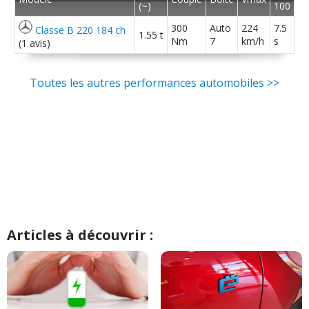
(~)
100
300
Auto
224
7.5
Classe B 220 184 ch
1.55 t
Nm
7
km/h
s
(1 avis)
Toutes les autres performances automobiles >>
Articles à découvrir :