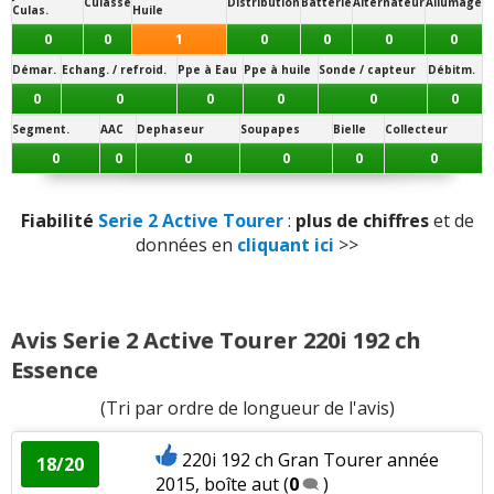
Nombre de rangements
:
1
n'aime pas
16.2/20
Culasse
Distribution
Batterie
Alternateur
Allumage
Culas.
Huile
Panne la plus signalée :
0
0
1
0
0
0
0
Puissance moteur et relances
:
3
aiment
roulements
Démar.
Echang. / refroid.
Ppe à Eau
Ppe à huile
Sonde / capteur
Débitm.
0
0
0
0
0
0
Couple moteur
:
1
aime
Segment.
AAC
Dephaseur
Soupapes
Bielle
Collecteur
0
0
0
0
0
0
Consommation
:
3
aiment
1
n'aime pas
Equipement
:
1
aime
Fiabilité
Serie 2 Active Tourer
:
plus de chiffres
et de
données en
cliquant ici
>>
Poids
:
1
aime
1
n'aime pas
Fiabilité
:
1
aime
Avis Serie 2 Active Tourer 220i 192 ch
Essence
(Tri par ordre de longueur de l'avis)
220i 192 ch Gran Tourer année
18/20
2015, boîte aut
(
0
)