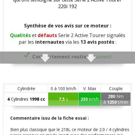
220i 192
Synthèse de vos avis sur ce moteur :
Qualités
et
défauts
Serie 2 Active Tourer signalés
par les
internautes
via les
13 avis postés
:
Comportement routier
:
2
aiment
Précision direction
:
1
n'aime pas
Freinage
:
2
n'aiment pas
Cylindrée
0 à 100 km/h
V. Max
Couple
280
Nm
4
Cylindres
1998 cc
7.5
s
230
km/h
Agrément
:
3
aiment
à
1250
t/min
Poids
:
1
n'aime pas
Commentaire issu de la fiche essai :
Bien plus classique que le 218i, ce moteur de 2.0 / 4 cylindres
Confort global
:
4
aiment
2
n'aiment pas