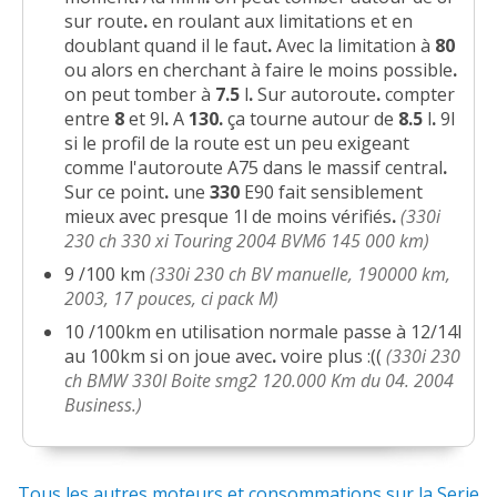
sur route
.
en roulant aux limitations et en
doublant quand il le faut
.
Avec la limitation à
80
ou alors en cherchant à faire le moins possible
.
on peut tomber à
7.5
l
.
Sur autoroute
.
compter
entre
8
et 9l
.
A
130.
ça tourne autour de
8.5
l
.
9l
si le profil de la route est un peu exigeant
comme l'autoroute A75 dans le massif central
.
Sur ce point
.
une
330
E90 fait sensiblement
mieux avec presque 1l de moins vérifiés
.
(330i
230 ch 330 xi Touring 2004 BVM6 145 000 km)
9 /100 km
(330i 230 ch BV manuelle, 190000 km,
2003, 17 pouces, ci pack M)
10 /100km en utilisation normale passe à 12/14l
au 100km si on joue avec
.
voire plus :((
(330i 230
ch BMW 330I Boite smg2 120.000 Km du 04. 2004
Business.)
Tous les autres moteurs et consommations sur la Serie