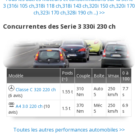
3 (316i 105 ch,318i 118 ch,318i 143 ch,320i 150 ch,320i 170
ch,323i 170 ch,328i 190 ch ...) >>
Concurrentes des Serie 3 330i 230 ch
Poids
0 à
Modèle
Couple
Boîte
Vmax
(~)
100
310
Auto
250
7.7
Classe C 320 220 ch
1.55 t
Nm
5
km/h
s
(6 avis)
370
Méc
250
6.9
A4 3.0 220 ch
(10
1.5 t
Nm
5
km/h
s
avis)
Toutes les autres performances automobiles >>