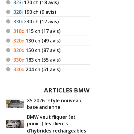
323i
170
ch (18 avis)
328i
190
ch (9 avis)
330i
230
ch (12 avis)
318d
115
ch (17 avis)
320d
130
ch (49 avis)
320d
150
ch (87 avis)
330d
183
ch (55 avis)
330d
204
ch (51 avis)
ARTICLES BMW
X5 2026 : style nouveau,
base ancienne
BMW veut fliquer (et
punir !) les clients
d'hybrides rechargeables