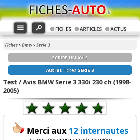
FICHES
ARTICLES
ACTUS
Fiches
Bmw
Serie 3
>
>
ECRIRE UN AVIS
Autres
Fiches
SERIE 3
Test / Avis BMW Serie 3 330i 230 ch (1998-
2005)
Merci aux
12 internautes
qui ont témoigné sur cette dernière