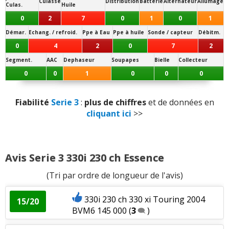
Note des internautes :
Culasse
Distribution
Batterie
Alternateur
Allumage
Culas.
Huile
16.5/20
Présentation intérieure
:
1
aime
0
2
7
0
1
0
1
Panne la plus signalée :
Démar.
Echang. / refroid.
Ppe à Eau
Ppe à huile
Sonde / capteur
Débitm.
pompe à carburant
Qualité son/autoradio
:
3
aiment
2
n'aiment
0
4
2
0
7
2
pas
Segment.
AAC
Dephaseur
Soupapes
Bielle
Collecteur
Habitabilité
:
2
n'aiment pas
0
0
1
0
0
0
Position de conduite
:
1
aime
Fiabilité
Serie 3
:
plus de chiffres
et de données en
cliquant ici
>>
Usure des sièges
:
1
aime
1
n'aime pas
Volume de coffre
:
3
n'aiment pas
Avis Serie 3 330i 230 ch Essence
Volume du réservoir
:
1
n'aime pas
(Tri par ordre de longueur de l'avis)
Puissance moteur et relances
:
6
aiment
1
330i 230 ch 330 xi Touring 2004
15/20
n'aime pas
BVM6 145 000
(
3
)