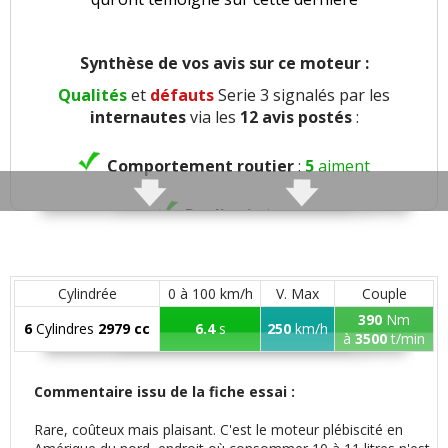
Synthèse de vos avis sur ce moteur :
Qualités
et
défauts
Serie 3 signalés par les
internautes
via les
12 avis postés
:
Comportement routier
:
5
aiment
Roulis
:
1
aime
Précision direction
:
1
aime
Cylindrée
0 à 100 km/h
V. Max
Couple
Consistance direction
:
1
aime
390
Nm
6
Cylindres
2979 cc
6.4
s
250
km/h
à
3500
t/min
Freinage
:
1
aime
1
n'aime pas
Commentaire issu de la fiche essai :
Rayon de braquage
:
1
aime
Rare, coûteux mais plaisant. C'est le moteur plébiscité en