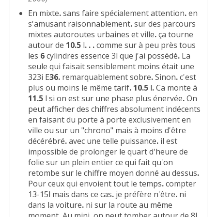
En mixte
.
sans faire spécialement attention
.
en
s'amusant raisonnablement
.
sur des parcours
mixtes autoroutes urbaines et ville
.
ça tourne
autour de
10.5
l
.
.
.
comme sur à peu près tous
les
6
cylindres essence 3l que j'ai possédé
.
La
seule qui faisait sensiblement moins était une
323i E
36.
remarquablement sobre
.
Sinon
.
c'est
plus ou moins le même tarif
.
10.5
l
.
Ca monte à
11.5
l si on est sur une phase plus énervée
.
On
peut afficher des chiffres absolument indécents
en faisant du porte à porte exclusivement en
ville ou sur un "chrono" mais à moins d'être
décérébré
.
avec une telle puissance
.
il est
impossible de prolonger le quart d'heure de
folie sur un plein entier ce qui fait qu'on
retombe sur le chiffre moyen donné au dessus
.
Pour ceux qui envoient tout le temps
.
compter
13-15l mais dans ce cas
.
je préfère n'être
.
ni
dans la voiture
.
ni sur la route au même
moment
.
Au mini
.
on peut tomber autour de 8l