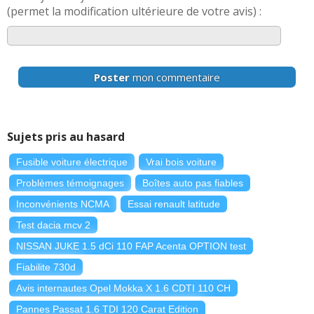
(permet la modification ultérieure de votre avis) :
Poster
mon commentaire
Sujets pris au hasard
Fusible voiture électrique
Vrai bois voiture
Problèmes témoignages
Boîtes auto pas fiables
Inconvénients NCMA
Essai renault latitude
Test dacia mcv 2
NISSAN JUKE 1.5 dCi 110 FAP Acenta OPTION test
Fiabilite 730d
Avis internautes Opel Mokka X 1.6 CDTI 110 CH
Pannes Passat 1.6 TDI 120 Carat Edition