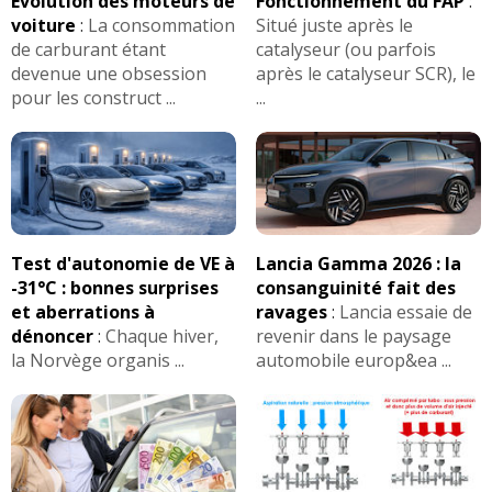
Evolution des moteurs de
Fonctionnement du FAP
:
voiture
:
La consommation
Situé juste après le
de carburant étant
catalyseur (ou parfois
devenue une obsession
après le catalyseur SCR), le
pour les construct ...
...
Test d'autonomie de VE à
Lancia Gamma 2026 : la
-31°C : bonnes surprises
consanguinité fait des
et aberrations à
ravages
:
Lancia essaie de
dénoncer
:
Chaque hiver,
revenir dans le paysage
la Norvège organis ...
automobile europ&ea ...