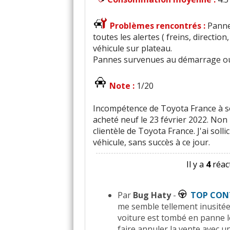
Problèmes rencontrés :
Panne
toutes les alertes ( freins, direction
véhicule sur plateau.
Pannes survenues au démarrage ou
Note :
1/20
Incompétence de Toyota France à s
acheté neuf le 23 février 2022. Non 
clientèle de Toyota France. J'ai sol
véhicule, sans succès à ce jour.
Il y a
4
réact
Par
Bug Haty
-
TOP CON
me semble tellement inusitée q
voiture est tombé en panne le
faire annuler la vente avec