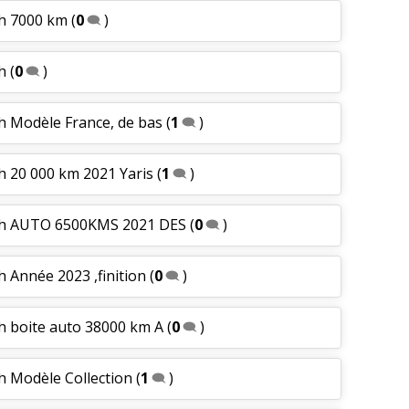
ch 7000 km
(
0
)
h
(
0
)
h Modèle France, de bas
(
1
)
h 20 000 km 2021 Yaris
(
1
)
ch AUTO 6500KMS 2021 DES
(
0
)
 Année 2023 ,finition
(
0
)
h boite auto 38000 km A
(
0
)
h Modèle Collection
(
1
)