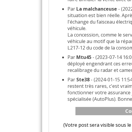
Par
La malchanceuse
- (2022
situation est bien réelle. Ap
l'échange du faisceau électr
véhicule.
La concession, comme le serv
véhicule au motif que la répa
L217-12 du code de la conso
Par
Mtu45
- (2023-07-14 16:0
déployé engendrant ces erre
recalibrage du radar et camer
Par
Ste38
- (2024-01-15 11:54
restent très rares, c'est vrai
fonctionner votre assurance j
spécialisée (AutoPlus). Bonne
Co
(Votre post sera visible sous 