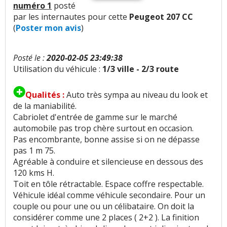
Bruit roulement/pneu
:
2
n'aiment pas
numéro 1
posté
par les internautes pour cette
Peugeot 207 CC
(
Poster mon avis
)
Bruit d'air
:
1
n'aime pas
Bruits parasites
:
9
n'aiment pas
Posté le :
2020-02-05 23:49:38
Utilisation du véhicule :
1/3 ville - 2/3 route
Finition / qualité des plastiques
:
20
aiment
8
n'aiment pas
Qualités :
Auto très sympa au niveau du look et
de la maniabilité.
Vieillissement des plastiques
:
1
n'aime pas
Cabriolet d'entrée de gamme sur le marché
automobile pas trop chère surtout en occasion.
Présentation intérieure
:
2
aiment
Pas encombrante, bonne assise si on ne dépasse
pas 1 m 75.
Agréable à conduire et silencieuse en dessous des
Qualité son/autoradio
:
3
aiment
3
n'aiment
120 kms H.
pas
Toit en tôle rétractable. Espace coffre respectable.
Véhicule idéal comme véhicule secondaire. Pour un
Habitabilité
:
2
aiment
17
n'aiment pas
couple ou pour une ou un célibataire. On doit la
considérer comme une 2 places ( 2+2 ). La finition
Position de conduite
:
1
aime