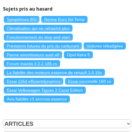
Sujets pris au hasard
Bruit moteur
:
2
n'aiment pas
Symptômes BSI
Norme Euro 6d-Temp
Climatisation qui ne rafraichit plus
Fonctionnement du stop and start
Prévisions futures du prix du carburant
Voitures rebadgées
Panne amortisseurs audi a8
Opel Astra 5
Forum mazda 3 2.2 185 cv
La fiabilite des moteurs essence de renault 1.6 16v
Essai 116d efficientdynamics
Essai coccinelle 160 cv
Essai Volkswagen Tiguan 2 Carat Edition
Avis fiabilite c3 aircross essence