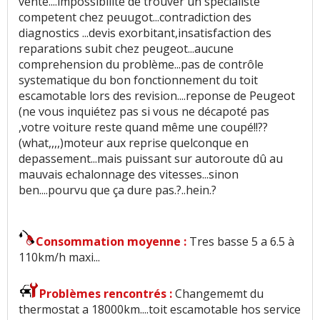
vente....impossibilite de trouver un specialiste
competent chez peuugot...contradiction des
diagnostics ...devis exorbitant,insatisfaction des
reparations subit chez peugeot...aucune
comprehension du problème...pas de contrôle
systematique du bon fonctionnement du toit
escamotable lors des revision....reponse de Peugeot
(ne vous inquiétez pas si vous ne décapoté pas
,votre voiture reste quand même une coupé!!??
(what,,,,)moteur aux reprise quelconque en
depassement...mais puissant sur autoroute dû au
mauvais echalonnage des vitesses...sinon
ben....pourvu que ça dure pas.?..hein.?
Consommation moyenne :
Tres basse 5 a 6.5 à
110km/h maxi...
Problèmes rencontrés :
Changememt du
thermostat a 18000km....toit escamotable hos service