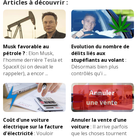
Articles à découvrir :
1.6 HDI 110 ch Féline, 2007, 85000 km
15/20
(
0
)
1.6 HDI 110 ch 185350km
(
0
)
15/20
Musk favorable au
Evolution du nombre de
pétrole ?
:
Elon Musk,
délits liés aux
1.6 HDI 110 ch 33000 2009 roland
16/20
l'homme derrière Tesla et
stupéfiants au volant
:
garros
(
0
)
SpaceX (si on devait le
Désormais bien plus
rappeler), a encor ...
contrôlés qu'i ...
1.6 HDI 110 ch rollan garros de 2009
(
0
16/20
)
1.6 HDI 110 ch 120000
(
0
)
16/20
Coût d'une voiture
Annuler la vente d'une
1.6 HDI 110 ch Manuelle,
17/20
électrique sur la facture
voiture
:
Il arrive parfois
132000kms,2009,felin
(
0
)
d'électricité
:
Vouloir
que les choses tournent