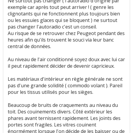
Ne surtout pas changer ( l'autoradio d'origine par
exemple car après tout peut arriver ! ( genre les
Style
:
72
aiment
2
n'aiment pas
clignotants qui ne fonctionnent plus toujours bien
ou les essuies glaces qui se bloquent ) ne surtout
Résistance peinture
:
1
aime
1
n'aime pas
pas changer l'autoradio c'est un conseil.
Au risque de se retrouver chez Peugeot pendant des
Equipement
:
6
aiment
1
n'aime pas
heures afin qu'ils trouvent le souci via leur banc
central de données.
Poids
:
5
aiment
25
n'aiment pas
Au niveau de l'air conditionné soyez doux avec lui car
il peut rapidement décider de devenir capricieux.
Eclairage
:
1
n'aime pas
Les matériaux d'intérieur en règle générale ne sont
Fiabilité
:
12
aiment
33
n'aiment pas
pas d'une grande solidité ( commodo volant ). Pareil
pour les tissus utilisés pour les sièges.
Service après vente
:
8
n'aiment pas
Beaucoup de bruits de craquements au niveau du
Entretien (coût)
:
2
aiment
2
n'aiment pas
toit. Des couinements divers. Côté extérieur les
phares avant ternissent rapidement. Les joints des
portes sont fragiles. Les vitres couinent
Prix pièces détach.
:
1
aime
1
n'aime pas
énormément lorsque l'on décide de les baisser ou de