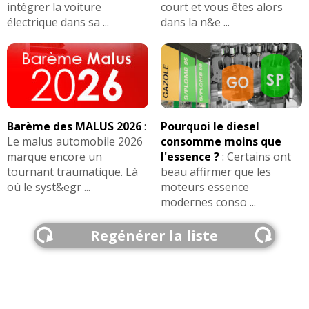
intégrer la voiture
court et vous êtes alors
Fiabilité
:
3
aiment
5
n'aiment pas
électrique dans sa ...
dans la n&e ...
Service après vente
:
1
n'aime pas
Entretien (coût)
:
1
aime
Accessibilité moteur
:
1
n'aime pas
Barème des MALUS 2026
:
Pourquoi le diesel
Le malus automobile 2026
consomme moins que
Puissance moteur et relances
:
1
aime
4
n'aiment
marque encore un
l'essence ?
:
Certains ont
pas
tournant traumatique. Là
beau affirmer que les
où le syst&egr ...
moteurs essence
Simplicité mécanique
:
1
n'aime pas
modernes conso ...
Entretien (coût)
:
1
aime
Regénérer la liste
Agrément
:
8
aiment
2
n'aiment pas
Consommation
:
7
aiment
2
n'aiment pas