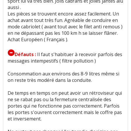
sport lui va très bien. Jolis cadrans et jolies jantes alu
aussi .
Usure des sièges
:
1
n'aime pas
Les pièces se trouvent encore assez facilement. Un
achat avant tout très fun. Agréable de conduire en
mode cabriolet ( avant tout avec le filet anti remous )
Volume de coffre
:
8
aiment
4
n'aiment pas
en ne dépassant pas les 100 km h se laisser flâner.
Achat Européen ( Français ).
Puissance moteur et relances
:
7
aiment
14
n'aiment pas
Défauts :
Il faut s'habituer à recevoir parfois des
messages intempestifs ( filtre pollution )
Couple moteur
:
2
aiment
4
n'aiment pas
Consommation aux environs des 8-9 litres même si
Consommation
:
22
aiment
30
n'aiment pas
on reste très modéré dans la conduite.
Temps de charge
:
1
aime
1
n'aime pas
De temps en temps on peut avoir un rétroviseur qui
ne se rabat pas ou la fermeture centralisée des
Boîte de vitesses (agrément, longueur des
portes qui ne fonctionne pas correctement. Parfois
rapports)
:
1
aime
9
n'aiment pas
les portes s'ouvrent correctement mais le coffre pas
et inversement.
Rapport qualité/prix
:
1
n'aime pas