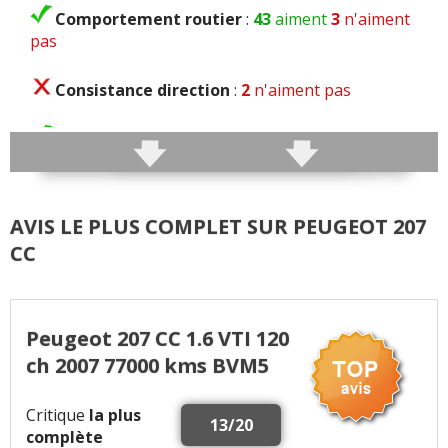
Comportement routier
:
43
aiment
3
n'aiment
pas
Consistance direction
:
2
n'aiment pas
Freinage
:
4
aiment
Agrément
:
31
aiment
14
n'aiment pas
AVIS LE PLUS COMPLET SUR PEUGEOT 207
Poids
:
4
aiment
15
n'aiment pas
CC
Confort global
:
22
aiment
9
n'aiment pas
Confort des sièges
:
2
aiment
3
n'aiment pas
Peugeot 207 CC 1.6 VTI 120
ch 2007 77000 kms BVM5
Insonorisation et bruit perçu
:
9
aiment
7
n'aiment pas
Critique
la plus
13/20
complète