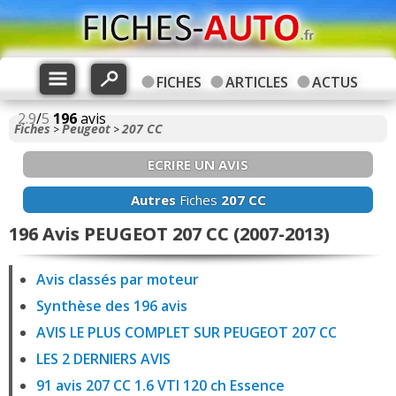
FICHES
ARTICLES
ACTUS
2.9
/
5
196
avis
Fiches
Peugeot
207 CC
>
>
ECRIRE UN AVIS
Autres
Fiches
207 CC
196 Avis PEUGEOT 207 CC (2007-2013)
Avis classés par moteur
Synthèse des 196 avis
AVIS LE PLUS COMPLET SUR PEUGEOT 207 CC
LES 2 DERNIERS AVIS
91 avis 207 CC 1.6 VTI 120 ch Essence