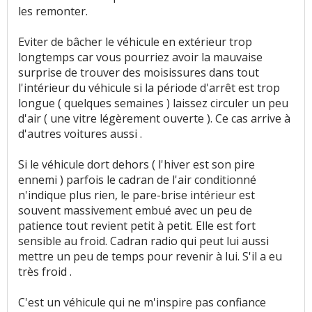
les remonter.
Coût assurance
:
1
aime
1
n'aime pas
Eviter de bâcher le véhicule en extérieur trop
Accessibilité moteur
:
1
n'aime pas
longtemps car vous pourriez avoir la mauvaise
surprise de trouver des moisissures dans tout
l'intérieur du véhicule si la période d'arrêt est trop
longue ( quelques semaines ) laissez circuler un peu
d'air ( une vitre légèrement ouverte ). Ce cas arrive à
d'autres voitures aussi .
Si le véhicule dort dehors ( l'hiver est son pire
ennemi ) parfois le cadran de l'air conditionné
n'indique plus rien, le pare-brise intérieur est
souvent massivement embué avec un peu de
patience tout revient petit à petit. Elle est fort
sensible au froid. Cadran radio qui peut lui aussi
mettre un peu de temps pour revenir à lui. S'il a eu
très froid .
C'est un véhicule qui ne m'inspire pas confiance