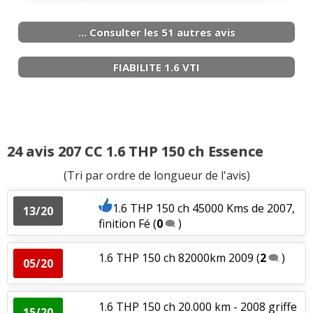
91000km, 2007,
(
2
)
... Consulter les 51 autres avis
1.6 VTI 120 ch 38800 kms, 2008, Féline
15/20
(
0
)
FIABILITE 1.6 VTI
1.6 VTI 120 ch BM, 45000km, Août
09/20
2010 207CC
(
3
)
1.6 VTI 120 ch 65000, 2010, pack sport
08/20
24 avis 207 CC 1.6 THP 150 ch Essence
(
3
)
(Tri par ordre de longueur de l'avis)
1.6 VTI 120 ch année 2007, 71000km
(
1
10/20
1.6 THP 150 ch 45000 Kms de 2007,
)
13/20
finition Fé
(
0
)
1.6 VTI 120 ch
(
0
)
07/20
1.6 THP 150 ch 82000km 2009
(
2
)
05/20
1.6 VTI 120 ch
(
1
)
06/20
1.6 THP 150 ch 20.000 km - 2008 griffe
15/20