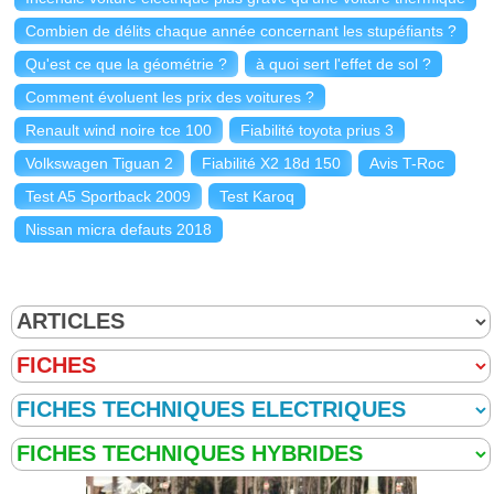
Combien de délits chaque année concernant les stupéfiants ?
Qu'est ce que la géométrie ?
à quoi sert l'effet de sol ?
Comment évoluent les prix des voitures ?
Renault wind noire tce 100
Fiabilité toyota prius 3
Volkswagen Tiguan 2
Fiabilité X2 18d 150
Avis T-Roc
Test A5 Sportback 2009
Test Karoq
Nissan micra defauts 2018