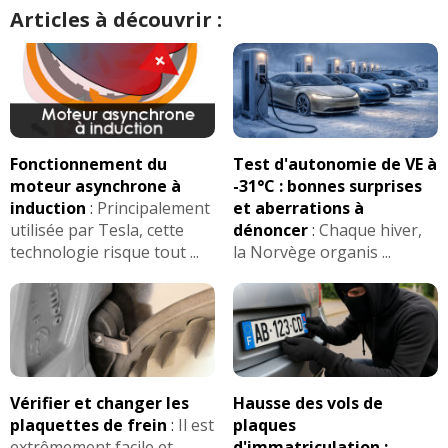
Articles à découvrir :
Fonctionnement du
Test d'autonomie de VE à
moteur asynchrone à
-31°C : bonnes surprises
induction
:
Principalement
et aberrations à
utilisée par Tesla, cette
dénoncer
:
Chaque hiver,
technologie risque tout ...
la Norvège organis ...
Vérifier et changer les
Hausse des vols de
plaquettes de frein
:
Il est
plaques
extrêmement facile et
d'immatriculation :