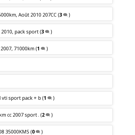
45000km, Août 2010 207CC
(
3
)
, 2010, pack sport
(
3
)
e 2007, 71000km
(
1
)
l vti sport pack + b
(
1
)
km cc 2007 sport .
(
2
)
008 35000KMS
(
0
)