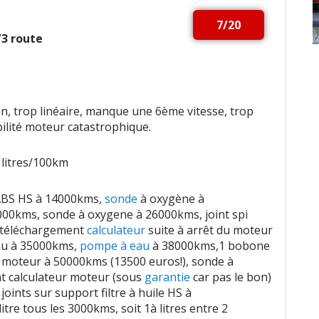
7/20
2/3 route
n, trop linéaire, manque une 6ème vitesse, trop
ilité moteur catastrophique.
 litres/100km
ABS HS à 14000kms,
sonde
à oxygène à
000kms, sonde à oxygene à 26000kms, joint spi
téléchargement
calculateur
suite à arrêt du moteur
au à 35000kms,
pompe à eau
à 38000kms,1 bobone
 moteur à 50000kms (13500 euros!), sonde à
 calculateur moteur (sous
garantie
car pas le bon)
joints sur support filtre à huile HS à
 litre tous les 3000kms, soit 1à litres entre 2