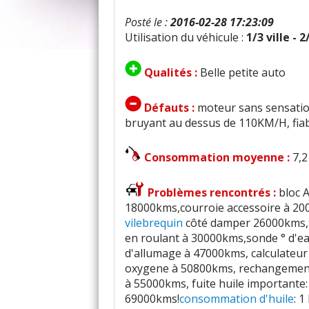
Posté le :
2016-02-28 17:23:09
Utilisation du véhicule :
1/3 ville - 
Qualités :
Belle petite auto
Défauts :
moteur sans sensatio
bruyant au dessus de 110KM/H, fiab
Consommation moyenne :
7,2
Problèmes rencontrés :
bloc 
18000kms,courroie accessoire à 20
vilebrequin
côté damper 26000kms,
en roulant à 30000kms,sonde ° d'e
d'allumage à 47000kms, calculateur
oxygene à 50800kms, rechangement
à 55000kms, fuite huile importante: 
69000kms!
consommation d'huile
: 1