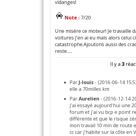
vidanges!
Note :
7/20
Une misère ce moteur! Je travaille 
voitures j'en ai eu mais alors celu
catastrophe.Ajoutons aussi des cra
reste......
Il y a
3
réact
Par
J-louis
- (2016-06-14 15:5
elle a 70milles km
Par
Aurelien
- (2016-12-14 20
j'ai essayé aujourd'hui une 20
forum et j'ai vu bcp e point 
différente et que le risque zé
mon travail 10 min de route e
cc car j'habite sur la côte en 