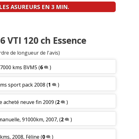
ES ASUREURS EN 3 MIN.
.6 VTI 120 ch Essence
rdre de longueur de l'avis)
 77000 kms BVM5
(
6
)
kms sport pack 2008
(
1
)
re acheté neuve fin 2009
(
2
)
 manuelle, 91000km, 2007,
(
2
)
 kms, 2008, Féline
(
0
)