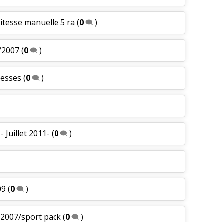
vitesse manuelle 5 ra
(
0
)
/2007
(
0
)
tesses
(
0
)
- Juillet 2011-
(
0
)
09
(
0
)
/2007/sport pack
(
0
)