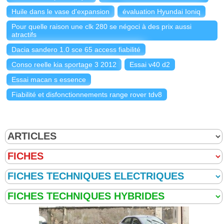
Huile dans le vase d'expansion
évaluation Hyundai Ioniq
Pour quelle raison une clk 280 se négoci à des prix aussi
atractifs
Dacia sandero 1.0 sce 65 access fiabilité
Conso reelle kia sportage 3 2012
Essai v40 d2
Essai macan s essence
Fiabilité et disfonctionnements range rover tdv8