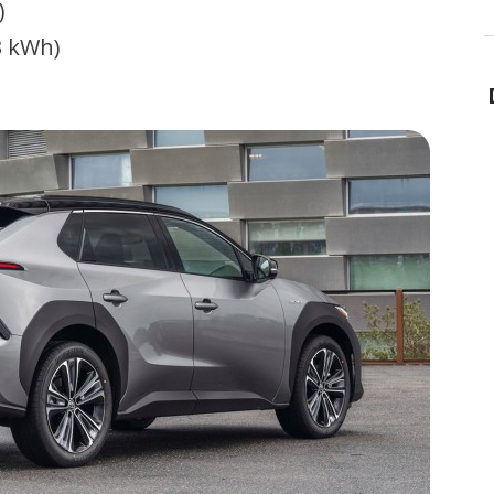
)
3 kWh)