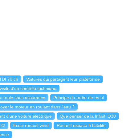
 TDI 70 ch
Voitures qui partagent leur plateforme
visite d'un contrôle technique
ui roule sans assurance
Principe du radar de recul
yer le moteur en roulant dans l'eau ?
nt d'une voiture électrique
Que penser de la Infiniti Q30
122
Essai renault wind
Renault espace 5 fiabilité
sence