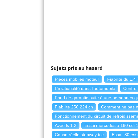
Sujets pris au hasard
Pièces mobiles moteur
Fiabilité du 1.4
L'irrationalité dans l'automobile
Contre 
Fond de garantie suite à une personnes q
Fiabilité 250 224 ch
Comment ne pas no
Fonctionnement du circuit de refroidisseme
Aveo ls 1.2
Essai mercedes a 180 cdi 
Conso réelle stepway tce
Essai i30 es