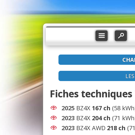
CHA
LE
Fiches techniques
2025
BZ4X
167 ch
(58 kWh
2023
BZ4X
204 ch
(71 kWh
2023
BZ4X AWD
218 ch
(7