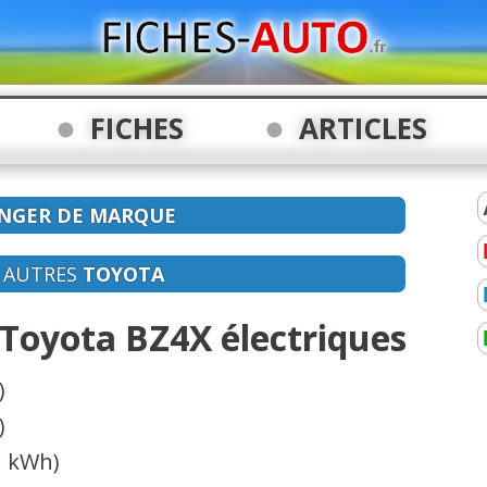
FICHES
ARTICLES
NGER DE MARQUE
S AUTRES
TOYOTA
 Toyota BZ4X électriques
)
)
1 kWh)