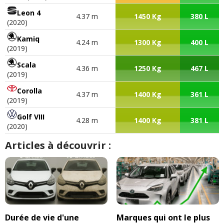
Leon 4
4.37 m
1450 Kg
380 L
(2020)
Kamiq
4.24 m
1300 Kg
400 L
(2019)
Scala
4.36 m
1250 Kg
467 L
(2019)
Corolla
4.37 m
1400 Kg
361 L
(2019)
Golf VIII
4.28 m
1400 Kg
381 L
(2020)
Articles à découvrir :
Durée de vie d'une
Marques qui ont le plus