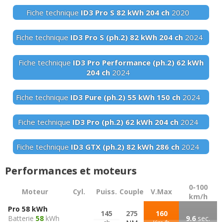
Fiche technique
ID3 Pro S
82 kWh
204 ch
2020
Fiche technique
ID3 Pro S (ph.2)
82 kWh
204 ch
2024
Fiche technique
ID3 Pro Performance (ph.2)
62 kWh
204 ch
2024
Fiche technique
ID3 Pure (ph.2)
55 kWh
150 ch
2024
Fiche technique
ID3 Pro (ph.2)
62 kWh
204 ch
2024
Fiche technique
ID3 GTX (ph.2)
82 kWh
286 ch
2024
Performances et moteurs
0-100
Moteur
Cyl.
Puiss.
Couple
V.Max
km/h
Pro 58 kWh
145
275
160
Batterie
58
kWh
9.6
sec.