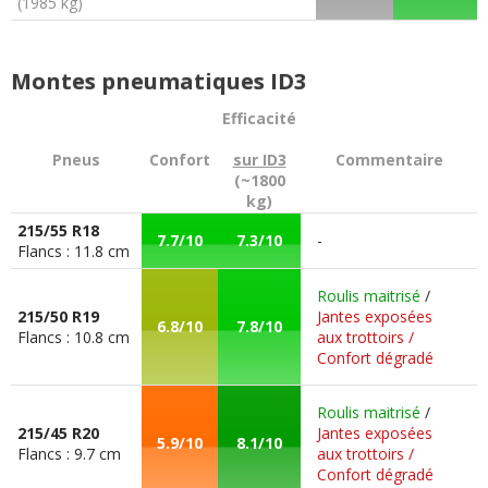
(1985 kg)
Montes pneumatiques ID3
Efficacité
Pneus
Confort
sur ID3
Commentaire
(~1800
kg)
215/55 R18
7.7/10
7.3/10
-
Flancs : 11.8 cm
Roulis maitrisé
/
215/50 R19
Jantes exposées
6.8/10
7.8/10
Flancs : 10.8 cm
aux trottoirs /
Confort dégradé
Roulis maitrisé
/
215/45 R20
Jantes exposées
5.9/10
8.1/10
Flancs : 9.7 cm
aux trottoirs /
Confort dégradé