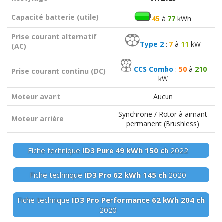
Capacité batterie (utile)
45
à
77
kWh
Prise courant alternatif
Type 2
:
7
à
11
kW
(AC)
CCS Combo
:
50
à
210
Prise courant continu (DC)
kW
Moteur avant
Aucun
Synchrone / Rotor à aimant
Moteur arrière
permanent (Brushless)
Fiche technique
ID3 Pure
49 kWh
150 ch
2022
Fiche technique
ID3 Pro
62 kWh
145 ch
2020
Fiche technique
ID3 Pro Performance
62 kWh
204 ch
2020