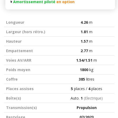
Amortissement piloté
en option
Longueur
4.26
m
Largeur (hors rétro.)
1.81
m
Hauteur
1.57
m
Empattement
2.77
m
Voies AV/ARR
1.54/1.51
m
Poids moyen
1800
kg
Coffre
385
litres
Places assises
5
places /
4
places
Boîte(s)
Auto.
1
(Electrique)
Transmission(s)
Propulsion
Restylage
07/2023