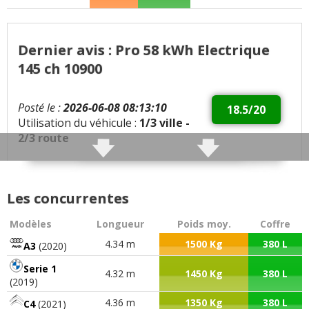
Dernier avis : Pro 58 kWh Electrique
145 ch 10900
Posté le :
2026-06-08 08:13:10
18.5/20
Utilisation du véhicule :
1/3 ville -
2/3 route
Qualités :
tenue de route acceleration chassis
top
Les concurrentes
Défauts :
un peu raide et autonomie
Modèles
Longueur
Poids moy.
Coffre
4.34 m
1500 Kg
380 L
A3
(2020)
Autonomie moyenne :
14 kw/h
Serie 1
4.32 m
1450 Kg
380 L
Problèmes rencontrés :
ras
(2019)
4.36 m
1350 Kg
380 L
C4
(2021)