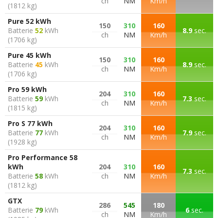
ch
NM
Km/h
(1812 kg)
Pure 52 kWh
150
310
160
Batterie
52
kWh
8.9
sec.
ch
NM
Km/h
(1706 kg)
Pure 45 kWh
150
310
160
Batterie
45
kWh
8.9
sec.
ch
NM
Km/h
(1706 kg)
Pro 59 kWh
204
310
160
Batterie
59
kWh
7.3
sec.
ch
NM
Km/h
(1815 kg)
Pro S 77 kWh
204
310
160
Batterie
77
kWh
7.9
sec.
ch
NM
Km/h
(1928 kg)
Pro Performance 58
kWh
204
310
160
7.3
sec.
Batterie
58
kWh
ch
NM
Km/h
(1812 kg)
GTX
286
545
180
Batterie
79
kWh
6
sec.
ch
NM
Km/h