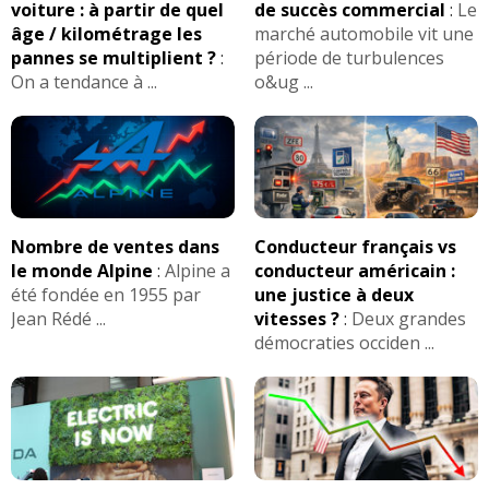
voiture : à partir de quel
de succès commercial
:
Le
âge / kilométrage les
marché automobile vit une
pannes se multiplient ?
:
période de turbulences
On a tendance à ...
o&ug ...
Nombre de ventes dans
Conducteur français vs
le monde Alpine
:
Alpine a
conducteur américain :
été fondée en 1955 par
une justice à deux
Jean Rédé ...
vitesses ?
:
Deux grandes
démocraties occiden ...