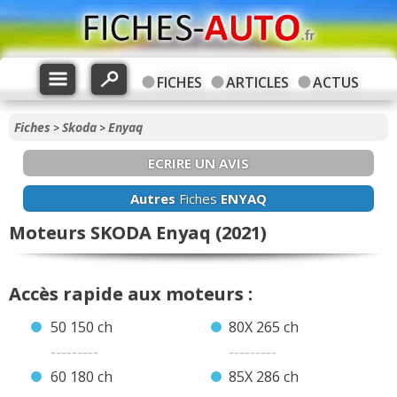
FICHES
ARTICLES
ACTUS
Fiches
Skoda
Enyaq
>
>
ECRIRE UN AVIS
Autres
Fiches
ENYAQ
Moteurs SKODA Enyaq (2021)
Accès rapide aux moteurs :
50 150 ch
80X 265 ch
---------
---------
60 180 ch
85X 286 ch