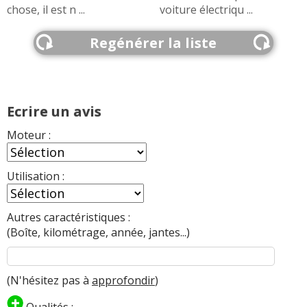
,
.
Electrique 340 ch
ID4 Electrique GTX 340 ch
chose, il est n ...
voiture électriqu ...
FIABILITE
Electrique RS
de cette motorisation
>>
Regénérer la liste
AVIS
Electrique RS
Les
sur la déclinaison
>>
Ecrire un avis
Moteur :
Utilisation :
Autres caractéristiques :
(Boîte, kilométrage, année, jantes...)
(N'hésitez pas à
approfondir
)