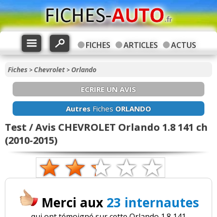
FICHES
ARTICLES
ACTUS
Fiches
Chevrolet
Orlando
>
>
ECRIRE UN AVIS
Autres
Fiches
ORLANDO
Test / Avis CHEVROLET Orlando 1.8 141 ch
(2010-2015)
Merci aux
23 internautes
qui ont témoigné sur cette Orlando 1.8 141