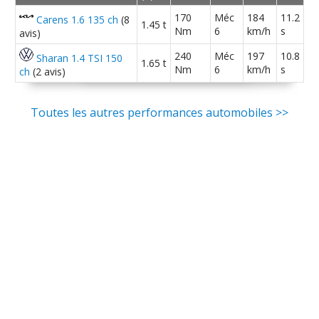
170
Méc
184
11.2
Carens 1.6 135 ch
(8
1.45 t
Nm
6
km/h
s
avis)
240
Méc
197
10.8
Sharan 1.4 TSI 150
1.65 t
Nm
6
km/h
s
ch
(2 avis)
Toutes les autres performances automobiles >>