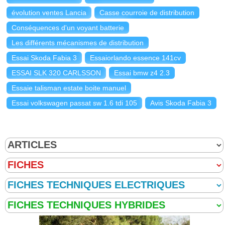
évolution ventes Lancia
Casse courroie de distribution
Conséquences d'un voyant batterie
Les différents mécanismes de distribution
Essai Skoda Fabia 3
Essaiorlando essence 141cv
ESSAI SLK 320 CARLSSON
Essai bmw z4 2.3
Essaie talisman estate boite manuel
Essai volkswagen passat sw 1.6 tdi 105
Avis Skoda Fabia 3