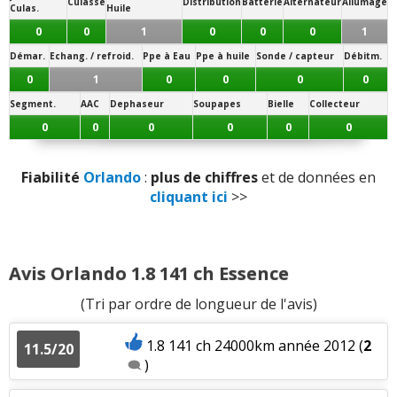
Culasse
Distribution
Batterie
Alternateur
Allumage
Culas.
Huile
Consommation
:
1
aime
6
n'aiment pas
0
0
1
0
0
0
1
Rapport qualité/prix
:
1
aime
Démar.
Echang. / refroid.
Ppe à Eau
Ppe à huile
Sonde / capteur
Débitm.
0
1
0
0
0
0
Style
:
8
aiment
Segment.
AAC
Dephaseur
Soupapes
Bielle
Collecteur
0
0
0
0
0
0
Equipement
:
2
aiment
Fiabilité
Orlando
:
plus de chiffres
et de données en
Poids
:
1
n'aime pas
cliquant ici
>>
Eclairage
:
1
n'aime pas
Fiabilité
:
2
aiment
Avis Orlando 1.8 141 ch Essence
(Tri par ordre de longueur de l'avis)
Service après vente
:
1
n'aime pas
1.8 141 ch 24000km année 2012
(
2
Entretien (coût)
:
2
aiment
11.5/20
)
Accessibilité moteur
:
1
aime