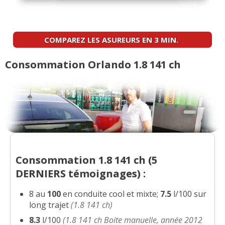
1.8 141 ch 60000-2011
(
0
)
16/20
COMPAREZ LES ASUREURS EN 3 MIN.
1.8 16v 141 ch 4500 km, an 2010,ltz
(
0
16/20
)
Consommation Orlando 1.8 141 ch
1.8 16v 141 ch 20.OOO, 2011,LTZ
(
0
)
18/20
1.8 141 ch Boite manuelle, année 2012
18/20
LT+ , j
(
0
)
1.8 141 ch 2010, LTZ
(
0
)
Consommation 1.8 141 ch (
5
18/20
DERNIERS
témoignages) :
1.8 141 ch
(
0
)
8 au
100
en conduite cool et mixte;
7.5
l/100 sur
05/20
long trajet
(1.8 141 ch)
8.3
l/100
(1.8 141 ch Boite manuelle, année 2012