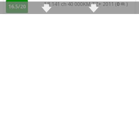
1.8 141 ch 40 000KM TZ+ 2011
(
0
)
16.5/20
1.8 141 ch 140000
(
0
)
17/20
1.8 16v 141 ch 5000 kms 2012 finition lt
17/20
(
0
)
1.8 141 ch
(
0
)
16/20
1.8 16v 141 ch 15000,2011,
14/20
LTPlus,2011
(
1
)
1.8 16v 141 ch 2550 Km ,09/2012 ,LT+
17/20
(
0
)
1.8 16v 141 ch 300, 2012, LTZ+
(
0
)
15/20