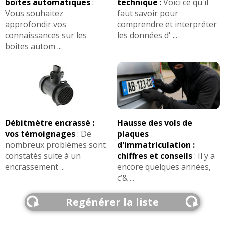
boîtes automatiques
:
technique
:
Voici ce qu'il
Vous souhaitez
faut savoir pour
approfondir vos
comprendre et interpréter
connaissances sur les
les données d' ...
boîtes autom ...
Débitmètre encrassé :
Hausse des vols de
vos témoignages
:
De
plaques
nombreux problèmes sont
d'immatriculation :
constatés suite à un
chiffres et conseils
:
Il y a
encrassement ...
encore quelques années,
c’& ...
Regénérer la liste