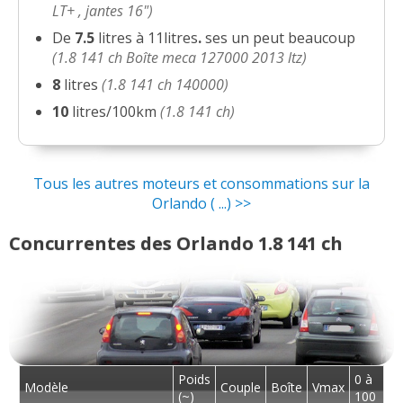
1.8 141 ch 1.8 ltz de 2012
(
0
)
LT+ , jantes 16")
14/20
De
7.5
litres à 11litres
.
ses un peut beaucoup
(1.8 141 ch Boîte meca 127000 2013 ltz)
1.8 141 ch 43000
(
0
)
16/20
8
litres
(1.8 141 ch 140000)
10
litres/100km
(1.8 141 ch)
1.8 141 ch
(
1
)
18/20
Tous les autres moteurs et consommations sur la
Orlando ( ...) >>
Concurrentes des Orlando 1.8 141 ch
Poids
0 à
Modèle
Couple
Boîte
Vmax
(~)
100