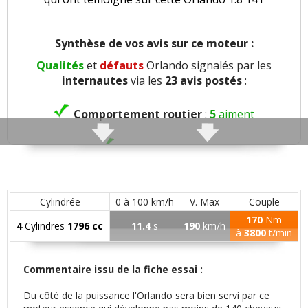
Synthèse de vos avis sur ce moteur :
Qualités
et
défauts
Orlando signalés par les
internautes
via les
23 avis postés
:
Comportement routier
:
5
aiment
Freinage
:
1
aime
Agrément
:
5
n'aiment pas
Cylindrée
0 à 100 km/h
V. Max
Couple
Poids
:
1
n'aime pas
170
Nm
4
Cylindres
1796 cc
11.4
s
190
km/h
à
3800
t/min
Confort global
:
10
aiment
3
n'aiment pas
Commentaire issu de la fiche essai :
Insonorisation et bruit perçu
:
1
aime
2
n'aiment
pas
Du côté de la puissance l'Orlando sera bien servi par ce