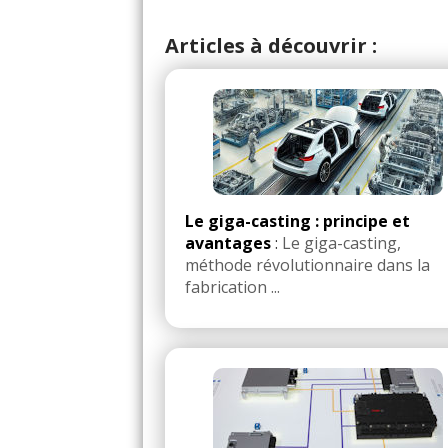
Consommation moyenne :
8 litres
Articles à découvrir :
Problèmes rencontrés :
Embra
Note :
14/20
Prix assurance :
40eu euros/an (Assu
(Bonus/Malus : 50)
Le giga-casting : principe et
avantages
:
Le giga-casting,
méthode révolutionnaire dans la
fabrication ...
Co
(Votre post sera visibl