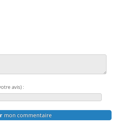
otre avis) :
r
mon commentaire