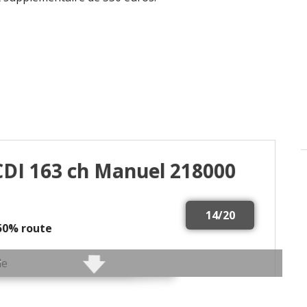
VCDI 163 ch Manuel 218000
14/20
 50% route
le
air