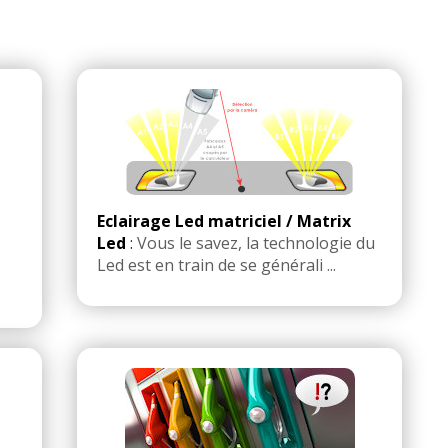
yage volant moteur 12
reur : Macif) (type de contrat : Tiers )
Eclairage Led matriciel / Matrix
Led
:
Vous le savez, la technologie du
Led est en train de se générali ...
mmenter cet avis
e sous le commentaire après validation)