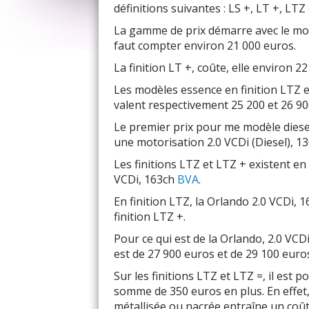
définitions suivantes : LS +, LT +, LTZ
La gamme de prix démarre avec le modèl
faut compter environ 21 000 euros.
La finition LT +, coûte, elle environ 2
Les modèles essence en finition LTZ e
valent respectivement 25 200 et 26 90
Le premier prix pour me modèle diesel 
une motorisation 2.0 VCDi (Diesel), 1
Les finitions LTZ et LTZ + existent en 
VCDi, 163ch
BVA
.
En finition LTZ, la Orlando 2.0 VCDi, 
finition LTZ +.
Pour ce qui est de la Orlando, 2.0 VCDi
est de 27 900 euros et de 29 100 euros
Sur les finitions LTZ et LTZ =, il est p
somme de 350 euros en plus. En effet, 
métallisée ou nacrée entraîne un coû